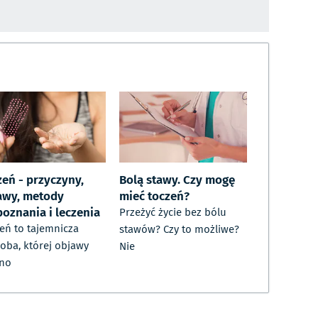
zeń - przyczyny,
Bolą stawy. Czy mogę
awy, metody
mieć toczeń?
poznania i leczenia
Przeżyć życie bez bólu
eń to tajemnicza
stawów? Czy to możliwe?
oba, której objawy
Nie
dno