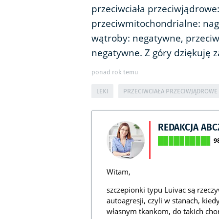
przeciwciała przeciwjądrowe
przeciwmitochondrialne: na
wątroby: negatywne, przeciw
negatywne. Z góry dziękuję 
ponad rok temu
LEKI
PRZECIWCIAŁA PRZECIWJĄDROWE
REDAKCJA AB
9
Witam,
szczepionki typu Luivac są rzec
autoagresji, czyli w stanach, kie
własnym tkankom, do takich cho