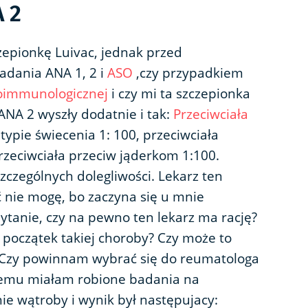
A 2
zepionkę Luivac, jednak przed
adania ANA 1, 2 i
ASO
,czy przypadkiem
oimmunologicznej
i czy mi ta szczepionka
ANA 2 wyszły dodatnie i tak:
Przeciwciała
typie świecenia 1: 100, przeciwciała
rzeciwciała przeciw jąderkom 1:100.
czególnych dolegliwości. Lekarz ten
ć nie mogę, bo zaczyna się u mnie
ytanie, czy na pewno ten lekarz ma rację?
 początek takiej choroby? Czy może to
 Czy powinnam wybrać się do reumatologa
temu miałam robione badania na
e wątroby i wynik był następujacy: