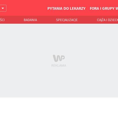
PYTANIA DO LEKARZY
FORA I GRUPY 
J
ŚCI
BADANIA
SPECJALIZACJE
CIĄŻA I DZIEC