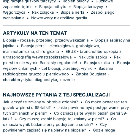
aspiracyjna guzków tarczycy
•
Ropień płucny
•
Guzkowe
zapalenie tętnic
•
Biopsja odbytu
•
Biopsja tarczycy
•
Węgorczyca
•
Rak żołądka
•
Biopsja nerki
•
Zespół złego
wchłaniania
•
Nowotwory niezłośliwe gardła
ARTYKUŁY NA TEN TEMAT
Biopsja - rodzaje, przebieg, przeciwwskazania
•
Biopsja aspiracyjna
jajnika
•
Biopsja piersi - cienkoigłowa, gruboigłowa,
mammotomiczna, chirurgiczna
•
EBUS - bronchofiberoskopia z
ultrasonografią wewnątrzoskrzelową
•
Nakłucie szpiku
•
Rak
piersi to nie wyrok. Badaj się regularnie!
•
Biopsja szpiku
•
Biopsja
węzłów chłonnych - cel biopsji, przebieg, wynik
•
Badanie
radiologiczne gruczołu piersiowego
•
Zatoka Douglasa -
charakterystyka, diagnostyka, leczenie
NAJNOWSZE PYTANIA Z TEJ SPECJALIZACJI
Jak leczyć te zmiany w obrębie członka?
•
Co może oznaczać ten
guzek w piersi u 65-latki?
•
Jakie powinno być postępowanie przy
tych zmianach w piersi?
•
Co oznaczają te wyniki badań piersi 39-
latki?
•
Czy muszę zrobić biopsję tej zmiany w piersi?
•
Co
oznacza wynik badania przy podejrzeniu celiakii?
•
Czy
powinienem zapisać się najpierw na biopsję?
•
Gdzie mogę