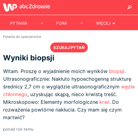
PYTANIA
FORA
WIĘCEJ
Pytania do specjalistów
SZUKAJ PYTAŃ
Wyniki biopsji
Witam. Proszę o wyjaśnienie moich wyników
biopsji
.
Ultrasonograficznie: Nakłuto hypoechogenną strukturę
średnicy 2,7 cm o wyglądzie ultrasonograficznym
węzła
chłonnego
, uzyskując skąpą, nieco krwistą treść.
Mikroskopowo: Elementy morfologiczne
krwi
. Do
rozważenia powtórne nakłucia. Czy mam się czym
martwić?
ponad rok temu