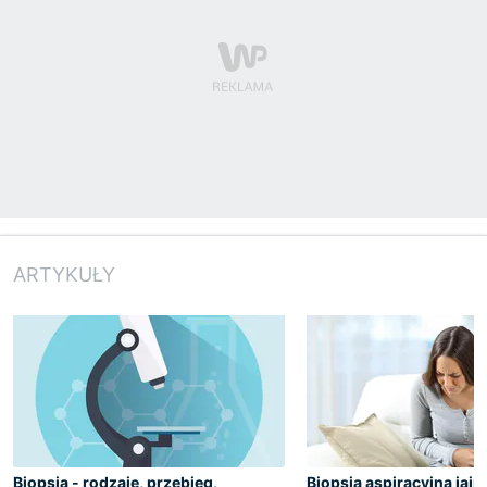
ARTYKUŁY
Biopsja - rodzaje, przebieg,
Biopsja aspiracyjna jajn