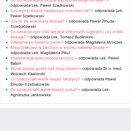
Co oznacza wynik biopsji węzła chłonnego 66-latki?
–
odpowiada
Lek. Paweł Szadkowski
Czy wyniki biopsji świadczą o nowotworze?
– odpowiada
Lek.
Paweł Szadkowski
Czy to źle wykonana biopsja?
– odpowiada
Paweł Żmuda-
Trzebiatowski
Co oznacza opis USG węzłów chłonnych szyjnych i czy zrobić
biopsję?
– odpowiada
Lek. Tomasz Budlewski
Zalecenia po badaniu piersi
– odpowiada
Magdalena Mroczek
Masy białkowe w tarczycy w wyniku badania biopsji
–
odpowiada
Lek. Magdalena Pikul
Interpretacja opisu biopsji tarczycy
– odpowiada
Lek. Paweł
Baljon
Wynik biopsji guzka nad obojczykiem
– odpowiada
Dr n. med.
Wojciech Kawiorski
Co znaczy taki wynik biopsji tarczycy?
– odpowiada
Paweł
Żmuda-Trzebiatowski
Co oznacza taki wynik biopsji sutka?
– odpowiada
Lek.
Agnieszka Jankowska