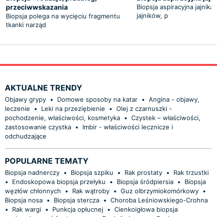
przeciwwskazania
Biopsja aspiracyjna jajnika
jajników, p
Biopsja polega na wycięciu fragmentu
tkanki narząd
AKTUALNE TRENDY
Objawy grypy
•
Domowe sposoby na katar
•
Angina - objawy,
leczenie
•
Leki na przeziębienie
•
Olej z czarnuszki -
pochodzenie, właściwości, kosmetyka
•
Czystek – właściwości,
zastosowanie czystka
•
Imbir - właściwości lecznicze i
odchudzające
POPULARNE TEMATY
Biopsja nadnerczy
•
Biopsja szpiku
•
Rak prostaty
•
Rak trzustki
•
Endoskopowa biopsja przełyku
•
Biopsja śródpiersia
•
Biopsja
węzłów chłonnych
•
Rak wątroby
•
Guz olbrzymiokomórkowy
•
Biopsja nosa
•
Biopsja stercza
•
Choroba Leśniowskiego-Crohna
•
Rak wargi
•
Punkcja opłucnej
•
Cienkoigłowa biopsja