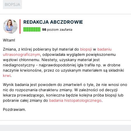
BIOPSJA
REDAKCJA ABCZDROWIE
98
poziom zaufania
Witam!
Zmiana, z której pobierany był materiał do
biopsji
w
badaniu
ultrasonograficznym
, odpowiadała wyglądem powiększonemu
węzłowi chłonnemu. Niestety, uzyskany materiał jest
niediagnostyczny - najprawdopodobniej igła trafiła np. w drobne
naczynie krwionośne, przez co uzyskanym materiałem są składniki
krwi
.
Wynik badania jest powodem do zmartwień o tyle, że nie wnosi ono
nic do rozpoznania charakteru zmiany. W zależności od decyzji
lekarza prowadzącego, konieczna będzie kolejna próba biopsji lub
pobranie całej zmiany do
badania histopatologicznego
.
Pozdrawiam.