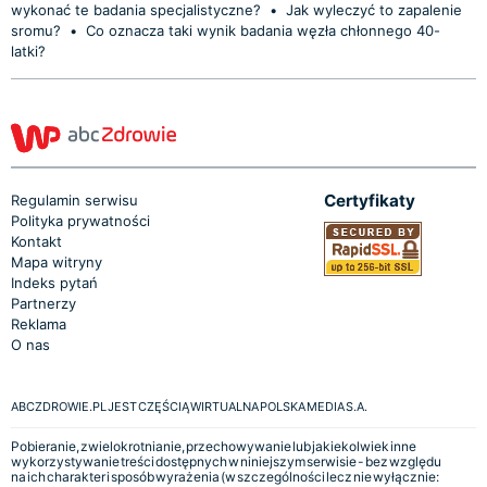
wykonać te badania specjalistyczne?
•
Jak wyleczyć to zapalenie
sromu?
•
Co oznacza taki wynik badania węzła chłonnego 40-
latki?
Certyfikaty
Regulamin serwisu
Polityka prywatności
Kontakt
Mapa witryny
Indeks pytań
Partnerzy
Reklama
O nas
ABCZDROWIE.PL JEST CZĘŚCIĄ WIRTUALNA POLSKA MEDIA S.A.
Pobieranie, zwielokrotnianie, przechowywanie lub jakiekolwiek inne
wykorzystywanie treści dostępnych w niniejszym serwisie - bez względu
na ich charakter i sposób wyrażenia (w szczególności lecz nie wyłącznie: