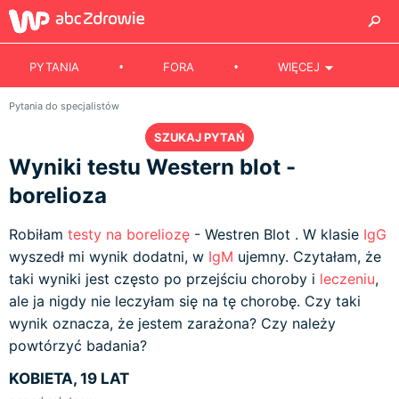
PYTANIA
FORA
WIĘCEJ
Pytania do specjalistów
SZUKAJ PYTAŃ
Wyniki testu Western blot -
borelioza
Robiłam
testy na boreliozę
- Westren Blot . W klasie
IgG
wyszedł mi wynik dodatni, w
IgM
ujemny. Czytałam, że
taki wyniki jest często po przejściu choroby i
leczeniu
,
ale ja nigdy nie leczyłam się na tę chorobę. Czy taki
wynik oznacza, że jestem zarażona? Czy należy
powtórzyć badania?
KOBIETA, 19 LAT