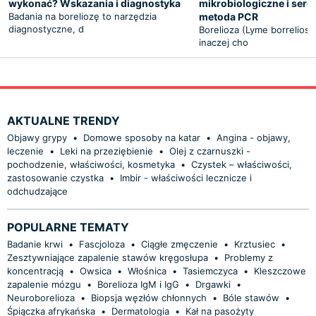
wykonać? Wskazania i diagnostyka
mikrobiologiczne i sero
Badania na boreliozę to narzędzia
metoda PCR
diagnostyczne, d
Borelioza (Lyme borreliosi
inaczej cho
AKTUALNE TRENDY
Objawy grypy
•
Domowe sposoby na katar
•
Angina - objawy,
leczenie
•
Leki na przeziębienie
•
Olej z czarnuszki -
pochodzenie, właściwości, kosmetyka
•
Czystek – właściwości,
zastosowanie czystka
•
Imbir - właściwości lecznicze i
odchudzające
POPULARNE TEMATY
Badanie krwi
•
Fascjoloza
•
Ciągłe zmęczenie
•
Krztusiec
•
Zesztywniające zapalenie stawów kręgosłupa
•
Problemy z
koncentracją
•
Owsica
•
Włośnica
•
Tasiemczyca
•
Kleszczowe
zapalenie mózgu
•
Borelioza IgM i IgG
•
Drgawki
•
Neuroborelioza
•
Biopsja węzłów chłonnych
•
Bóle stawów
•
Śpiączka afrykańska
•
Dermatologia
•
Kał na pasożyty