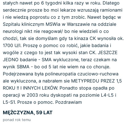
stałych nawet po 6 tygodni kilka razy w roku. Dlatego
serdecznie prosze bo moi lekarze wzruszają ramionami
i nie wiedzą poprostu co z tym zrobic. Nawet będąc w
Szpitalu klinicznym MSWia w Warszawie na oddziale
neurologi nikt nie reagował/ bo nie wiedzieli o co
chodzi, tak sie domyślam gdy ta kinaza CK wynosiła ok.
1700 U/I. Proszę o pomoc co robić, jakie badania i
wogóle z czego to jest tak wysoki stan CK. JESZCZE
JEDNO badanie - SMA wykluczone, teraz czekam na
wynik SBMA - bo od 5 lat nie wiem na co choruje.
Podejrzewana była polineuropatia czuciowo-ruchowa
ale wykluczona, a nabrałem sie METYPREDU PRZEZ 1,5
ROKU !! I INNYCH LEKÓW. Ponadto stopa opadła po
operacji w 2003 roku dyskopati na poziomie L4-L5 i
L5-S1. Prosze o pomoc. Pozdrawiam
MĘŻCZYZNA, 59 LAT
ponad rok temu