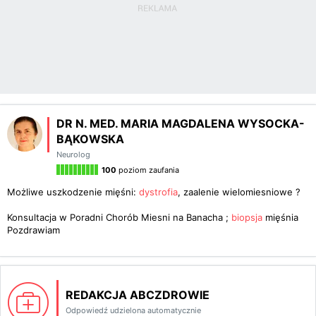
DR N. MED. MARIA MAGDALENA WYSOCKA-
BĄKOWSKA
Neurolog
100
poziom zaufania
Możliwe uszkodzenie mięśni:
dystrofia
, zaalenie wielomiesniowe ?
Konsultacja w Poradni Chorób Miesni na Banacha ;
biopsja
mięśnia
Pozdrawiam
REDAKCJA ABCZDROWIE
Odpowiedź udzielona automatycznie