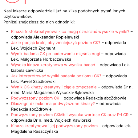
Nasi lekarze odpowiedzieli już na kilka podobnych pytań innych
użytkowników.
Poniżej znajdziesz do nich odnośniki:
Kinaza fosfokreatynowa - co mogą oznaczać wysokie wyniki?
–
odpowiada
Aleksander Ropielewski
Jakie podjąć kroki, aby zmniejszyć poziom CK?
– odpowiada
Lek. Wojciech Zygmunt
Wynik badania CK po naderwaniu mięśnia nogi
– odpowiada
Lek. Małgorzata Horbaczewska
Wysoka kinaza keratynowa w wyniku badań
– odpowiada
Lek.
Izabela Ławnicka
Jak interpretować wyniki badania poziomu CK?
– odpowiada
Lek. Paweł Szadkowski
Wynik CK-kinazy kreatyny i ciągłe zmęczenie
– odpowiada
Dr n.
med. Maria Magdalena Wysocka-Bąkowska
Podwyższony poziom CK
– odpowiada
Redakcja abcZdrowie
Dlaczego dziecko ma podwyższone kinazy?
– odpowiada
Redakcja abcZdrowie
Podwyższony poziom CKMb i wysoka wartosc CK oraz P-LCR
–
odpowiada
Dr n. med. Wojciech Kawiorski
Kinaza kreatynowa i jej podwyższony poziom
– odpowiada
lek.
Magdalena Reszczyńska