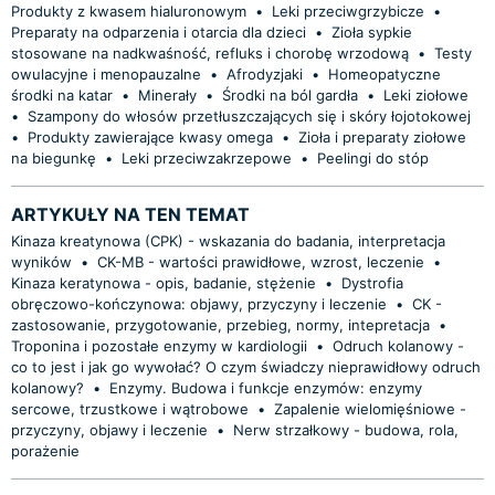
Produkty z kwasem hialuronowym
•
Leki przeciwgrzybicze
•
Preparaty na odparzenia i otarcia dla dzieci
•
Zioła sypkie
stosowane na nadkwaśność, refluks i chorobę wrzodową
•
Testy
owulacyjne i menopauzalne
•
Afrodyzjaki
•
Homeopatyczne
środki na katar
•
Minerały
•
Środki na ból gardła
•
Leki ziołowe
•
Szampony do włosów przetłuszczających się i skóry łojotokowej
•
Produkty zawierające kwasy omega
•
Zioła i preparaty ziołowe
na biegunkę
•
Leki przeciwzakrzepowe
•
Peelingi do stóp
ARTYKUŁY NA TEN TEMAT
Kinaza kreatynowa (CPK) - wskazania do badania, interpretacja
wyników
•
CK-MB - wartości prawidłowe, wzrost, leczenie
•
Kinaza keratynowa - opis, badanie, stężenie
•
Dystrofia
obręczowo-kończynowa: objawy, przyczyny i leczenie
•
CK -
zastosowanie, przygotowanie, przebieg, normy, intepretacja
•
Troponina i pozostałe enzymy w kardiologii
•
Odruch kolanowy -
co to jest i jak go wywołać? O czym świadczy nieprawidłowy odruch
kolanowy?
•
Enzymy. Budowa i funkcje enzymów: enzymy
sercowe, trzustkowe i wątrobowe
•
Zapalenie wielomięśniowe -
przyczyny, objawy i leczenie
•
Nerw strzałkowy - budowa, rola,
porażenie