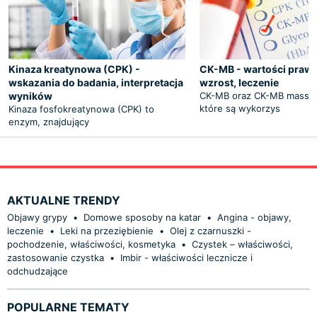
Kinaza kreatynowa (CPK) -
CK-MB - wartości prawi
wskazania do badania, interpretacja
wzrost, leczenie
wyników
CK-MB oraz CK-MB mass t
które są wykorzys
Kinaza fosfokreatynowa (CPK) to
enzym, znajdujący
AKTUALNE TRENDY
Objawy grypy
•
Domowe sposoby na katar
•
Angina - objawy,
leczenie
•
Leki na przeziębienie
•
Olej z czarnuszki -
pochodzenie, właściwości, kosmetyka
•
Czystek – właściwości,
zastosowanie czystka
•
Imbir - właściwości lecznicze i
odchudzające
POPULARNE TEMATY