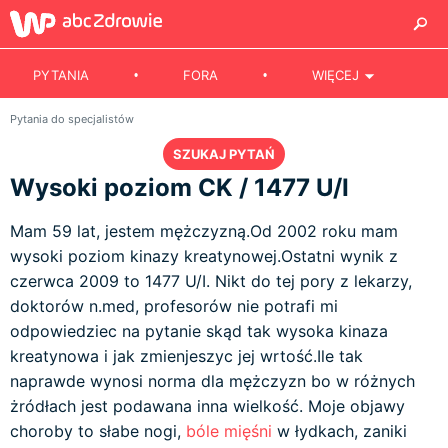
PYTANIA
FORA
WIĘCEJ
Pytania do specjalistów
SZUKAJ PYTAŃ
Wysoki poziom CK / 1477 U/I
Mam 59 lat, jestem mężczyzną.Od 2002 roku mam
wysoki poziom kinazy kreatynowej.Ostatni wynik z
czerwca 2009 to 1477 U/I. Nikt do tej pory z lekarzy,
doktorów n.med, profesorów nie potrafi mi
odpowiedziec na pytanie skąd tak wysoka kinaza
kreatynowa i jak zmienjeszyc jej wrtość.Ile tak
naprawde wynosi norma dla mężczyzn bo w różnych
żródłach jest podawana inna wielkość. Moje objawy
choroby to słabe nogi,
bóle mięśni
w łydkach, zaniki