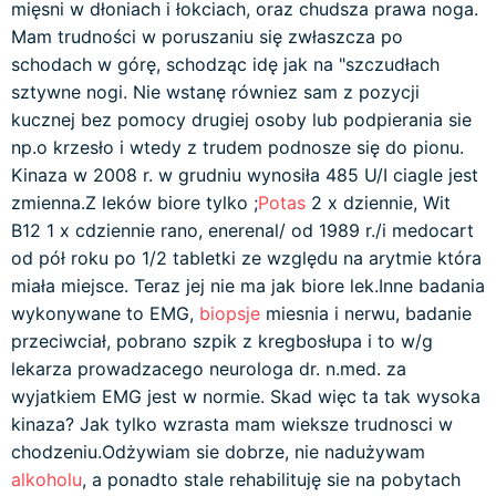
mięsni w dłoniach i łokciach, oraz chudsza prawa noga.
Mam trudności w poruszaniu się zwłaszcza po
schodach w górę, schodząc idę jak na "szczudłach
sztywne nogi. Nie wstanę równiez sam z pozycji
kucznej bez pomocy drugiej osoby lub podpierania sie
np.o krzesło i wtedy z trudem podnosze się do pionu.
Kinaza w 2008 r. w grudniu wynosiła 485 U/I ciagle jest
zmienna.Z leków biore tylko ;
Potas
2 x dziennie, Wit
B12 1 x cdziennie rano, enerenal/ od 1989 r./i medocart
od pół roku po 1/2 tabletki ze względu na arytmie która
miała miejsce. Teraz jej nie ma jak biore lek.Inne badania
wykonywane to EMG,
biopsje
miesnia i nerwu, badanie
przeciwciał, pobrano szpik z kregbosłupa i to w/g
lekarza prowadzacego neurologa dr. n.med. za
wyjatkiem EMG jest w normie. Skad więc ta tak wysoka
kinaza? Jak tylko wzrasta mam wieksze trudnosci w
chodzeniu.Odżywiam sie dobrze, nie nadużywam
alkoholu
, a ponadto stale rehabilituję sie na pobytach