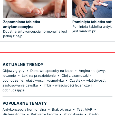
Zapomniana tabletka
Pominięta tabletka ant
antykoncepcyjna
Pominięta tabletka antyko
jest wielkim pr
Doustna antykoncepcja hormonalna jest
jedną z najp
AKTUALNE TRENDY
Objawy grypy
•
Domowe sposoby na katar
•
Angina - objawy,
leczenie
•
Leki na przeziębienie
•
Olej z czarnuszki -
pochodzenie, właściwości, kosmetyka
•
Czystek – właściwości,
zastosowanie czystka
•
Imbir - właściwości lecznicze i
odchudzające
POPULARNE TEMATY
Antykoncepcja hormonalna
•
Brak okresu
•
Test MAR
•
Histerektomia
•
Pęknięcie krocza
•
Kolposkopia
•
Plastry