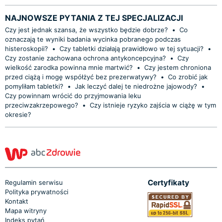
NAJNOWSZE PYTANIA Z TEJ SPECJALIZACJI
Czy jest jednak szansa, że wszystko będzie dobrze?
•
Co
oznaczają te wyniki badania wycinka pobranego podczas
histeroskopii?
•
Czy tabletki działają prawidłowo w tej sytuacji?
•
Czy zostanie zachowana ochrona antykoncepcyjna?
•
Czy
wielkość zarodka powinna mnie martwić?
•
Czy jestem chroniona
przed ciążą i mogę współżyć bez prezerwatywy?
•
Co zrobić jak
pomyliłam tabletki?
•
Jak leczyć dalej te niedrożne jajowody?
•
Czy powinnam wrócić do przyjmowania leku
przeciwzakrzepowego?
•
Czy istnieje ryzyko zajścia w ciążę w tym
okresie?
Certyfikaty
Regulamin serwisu
Polityka prywatności
Kontakt
Mapa witryny
Indeks pytań