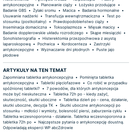
antykoncepcyjne
•
Planowanie ciąży
•
Łożysko przodujące
•
Badanie GBS
•
Żylaki sromu
•
Macica
•
Badania hormonalne
•
Usuwanie nadżerki
•
Transfuzja wewnątrzmaciczna
•
Test po
stosunku (postkoitalny)
•
Prawdopodobieństwo ciąży
•
Inseminacja domaciczna
•
Toksoplazmoza
•
Mięsak macicy
•
Badanie dopplerowskie układu rozrodczego
•
Skąpe miesiączki
•
Sonohisterografia
•
Histerektomia przezpochwowa z asystą
laparoskopową
•
Pochwica
•
Kordocenteza
•
Zastrzyki
antykoncepcyjne
•
Wyznaczanie dni płodnych
•
Puste jajo
płodowe
ARTYKUŁY NA TEN TEMAT
Zapomniana tabletka antykoncepcyjna
•
Pominięta tabletka
antykoncepcyjna
•
Tabletki pięciofazowe
•
Co robić w przypadku
spóźnionej tabletki?
•
7 powodów, dla których antykoncepcja
może być nieskuteczna
•
Tabletka 72h po - kiedy zażyć,
skuteczność, skutki uboczne
•
Tabletka dzień po - cena, działanie,
skutki uboczne, decyzja TK
•
Skutki uboczne antykoncepcji po
stosunku - mdłości i wymioty, bolesność piersi, zaburzenia cyklu
•
Tabletka wczesnoporonna - działanie. Tabletka wczesnoporonna a
tabletka 72h po
•
Najczęstsze pytania o antykoncepcję doustną.
Odpowiadają eksperci WP abcZdrowie