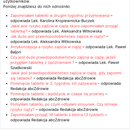
użytkowników.
Poniżej znajdziesz do nich odnośniki:
Zapomniałam tabletki w drugim tygodniu przyjmowania
–
odpowiada
Lek. Karolina Kropiewnicka-Buczek
Jakie jest ryzyko zajścia w ciążę skoro zapomniałam przyjąć
tabletkę?
– odpowiada
Lek. Aleksandra Witkowska
Jak duże jest prawdopodobieństwo zajścia w ciąży?
–
odpowiada
Lek. Aleksandra Witkowska
Antykoncepcja a ryzyko zajścia w ciążę
– odpowiada
Lek. Paweł
Baljon
Czy jest duże prawdopodobieństwo zajścia w ciążę, jeżeli
przyjęłam tabletkę z opóźnieniem ?
– odpowiada
Lek. Paweł
Szadkowski
Jakie jest prawdopodobieństwo zajścia w ciążę, gdy zapomni
się tabletki?
– odpowiada
Redakcja abcZdrowie
Pominięcie tabletki w 3. tygodniu ich zażywania
– odpowiada
Redakcja abcZdrowie
Pominięcie tabletki i wpółżycie w czasie tej przerwy
–
odpowiada
Redakcja abcZdrowie
Pomyliłam tabletki, po czym odbyłam stosunek. Czy istnieje
ryzyko ciąży?
– odpowiada
Redakcja abcZdrowie
Zapomniałam przyjąć 18 tabletki z blistra (3 tydzień)
–
odpowiada
Redakcja abcZdrowie