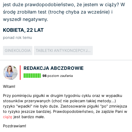
jest duże prawdopodobieństwo, że jestem w ciąży? W
środę zrobiłam test (trochę chyba za wcześnie) i
wyszedł negatywny.
KOBIETA, 22 LAT
ponad rok temu
GINEKOLOGIA
TABLETKI ANTYKONCEPCYJNE
REDAKCJA ABCZDROWIE
98
poziom zaufania
Witam!
Przy pominięciu pigułki w drugim tygodniu cyklu oraz w wypadku
stosunków przerywanych (choć nie polecam takiej metody...)
ryzyko "wpadki" nie było duże. Zastosowanie pigułki "po" zmniejsza
to ryzyko jeszcze bardziej. Prawdopodobieństwo, że zajdzie Pani w
ciążę
jest bardzo małe.
Pozdrawiam!