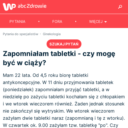
PYTANIA
FORA
WIĘCEJ
Pytania do specjalistów
Ginekologia
SZUKAJ PYTAŃ
Zapomniałam tabletki - czy mogę
być w ciąży?
Mam 22 lata. Od 4,5 roku biorę tabletki
antykoncepcyjne. W 11 dniu przyjmowania tabletek
(poniedziałek) zapomniałam przyjąć tabletki, a w
niedzielę po zażyciu tabletki kochałam się z chłopakiem
i we wtorek wieczorem również. Żaden jednak stosunek
nie zakończył się wytryskim. We wtorek wieczorem
zażyłam dwie tabletki naraz (zapomnianą i tę z wtorku).
W czwartek ok. 9.00 zażyłam tzw. tabletkę "po". Czy