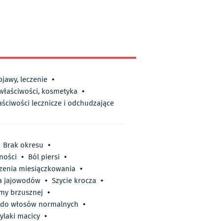
bjawy, leczenie
•
 właściwości, kosmetyka
•
aściwości lecznicze i odchudzające
Brak okresu
•
ności
•
Ból piersi
•
zenia miesiączkowania
•
a jajowodów
•
Szycie krocza
•
my brzusznej
•
do włosów normalnych
•
ylaki macicy
•