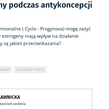
ny podczas antykoncepcji
ormonalne ( Cyclo - Progynova) mogę zażyć
y estrogeny mają wpływ na działanie
 są jakieś przeciwskazania?
ONALNA
SUPLEMENTY DIETY
 ŁAWNICKA
8
poziom zaufania