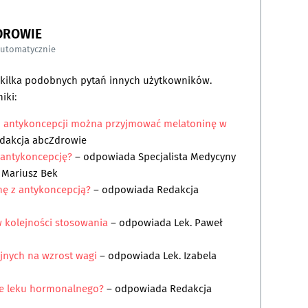
DROWIE
automatycznie
a kilka podobnych pytań innych użytkowników.
iki:
j antykoncepcji można przyjmować melatoninę w
dakcja abcZdrowie
 antykoncepcję?
– odpowiada
Specjalista Medycyny
 Mariusz Bek
nę z antykoncepcją?
– odpowiada
Redakcja
 kolejności stosowania
– odpowiada
Lek. Paweł
jnych na wzrost wagi
– odpowiada
Lek. Izabela
nie leku hormonalnego?
– odpowiada
Redakcja