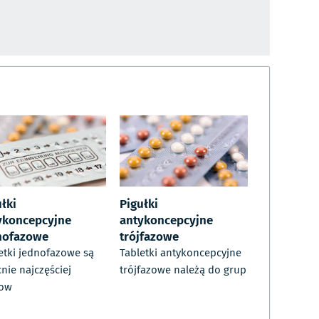
łki
Pigułki
ykoncepcyjne
antykoncepcyjne
nofazowe
trójfazowe
etki jednofazowe są
Tabletki antykoncepcyjne
nie najczęściej
trójfazowe należą do grup
sow