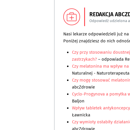
REDAKCJA ABCZ
Odpowiedź udzielona 
Nasi lekarze odpowiedzieli już n
Poniżej znajdziesz do nich odnośn
Czy przy stosowaniu doustne
zastrzykach?
– odpowiada
Re
Czy melatonina ma wpływ na
Naturalnej - Naturoterapeuta
Czy mogę stosować melatoni
abcZdrowie
Cyclo-Progynova a pomyłka w
Baljon
Wpływ tabletek antykoncepcy
Ławnicka
Czy wymioty osłabiły działa
abcZdrowie