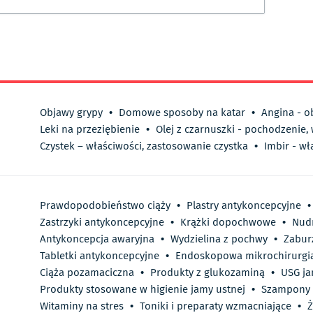
Objawy grypy
•
Domowe sposoby na katar
•
Angina - o
Leki na przeziębienie
•
Olej z czarnuszki - pochodzenie,
Czystek – właściwości, zastosowanie czystka
•
Imbir - wł
Prawdopodobieństwo ciąży
•
Plastry antykoncepcyjne
•
Zastrzyki antykoncepcyjne
•
Krążki dopochwowe
•
Nud
Antykoncepcja awaryjna
•
Wydzielina z pochwy
•
Zabur
Tabletki antykoncepcyjne
•
Endoskopowa mikrochirurgi
Ciąża pozamaciczna
•
Produkty z glukozaminą
•
USG ja
Produkty stosowane w higienie jamy ustnej
•
Szampony 
Witaminy na stres
•
Toniki i preparaty wzmacniające
•
Ż