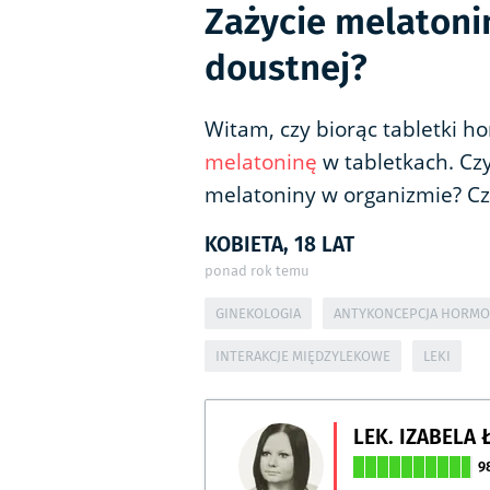
Zażycie melatoni
doustnej?
Witam, czy biorąc tabletki h
melatoninę
w tabletkach. Cz
melatoniny w organizmie? Czy
KOBIETA, 18 LAT
ponad rok temu
GINEKOLOGIA
ANTYKONCEPCJA HORM
INTERAKCJE MIĘDZYLEKOWE
LEKI
LEK. IZABELA
9