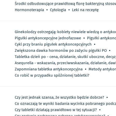
Środki odbudowujące prawidłową florę bakteryjną stoso
Hormonoterapia
•
Cytologia
•
Leki na receptę
Ginekolodzy ostrzegają: kobiety niewiele wiedzą o antyk
Pigułki antykoncepcyjne jednofazowe
•
Pigułki antykon
Cykl przy braniu pigułek antykoncepcyjnych
•
Zwiększona dawka hormonów po zażyciu pigułki PO
•
Tabletka dzień po - cena, działanie, skutki uboczne, decyz
Asequrella - wskazania, przeciwwskazania, działanie, da
Zapomniana tabletka antykoncepcyjna
•
Metody antykonc
Co robić w przypadku spóźnionej tabletki?
Czy jest jednak szansa, że wszystko będzie dobrze?
•
Co oznaczają te wyniki badania wycinka pobranego podcz
Czy tabletki działają prawidłowo w tej sytuacji?
•