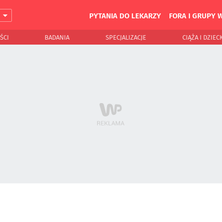
PYTANIA DO LEKARZY
FORA I GRUPY 
J
ŚCI
BADANIA
SPECJALIZACJE
CIĄŻA I DZIEC