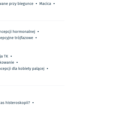
wane przy biegunce
•
Macica
•
oncepcji hormonalnej
•
cepcyjne trójfazowe
•
ja TK
•
wkowanie
•
epcji dla kobiety palącej
•
as histeroskopii?
•