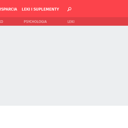
WSPARCIA
LEKI I SUPLEMENTY
KO
PSYCHOLOGIA
LEKI