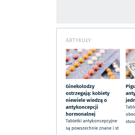
ARTYKUŁY
Ginekolodzy
Pigu
ostrzegają: kobiety
ant
niewiele wiedzą o
jed
antykoncepcji
Tabl
hormonalnej
obec
Tabletki antykoncepcyjne
sto
są powszechnie znane i st