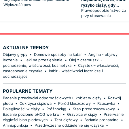
Większość pow
ryzyko ciąży, gdy...
Prawdopodobieństwo zajśc
przy stosowaniu
AKTUALNE TRENDY
Objawy grypy
•
Domowe sposoby na katar
•
Angina - objawy,
leczenie
•
Leki na przeziębienie
•
Olej z czarnuszki -
pochodzenie, właściwości, kosmetyka
•
Czystek – właściwości,
zastosowanie czystka
•
Imbir - właściwości lecznicze i
odchudzające
POPULARNE TEMATY
Badanie przeciwciał odpornościowych u kobiet w ciąży
•
Rozwój
płodu
•
Cukrzyca ciążowa
•
Poród kleszczowy
•
Rzucawka
•
Dolegliwości w ciąży
•
Próżnociąg
•
Stan przedrzucawkowy
•
Badanie poziomu bHCG we krwi
•
Grzybica w ciąży
•
Przerwanie
ciągłości błon płodowych
•
Test ciążowy
•
Badania prenatalne
•
Amniopunkcja
•
Przedwczesne oddzielenie się łożyska
•