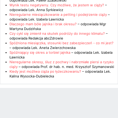
odpowiada
Lek. Paweł Szadkowski
Wynik testu negatywny. Czy możliwe, że jestem w ciąży?
–
odpowiada
Lek. Anna Syrkiewicz
Nieregularne miesiączkowanie a petting i podejrzenie ciąży
–
odpowiada
Lek. Izabela Ławnicka
Dlaczego mam bóle jajnika i brak okresu?
– odpowiada
Mgr
Martyna Dudzińska
Czy cykl się zmienił na skutek podróży do innego klimatu?
–
odpowiada
Redakcja abcZdrowie
Spóźniona miesiączka, stosunki bez zabezpieczeń - co mi jest?
– odpowiada
Lek. Aneta Zwierzchowska
Spóźniający się okres a torbiel jajnika
– odpowiada
Lek. Izabela
Ławnicka
Nieregularne okresy, śluz z pochwy i nabrzmiałe piersi a ryzyko
ciąży
– odpowiada
Prof. dr hab. n. med. Krzysztof Szymanowski
Kiedy jest możliwa ciąża po łyżeczkowaniu?
– odpowiada
Lek.
Kalina Wysocka-Dubielecka