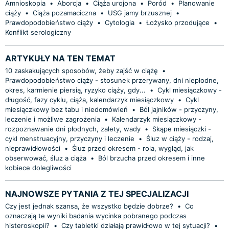
Amnioskopia
•
Aborcja
•
Ciąża urojona
•
Poród
•
Planowanie
ciąży
•
Ciąża pozamaciczna
•
USG jamy brzusznej
•
Prawdopodobieństwo ciąży
•
Cytologia
•
Łożysko przodujące
•
Konflikt serologiczny
ARTYKUŁY NA TEN TEMAT
10 zaskakujących sposobów, żeby zajść w ciążę
•
Prawdopodobieństwo ciąży - stosunek przerywany, dni niepłodne,
okres, karmienie piersią, ryzyko ciąży, gdy...
•
Cykl miesiączkowy -
długość, fazy cyklu, ciąża, kalendarzyk miesiączkowy
•
Cykl
miesiączkowy bez tabu i niedomówień
•
Ból jajników - przyczyny,
leczenie i możliwe zagrożenia
•
Kalendarzyk miesiączkowy -
rozpoznawanie dni płodnych, zalety, wady
•
Skąpe miesiączki -
cykl menstruacyjny, przyczyny i leczenie
•
Śluz w ciąży - rodzaj,
nieprawidłowości
•
Śluz przed okresem - rola, wygląd, jak
obserwować, śluz a ciąża
•
Ból brzucha przed okresem i inne
kobiece dolegliwości
NAJNOWSZE PYTANIA Z TEJ SPECJALIZACJI
Czy jest jednak szansa, że wszystko będzie dobrze?
•
Co
oznaczają te wyniki badania wycinka pobranego podczas
histeroskopii?
•
Czy tabletki działają prawidłowo w tej sytuacji?
•