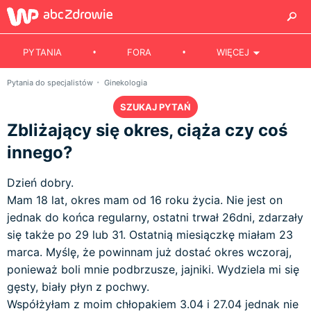
PYTANIA
FORA
WIĘCEJ
Pytania do specjalistów
Ginekologia
SZUKAJ PYTAŃ
Zbliżający się okres, ciąża czy coś
innego?
Dzień dobry.
Mam 18 lat, okres mam od 16 roku życia. Nie jest on
jednak do końca regularny, ostatni trwał 26dni, zdarzały
się także po 29 lub 31. Ostatnią miesiączkę miałam 23
marca. Myślę, że powinnam już dostać okres wczoraj,
ponieważ boli mnie podbrzusze, jajniki. Wydziela mi się
gęsty, biały płyn z pochwy.
Współżyłam z moim chłopakiem 3.04 i 27.04 jednak nie