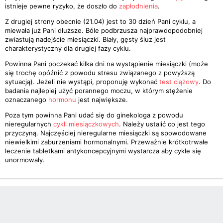
istnieje pewne ryzyko, że doszło do
zapłodnienia
.
Z drugiej strony obecnie (21.04) jest to 30 dzień Pani cyklu, a
miewała już Pani dłuższe. Bóle podbrzusza najprawdopodobniej
zwiastują nadejście miesiączki. Biały, gęsty śluz jest
charakterystyczny dla drugiej fazy cyklu.
Powinna Pani poczekać kilka dni na wystąpienie miesiączki (może
się trochę opóźnić z powodu stresu związanego z powyższą
sytuacją). Jeżeli nie wystąpi, proponuję wykonać
test ciążowy
. Do
badania najlepiej użyć porannego moczu, w którym stężenie
oznaczanego
hormonu
jest największe.
Poza tym powinna Pani udać się do ginekologa z powodu
nieregularnych
cykli miesiączkowych
. Należy ustalić co jest tego
przyczyną. Najczęściej nieregularne miesiączki są spowodowane
niewielkimi zaburzeniami hormonalnymi. Przeważnie krótkotrwałe
leczenie tabletkami antykoncepcyjnymi wystarcza aby cykle się
unormowały.