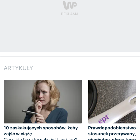
ARTYKUŁY
10 zaskakujących sposobów, żeby
Prawdopodobieństwo ci
zajść w ciążę
stosunek przerywany, d
Czy ciąża bez stosunku jest możliwa?
niepłodne, okres, karmie