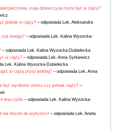
bezpieczenia, moja dziewczyna może być w ciąży?
wicz
yć jednak w ciąży?
– odpowiada
Lek. Aleksandra
y coś innego?
– odpowiada
Lek. Kalina Wysocka-
?
– odpowiada
Lek. Kalina Wysocka-Dubielecka
yć w ciąży?
– odpowiada
Lek. Anna Syrkiewicz
da
Lek. Kalina Wysocka-Dubielecka
jść w ciążę przez petting?
– odpowiada
Lek. Anna
e być wynikiem stresu czy jednak ciąży?
–
wie
4 dniu cyklu
– odpowiada
Lek. Kalina Wysocka-
i nie doszło do wytrysku?
– odpowiada
Lek. Aneta