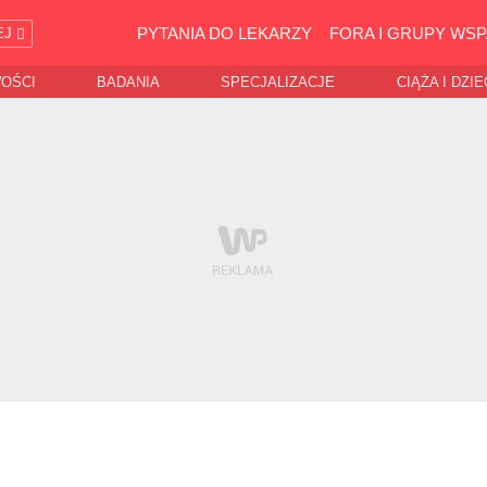
PYTANIA DO LEKARZY
FORA I GRUPY WSP
EJ
WOŚCI
BADANIA
SPECJALIZACJE
CIĄŻA I DZI