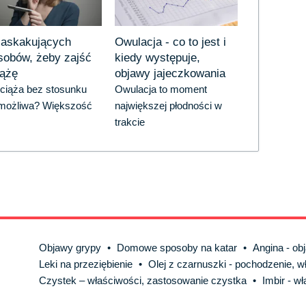
zaskakujących
Owulacja - co to jest i
sobów, żeby zajść
kiedy występuje,
iążę
objawy jajeczkowania
ciąża bez stosunku
Owulacja to moment
 możliwa? Większość
największej płodności w
trakcie
Objawy grypy
•
Domowe sposoby na katar
•
Angina - ob
Leki na przeziębienie
•
Olej z czarnuszki - pochodzenie, 
Czystek – właściwości, zastosowanie czystka
•
Imbir - w