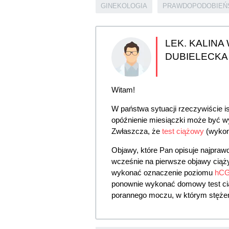
GINEKOLOGIA
PRAWDOPODOBIEŃ
LEK. KALINA
DUBIELECKA
Witam!
W państwa sytuacji rzeczywiście is
opóźnienie miesiączki może być w
Zwłaszcza, że
test ciążowy
(wykon
Objawy, które Pan opisuje najprawd
wcześnie na pierwsze objawy ciąży
wykonać oznaczenie poziomu
hC
ponownie wykonać domowy test cią
porannego moczu, w którym stęż