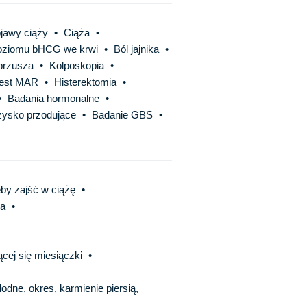
jawy ciąży
•
Ciąża
•
oziomu bHCG we krwi
•
Ból jajnika
•
brzusza
•
Kolposkopia
•
est MAR
•
Histerektomia
•
•
Badania hormonalne
•
żysko przodujące
•
Badanie GBS
•
by zajść w ciążę
•
ia
•
cej się miesiączki
•
dne, okres, karmienie piersią,