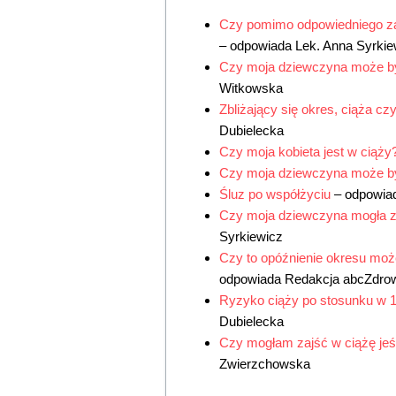
Czy pomimo odpowiedniego za
– odpowiada
Lek. Anna Syrkie
Czy moja dziewczyna może b
Witkowska
Zbliżający się okres, ciąża cz
Dubielecka
Czy moja kobieta jest w ciąży
Czy moja dziewczyna może b
Śluz po współżyciu
– odpowia
Czy moja dziewczyna mogła za
Syrkiewicz
Czy to opóźnienie okresu moż
odpowiada
Redakcja abcZdro
Ryzyko ciąży po stosunku w 1
Dubielecka
Czy mogłam zajść w ciążę jeśl
Zwierzchowska