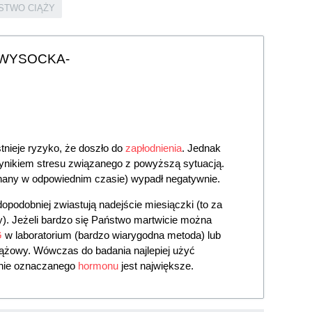
STWO CIĄŻY
 WYSOCKA-
tnieje ryzyko, że doszło do
zapłodnienia
. Jednak
ynikiem stresu związanego z powyższą sytuacją.
any w odpowiednim czasie) wypadł negatywnie.
opodobniej zwiastują nadejście miesiączki (to za
). Jeżeli bardzo się Państwo martwicie można
G
w laboratorium (bardzo wiarygodna metoda) lub
żowy. Wówczas do badania najlepiej użyć
enie oznaczanego
hormonu
jest największe.