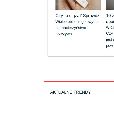
Czy to ciąża? Sprawdź!
10 
spo
Wiele kobiet niegotowych
w c
na macierzyństwo
Czy 
przeżywa
jest
pow
AKTUALNE TRENDY