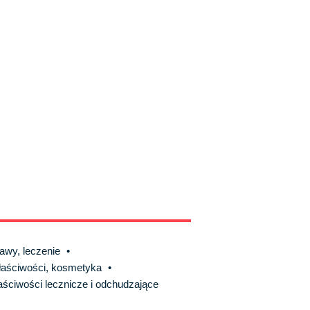
jawy, leczenie
•
właściwości, kosmetyka
•
łaściwości lecznicze i odchudzające