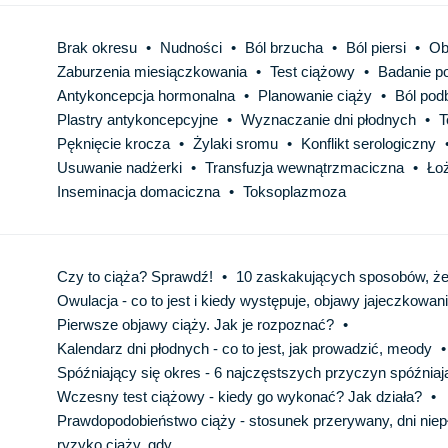
Brak okresu
•
Nudności
•
Ból brzucha
•
Ból piersi
•
Ob
Zaburzenia miesiączkowania
•
Test ciążowy
•
Badanie p
Antykoncepcja hormonalna
•
Planowanie ciąży
•
Ból pod
Plastry antykoncepcyjne
•
Wyznaczanie dni płodnych
•
T
Pęknięcie krocza
•
Żylaki sromu
•
Konflikt serologiczny
Usuwanie nadżerki
•
Transfuzja wewnątrzmaciczna
•
Ło
Inseminacja domaciczna
•
Toksoplazmoza
Czy to ciąża? Sprawdź!
•
10 zaskakujących sposobów, że
Owulacja - co to jest i kiedy występuje, objawy jajeczkowan
Pierwsze objawy ciąży. Jak je rozpoznać?
•
Kalendarz dni płodnych - co to jest, jak prowadzić, meody
•
Spóźniający się okres - 6 najczęstszych przyczyn spóźniają
Wczesny test ciążowy - kiedy go wykonać? Jak działa?
•
Prawdopodobieństwo ciąży - stosunek przerywany, dni niepło
ryzyko ciąży, gdy...