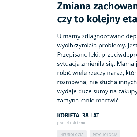
Zmiana zachowani
czy to kolejny et
U mamy zdiagnozowano depresj
wyolbrzymiała problemy. Jest
Przepisano leki: przeciwdepre
sytuacja zmieniła się. Mama
robić wiele rzeczy naraz, któ
rozmowna, nie słucha innych,
wydaje duże sumy na zakupy,
zaczyna mnie martwić.
KOBIETA, 38 LAT
ponad rok temu
NEUROLOGIA
PSYCHOLOGIA