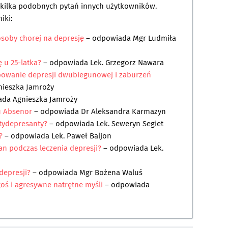
a kilka podobnych pytań innych użytkowników.
iki:
soby chorej na depresję
– odpowiada
Mgr Ludmiła
ę u 25-latka?
– odpowiada
Lek. Grzegorz Nawara
powanie depresji dwubiegunowej i zaburzeń
nieszka Jamroży
ada
Agnieszka Jamroży
u Absenor
– odpowiada
Dr Aleksandra Karmazyn
ntydepresanty?
– odpowiada
Lek. Seweryn Segiet
?
– odpowiada
Lek. Paweł Baljon
 podczas leczenia depresji?
– odpowiada
Lek.
depresji?
– odpowiada
Mgr Bożena Waluś
oś i agresywne natrętne myśli
– odpowiada