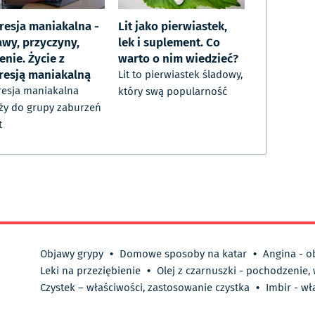
resja maniakalna -
Lit jako pierwiastek,
awy, przyczyny,
lek i suplement. Co
enie. Życie z
warto o nim wiedzieć?
resją maniakalną
Lit to pierwiastek śladowy,
esja maniakalna
który swą popularność
ży do grupy zaburzeń
t
Objawy grypy
•
Domowe sposoby na katar
•
Angina - o
Leki na przeziębienie
•
Olej z czarnuszki - pochodzenie,
Czystek – właściwości, zastosowanie czystka
•
Imbir - wł