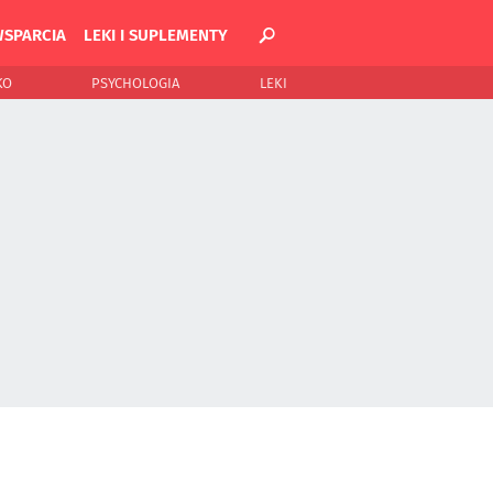
WSPARCIA
LEKI I SUPLEMENTY
KO
PSYCHOLOGIA
LEKI