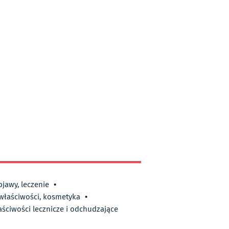
bjawy, leczenie
•
 właściwości, kosmetyka
•
aściwości lecznicze i odchudzające