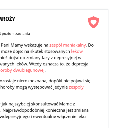
AMROŻY
a
3
poziom zaufania
 Pani Mamy wskazuje na
zespół maniakalny
. Do
 może dojść na skutek stosowanych
leków
nież dojść do zmiany fazy z depresyjnej w
wanych leków. Wtedy oznacza to, że depresja
horoby dwubiegunowej
.
ostaje nierozpoznana, dopóki nie pojawi się
 choroby mogą występować jedynie
zespoły
y jak najszybciej skonsultować Mamę z
. Najprawdopodobniej konieczna jest zmiana
ciwdepresyjnego i ewentualne włączenie leku