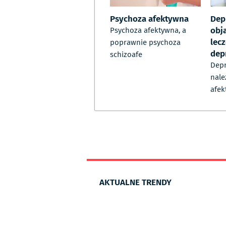
Psychoza afektywna
Dep
obj
Psychoza afektywna, a
lecz
poprawnie psychoza
dep
schizoafe
Depr
nale
afek
AKTUALNE TRENDY