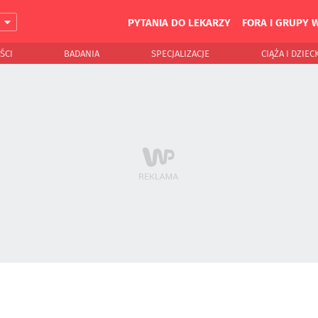
PYTANIA DO LEKARZY
FORA I GRUPY 
J
ŚCI
BADANIA
SPECJALIZACJE
CIĄŻA I DZIEC