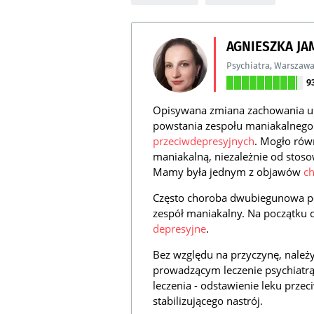
AGNIESZKA J
Psychiatra
,
Warszaw
9
Opisywana zmiana zachowania u
powstania zespołu maniakalnego
przeciwdepresyjnych
. Mogło rów
maniakalną, niezależnie od stoso
Mamy była jednym z objawów
c
Często choroba dwubiegunowa poz
zespół maniakalny. Na początku
depresyjne
.
Bez względu na przyczynę, należ
prowadzącym leczenie psychiatrą
leczenia - odstawienie leku prze
stabilizującego nastrój.