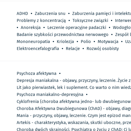
ADHD
•
Zaburzenia snu
•
Zaburzenia pamięci i intelekt
Problemy z koncentracją
•
Toksyczne związki
•
Interwe
•
Anoreksja
•
Leczenie operacyjne padaczki
•
Wodogło
Badanie szybkości przewodnictwa nerwowego
•
Zespół 
Mononeuropatia
•
Kriolezja
•
Polio
•
Motywacja
•
Uz
Elektroencefalografia
•
Relacje
•
Rozwój osobisty
Psychoza afektywna
•
Depresja maniakalna - objawy, przyczyny, leczenie. Życie
Lit jako pierwiastek, lek i suplement. Co warto o nim wied
Psychoza maniakalno-depresyjna
•
Cyklofrenia (choroba afektywna jedno- lub dwubiegunowa)
Choroba Afektywna Dwubiegunowa (ChAD) - objawy, diagn
Mania - przyczyny, objawy, leczenie. Czym jest epizod man
Artekis - charakterystyka, wskazania, skutki uboczne, pr
Choroba dwóch skrajności. Psychiatra o życiu z ChAD: Ci 