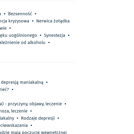
u
•
Bezsenność
•
ncja kryzysowa
•
Nerwica żołądka
wie
•
lęku uogólnionego
•
Synestezja
•
ależnienie od alkoholu
•
 z depresją maniakalną
•
zieć?
•
 - przyczyny, objawy, leczenie
•
oza, leczenie
•
iakalny
•
Rodzaje depresji
•
zeciwwskazania
•
ludzie mają poczucie wewnętrznej