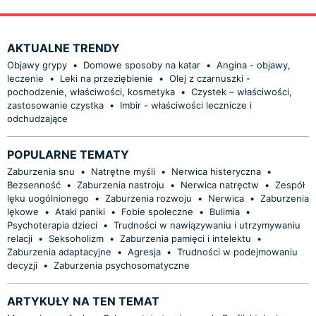
AKTUALNE TRENDY
Objawy grypy
•
Domowe sposoby na katar
•
Angina - objawy,
leczenie
•
Leki na przeziębienie
•
Olej z czarnuszki -
pochodzenie, właściwości, kosmetyka
•
Czystek – właściwości,
zastosowanie czystka
•
Imbir - właściwości lecznicze i
odchudzające
POPULARNE TEMATY
Zaburzenia snu
•
Natrętne myśli
•
Nerwica histeryczna
•
Bezsenność
•
Zaburzenia nastroju
•
Nerwica natręctw
•
Zespół
lęku uogólnionego
•
Zaburzenia rozwoju
•
Nerwica
•
Zaburzenia
lękowe
•
Ataki paniki
•
Fobie społeczne
•
Bulimia
•
Psychoterapia dzieci
•
Trudności w nawiązywaniu i utrzymywaniu
relacji
•
Seksoholizm
•
Zaburzenia pamięci i intelektu
•
Zaburzenia adaptacyjne
•
Agresja
•
Trudności w podejmowaniu
decyzji
•
Zaburzenia psychosomatyczne
ARTYKUŁY NA TEN TEMAT