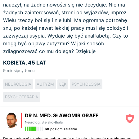
nauczył, na żadne nowości się nie decyduje. Nie ma
żadnych zainteresowań, stroni od wyjazdów, imprez.
Wielu rzeczy boi się i nie lubi. Ma ogromną potrzebę
snu, po każdej nawet lekkiej pracy musi się położyć i
zazwyczaj usypia. Wydaje się być analfabetą. Czy to
mogą być objawy autyzmu? W jaki sposób
zdiagnozować co mu dolega? Dziękuję
KOBIETA, 45 LAT
9
miesięcy temu
NEUROLOGIA
AUTYZM
LĘK
PSYCHOLOGIA
PSYCHOTERAPIA
DR N. MED. SŁAWOMIR GRAFF
Neurolog
,
Bielsko-Biała
60
poziom zaufania
Dobry wieczór, opisane zaburzenia o ile nie stanowią problemu od