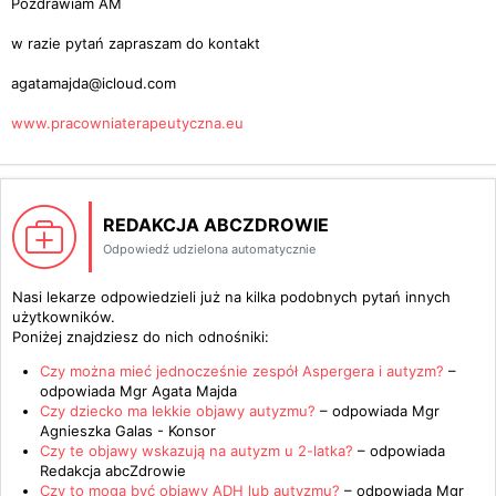
Pozdrawiam AM
w razie pytań zapraszam do kontakt
agatamajda@icloud.com
www.pracowniaterapeutyczna.eu
REDAKCJA ABCZDROWIE
Odpowiedź udzielona automatycznie
Nasi lekarze odpowiedzieli już na kilka podobnych pytań innych
użytkowników.
Poniżej znajdziesz do nich odnośniki:
Czy można mieć jednocześnie zespół Aspergera i autyzm?
–
odpowiada
Mgr Agata Majda
Czy dziecko ma lekkie objawy autyzmu?
– odpowiada
Mgr
Agnieszka Galas - Konsor
Czy te objawy wskazują na autyzm u 2-latka?
– odpowiada
Redakcja abcZdrowie
Czy to mogą być objawy ADH lub autyzmu?
– odpowiada
Mgr