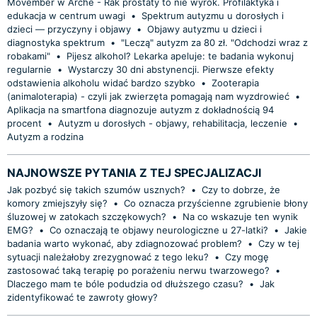
Movember w Arche - Rak prostaty to nie wyrok. Profilaktyka i
edukacja w centrum uwagi
•
Spektrum autyzmu u dorosłych i
dzieci — przyczyny i objawy
•
Objawy autyzmu u dzieci i
diagnostyka spektrum
•
"Leczą" autyzm za 80 zł. "Odchodzi wraz z
robakami"
•
Pijesz alkohol? Lekarka apeluje: te badania wykonuj
regularnie
•
Wystarczy 30 dni abstynencji. Pierwsze efekty
odstawienia alkoholu widać bardzo szybko
•
Zooterapia
(animaloterapia) - czyli jak zwierzęta pomagają nam wyzdrowieć
•
Aplikacja na smartfona diagnozuje autyzm z dokładnością 94
procent
•
Autyzm u dorosłych - objawy, rehabilitacja, leczenie
•
Autyzm a rodzina
NAJNOWSZE PYTANIA Z TEJ SPECJALIZACJI
Jak pozbyć się takich szumów usznych?
•
Czy to dobrze, że
komory zmiejszyły się?
•
Co oznacza przyścienne zgrubienie błony
śluzowej w zatokach szczękowych?
•
Na co wskazuje ten wynik
EMG?
•
Co oznaczają te objawy neurologiczne u 27-latki?
•
Jakie
badania warto wykonać, aby zdiagnozować problem?
•
Czy w tej
sytuacji należałoby zrezygnować z tego leku?
•
Czy mogę
zastosować taką terapię po porażeniu nerwu twarzowego?
•
Dlaczego mam te bóle podudzia od dłuższego czasu?
•
Jak
zidentyfikować te zawroty głowy?