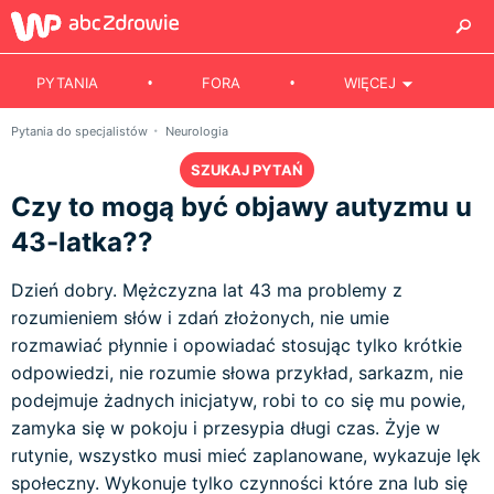
PYTANIA
FORA
WIĘCEJ
Pytania do specjalistów
Neurologia
SZUKAJ PYTAŃ
Czy to mogą być objawy autyzmu u
43-latka??
Dzień dobry. Mężczyzna lat 43 ma problemy z
rozumieniem słów i zdań złożonych, nie umie
rozmawiać płynnie i opowiadać stosując tylko krótkie
odpowiedzi, nie rozumie słowa przykład, sarkazm, nie
podejmuje żadnych inicjatyw, robi to co się mu powie,
zamyka się w pokoju i przesypia długi czas. Żyje w
rutynie, wszystko musi mieć zaplanowane, wykazuje lęk
społeczny. Wykonuje tylko czynności które zna lub się