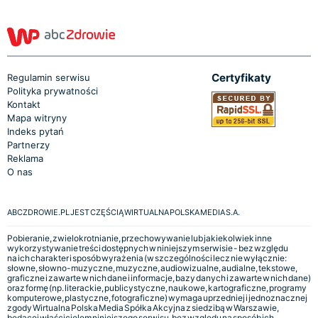
Certyfikaty
Regulamin serwisu
Polityka prywatności
Kontakt
Mapa witryny
Indeks pytań
Partnerzy
Reklama
O nas
ABCZDROWIE.PL JEST CZĘŚCIĄ WIRTUALNA POLSKA MEDIA S.A.
Pobieranie, zwielokrotnianie, przechowywanie lub jakiekolwiek inne
wykorzystywanie treści dostępnych w niniejszym serwisie - bez względu
na ich charakter i sposób wyrażenia (w szczególności lecz nie wyłącznie:
słowne, słowno-muzyczne, muzyczne, audiowizualne, audialne, tekstowe,
graficzne i zawarte w nich dane i informacje, bazy danych i zawarte w nich dane)
oraz formę (np. literackie, publicystyczne, naukowe, kartograficzne, programy
komputerowe, plastyczne, fotograficzne) wymaga uprzedniej i jednoznacznej
zgody Wirtualna Polska Media Spółka Akcyjna z siedzibą w Warszawie,
będącej właścicielem niniejszego serwisu, bez względu na sposób ich