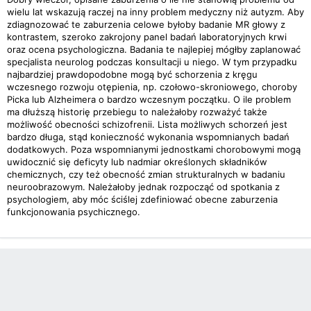
wielu lat wskazują raczej na inny problem medyczny niż autyzm. Aby
zdiagnozować te zaburzenia celowe byłoby badanie MR głowy z
kontrastem, szeroko zakrojony panel badań laboratoryjnych krwi
oraz ocena psychologiczna. Badania te najlepiej mógłby zaplanować
specjalista neurolog podczas konsultacji u niego. W tym przypadku
najbardziej prawdopodobne mogą być schorzenia z kręgu
wczesnego rozwoju otępienia, np. czołowo-skroniowego, choroby
Picka lub Alzheimera o bardzo wczesnym początku. O ile problem
ma dłuższą historię przebiegu to należałoby rozważyć także
możliwość obecności schizofrenii. Lista możliwych schorzeń jest
bardzo długa, stąd konieczność wykonania wspomnianych badań
dodatkowych. Poza wspomnianymi jednostkami chorobowymi mogą
uwidocznić się deficyty lub nadmiar określonych składników
chemicznych, czy też obecność zmian strukturalnych w badaniu
neuroobrazowym. Należałoby jednak rozpocząć od spotkania z
psychologiem, aby móc ściślej zdefiniować obecne zaburzenia
funkcjonowania psychicznego.