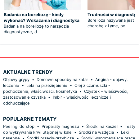
Badania na boreliozę - kiedy
Trudności w diagnostyc
wykonać? Wskazania i diagnostyka
Borelioza nazywana jest in
chorobą z Lyme, po
Badania na boreliozę to narzędzia
diagnostyczne, d
AKTUALNE TRENDY
Objawy grypy
•
Domowe sposoby na katar
•
Angina - objawy,
leczenie
•
Leki na przeziębienie
•
Olej z czarnuszki -
pochodzenie, właściwości, kosmetyka
•
Czystek – właściwości,
zastosowanie czystka
•
Imbir - właściwości lecznicze i
odchudzające
POPULARNE TEMATY
Peelingi do stóp
•
Preparaty magnezu
•
Środki na kaszel
•
Testy
do wykrywania krwi utajonej w kale
•
Środki na wzdęcia
•
Leki
nasenne
•
Środki przeciwgrzybicze
•
Środki wspomagające pracę