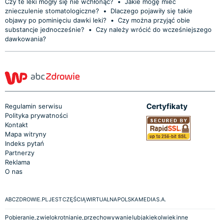
Czy te leki mogły się nie wchłonąć?
•
Jakie mogę mieć
znieczulenie stomatologiczne?
•
Dlaczego pojawiły się takie
objawy po pominięciu dawki leki?
•
Czy można przyjąć obie
substancje jednocześnie?
•
Czy należy wrócić do wcześniejszego
dawkowania?
Certyfikaty
Regulamin serwisu
Polityka prywatności
Kontakt
Mapa witryny
Indeks pytań
Partnerzy
Reklama
O nas
ABCZDROWIE.PL JEST CZĘŚCIĄ WIRTUALNA POLSKA MEDIA S.A.
Pobieranie, zwielokrotnianie, przechowywanie lub jakiekolwiek inne