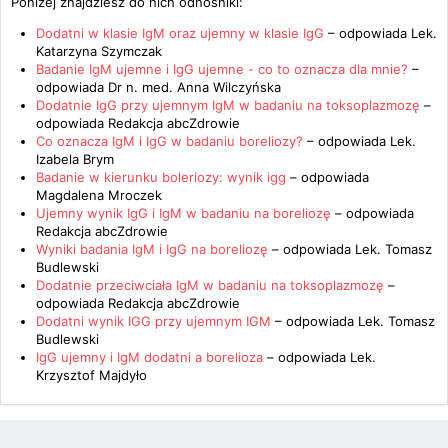
Poniżej znajdziesz do nich odnośniki:
Dodatni w klasie IgM oraz ujemny w klasie IgG
– odpowiada
Lek.
Katarzyna Szymczak
Badanie IgM ujemne i IgG ujemne - co to oznacza dla mnie?
–
odpowiada
Dr n. med. Anna Wilczyńska
Dodatnie IgG przy ujemnym IgM w badaniu na toksoplazmozę
–
odpowiada
Redakcja abcZdrowie
Co oznacza IgM i IgG w badaniu boreliozy?
– odpowiada
Lek.
Izabela Brym
Badanie w kierunku boleriozy: wynik igg
– odpowiada
Magdalena Mroczek
Ujemny wynik IgG i IgM w badaniu na boreliozę
– odpowiada
Redakcja abcZdrowie
Wyniki badania IgM i IgG na boreliozę
– odpowiada
Lek. Tomasz
Budlewski
Dodatnie przeciwciała IgM w badaniu na toksoplazmozę
–
odpowiada
Redakcja abcZdrowie
Dodatni wynik IGG przy ujemnym IGM
– odpowiada
Lek. Tomasz
Budlewski
IgG ujemny i IgM dodatni a borelioza
– odpowiada
Lek.
Krzysztof Majdyło