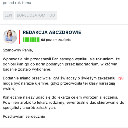
ponad rok temu
LEKI
BORELIOZA IGM I IGG
REDAKCJA ABCZDROWIE
98
poziom zaufania
Szanowny Panie,
Wprawdzie nie przedstawił Pan samego wyniku, ale rozumiem, że
odniósł Pan go do norm podanych przez laboratorium, w którym
badanie zostało wykonane.
Dodatnie miano przeciwciał IgM świadczy o świeżym zakażeniu.
IgG
mogą być narazie ujemne, gdyż przeciwciała tej klasy narastają
wolniej.
Koniecznie należy udać się do lekarza celem wdrożenia leczenia.
Powinien zrobić to lekarz rodzinny, ewentualnie dać skierowanie do
specjalisty chorób zakaźnych.
Pozdrawiam serdecznie