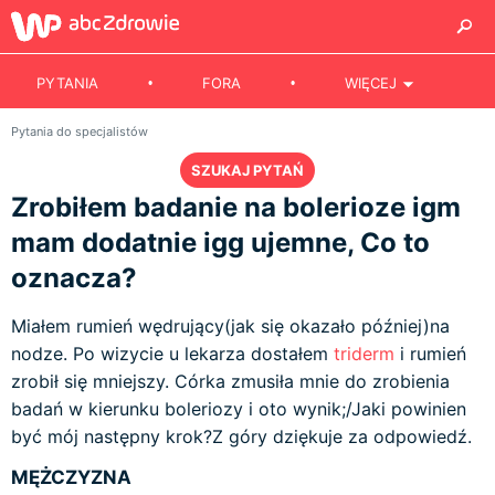
PYTANIA
FORA
WIĘCEJ
Pytania do specjalistów
SZUKAJ PYTAŃ
Zrobiłem badanie na bolerioze igm
mam dodatnie igg ujemne, Co to
oznacza?
Miałem rumień wędrujący(jak się okazało później)na
nodze. Po wizycie u lekarza dostałem
triderm
i rumień
zrobił się mniejszy. Córka zmusiła mnie do zrobienia
badań w kierunku boleriozy i oto wynik;/Jaki powinien
być mój następny krok?Z góry dziękuje za odpowiedź.
MĘŻCZYZNA