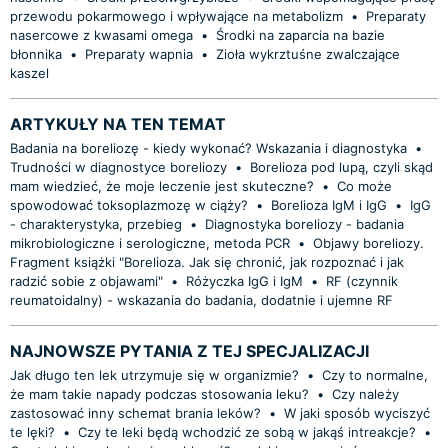
przewodu pokarmowego i wpływające na metabolizm
•
Preparaty
nasercowe z kwasami omega
•
Środki na zaparcia na bazie
błonnika
•
Preparaty wapnia
•
Zioła wykrztuśne zwalczające
kaszel
ARTYKUŁY NA TEN TEMAT
Badania na boreliozę - kiedy wykonać? Wskazania i diagnostyka
•
Trudności w diagnostyce boreliozy
•
Borelioza pod lupą, czyli skąd
mam wiedzieć, że moje leczenie jest skuteczne?
•
Co może
spowodować toksoplazmozę w ciąży?
•
Borelioza IgM i IgG
•
IgG
- charakterystyka, przebieg
•
Diagnostyka boreliozy - badania
mikrobiologiczne i serologiczne, metoda PCR
•
Objawy boreliozy.
Fragment książki "Borelioza. Jak się chronić, jak rozpoznać i jak
radzić sobie z objawami"
•
Różyczka IgG i IgM
•
RF (czynnik
reumatoidalny) - wskazania do badania, dodatnie i ujemne RF
NAJNOWSZE PYTANIA Z TEJ SPECJALIZACJI
Jak długo ten lek utrzymuje się w organizmie?
•
Czy to normalne,
że mam takie napady podczas stosowania leku?
•
Czy należy
zastosować inny schemat brania leków?
•
W jaki sposób wyciszyć
te lęki?
•
Czy te leki będą wchodzić ze sobą w jakąś intreakcje?
•