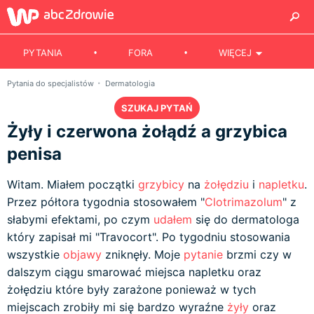
PYTANIA
FORA
WIĘCEJ
Pytania do specjalistów
Dermatologia
SZUKAJ PYTAŃ
Żyły i czerwona żołądź a grzybica
penisa
Witam. Miałem początki
grzybicy
na
żołędziu
i
napletku
.
Przez półtora tygodnia stosowałem "
Clotrimazolum
" z
słabymi efektami, po czym
udałem
się do dermatologa
który zapisał mi "Travocort". Po tygodniu stosowania
wszystkie
objawy
zniknęły. Moje
pytanie
brzmi czy w
dalszym ciągu smarować miejsca napletku oraz
żołędziu które były zarażone ponieważ w tych
miejscach zrobiły mi się bardzo wyraźne
żyły
oraz