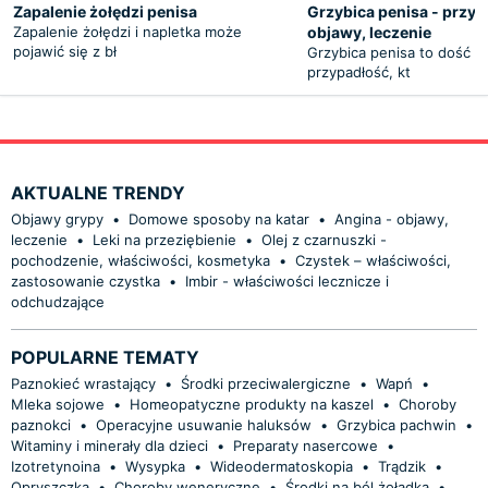
Zapalenie żołędzi penisa
Grzybica penisa - przyc
Zapalenie żołędzi i napletka może
objawy, leczenie
pojawić się z bł
Grzybica penisa to dość 
przypadłość, kt
AKTUALNE TRENDY
Objawy grypy
•
Domowe sposoby na katar
•
Angina - objawy,
leczenie
•
Leki na przeziębienie
•
Olej z czarnuszki -
pochodzenie, właściwości, kosmetyka
•
Czystek – właściwości,
zastosowanie czystka
•
Imbir - właściwości lecznicze i
odchudzające
POPULARNE TEMATY
Paznokieć wrastający
•
Środki przeciwalergiczne
•
Wapń
•
Mleka sojowe
•
Homeopatyczne produkty na kaszel
•
Choroby
paznokci
•
Operacyjne usuwanie haluksów
•
Grzybica pachwin
•
Witaminy i minerały dla dzieci
•
Preparaty nasercowe
•
Izotretynoina
•
Wysypka
•
Wideodermatoskopia
•
Trądzik
•
Opryszczka
•
Choroby weneryczne
•
Środki na ból żołądka
•