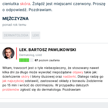
cieniutka
skóra
. Żołądź jest miejscami czerwony. Proszę
o odpowiedź. Pozdrawiam.
MĘŻCZYZNA
ponad rok temu
DERMATOLOGIA
LEKI
LEK. BARTOSZ PAWLIKOWSKI
Dermatolog
,
Łódź
67
poziom zaufania
Witam, travocort jest o tyle niebezpieczny, że stosowany nawet
kilka dni za długo może wywołać niepożądane
objawy
takie jak:
ścieńczenie
skóry
i błony śluzowej oraz
nadżerki
. Dlatego radzę go
jak najszybciej
odstawić, zastosować okłady z borasolu 2xdziennie
po 15 min i wrócić do clotrimazolu. W przypadku dalszych
problemów
zgłosić się do dermatologa. Pozdrawiam