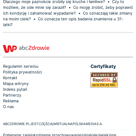
Dlaczego moje paznokcie zrobiły się kruche i łamliwe?
•
Czy to
możliwe, że ode mnie się zaraził?
•
Co mogę zrobić, żeby poprawić
ich kondycję i zahamować wypadanie?
•
Co oznaczają takie zmiany
na moim ciele?
•
Co oznacza ten opis badania znamienia u 31-
latki?
Certyfikaty
Regulamin serwisu
Polityka prywatności
Kontakt
Mapa witryny
Indeks pytań
Partnerzy
Reklama
O nas
ABCZDROWIE.PL JEST CZĘŚCIĄ WIRTUALNA POLSKA MEDIA S.A.
Pobieranie, zwielokrotnianie, przechowywanie lub jakiekolwiek inne