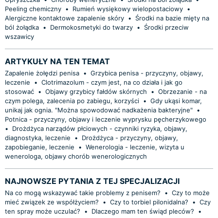
Peeling chemiczny
•
Rumień wysiękowy wielopostaciowy
•
Alergiczne kontaktowe zapalenie skóry
•
Środki na bazie mięty na
ból żołądka
•
Dermokosmetyki do twarzy
•
Środki przeciw
wszawicy
ARTYKUŁY NA TEN TEMAT
Zapalenie żołędzi penisa
•
Grzybica penisa - przyczyny, objawy,
leczenie
•
Clotrimazolum - czym jest, na co działa i jak go
stosować
•
Objawy grzybicy fałdów skórnych
•
Obrzezanie - na
czym polega, zalecenia po zabiegu, korzyści
•
Gdy ukąsi komar,
unikaj jak ognia. "Można spowodować nadkażenia bakteryjne"
•
Potnica - przyczyny, objawy i leczenie wyprysku pęcherzykowego
•
Drożdżyca narządów płciowych - czynniki ryzyka, objawy,
diagnostyka, leczenie
•
Drożdżyca - przyczyny, objawy,
zapobieganie, leczenie
•
Wenerologia - leczenie, wizyta u
wenerologa, objawy chorób wenerologicznych
NAJNOWSZE PYTANIA Z TEJ SPECJALIZACJI
Na co mogą wskazywać takie problemy z penisem?
•
Czy to może
mieć związek ze współżyciem?
•
Czy to torbiel pilonidalna?
•
Czy
ten spray może uczulać?
•
Dlaczego mam ten świąd pleców?
•