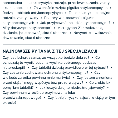
hormonalna - charakterystyka, rodzaje, przeciwwskazania, zalety,
skutki uboczne
•
Za wcześnie wzięta pigułka antykoncepcyjna
•
Rodzaje tabletek antykoncepcyjnych
•
Tabletki antykoncepcyjne -
rodzaje, zalety i wady
•
Przerwy w stosowaniu pigułek
antykoncepcyjnych
•
Jak przyjmować tabletki antykoncepcyjne?
•
Mity dotyczące antykoncepcji
•
Microgynon 21 - wskazania,
działanie, jak stosować, skutki uboczne
•
Novynette - wskazania,
dawkowanie, skutki uboczne
NAJNOWSZE PYTANIA Z TEJ SPECJALIZACJI
Czy jest jednak szansa, że wszystko będzie dobrze?
•
Co
oznaczają te wyniki badania wycinka pobranego podczas
histeroskopii?
•
Czy tabletki działają prawidłowo w tej sytuacji?
•
Czy zostanie zachowana ochrona antykoncepcyjna?
•
Czy
wielkość zarodka powinna mnie martwić?
•
Czy jestem chroniona
przed ciążą i mogę współżyć bez prezerwatywy?
•
Co zrobić jak
pomyliłam tabletki?
•
Jak leczyć dalej te niedrożne jajowody?
•
Czy powinnam wrócić do przyjmowania leku
przeciwzakrzepowego?
•
Czy istnieje ryzyko zajścia w ciążę w tym
okresie?