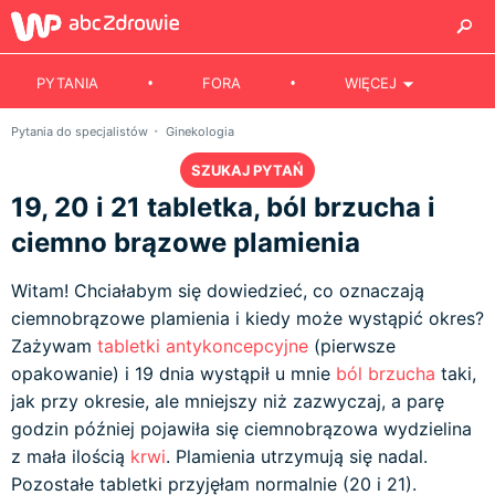
PYTANIA
FORA
WIĘCEJ
Pytania do specjalistów
Ginekologia
SZUKAJ PYTAŃ
19, 20 i 21 tabletka, ból brzucha i
ciemno brązowe plamienia
Witam! Chciałabym się dowiedzieć, co oznaczają
ciemnobrązowe plamienia i kiedy może wystąpić okres?
Zażywam
tabletki antykoncepcyjne
(pierwsze
opakowanie) i 19 dnia wystąpił u mnie
ból brzucha
taki,
jak przy okresie, ale mniejszy niż zazwyczaj, a parę
godzin później pojawiła się ciemnobrązowa wydzielina
z mała ilością
krwi
. Plamienia utrzymują się nadal.
Pozostałe tabletki przyjęłam normalnie (20 i 21).