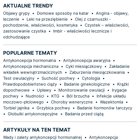
AKTUALNE TRENDY
Objawy grypy
•
Domowe sposoby na katar
•
Angina - objawy,
leczenie
•
Leki na przeziębienie
•
Olej z czarnuszki -
pochodzenie, właściwości, kosmetyka
•
Czystek – właściwości,
zastosowanie czystka
•
Imbir - właściwości lecznicze i
odchudzające
POPULARNE TEMATY
Antykoncepcja hormonalna
•
Antykoncepcja awaryjna
•
Antykoncepcja mechaniczna
•
Cykl miesiączkowy
•
Zakładanie
wkładek wewnątrzmacicznych
•
Zaburzenia miesiączkowania
•
Test owulacyjny
•
Suchość pochwy
•
Cytologia
•
Prawdopodobieństwo ciąży
•
Badanie ginekologiczne
•
Krążki
dopochwowe
•
Upławy
•
Monitorowanie owulacji
•
Irygacje
pochwy
•
Nudności
•
KTG
•
Ból brzucha
•
Infekcje układu
moczowo-płciowego
•
Choroby weneryczne
•
Wazektomia
•
Torbiel jajnika
•
Grzybica pochwy
•
Badanie hormonów tarczycy
•
Globulki antykoncepcyjne
•
Badania przed ciążą
ARTYKUŁY NA TEN TEMAT
Wady i zalety antykoncepcji hormonalnej
•
Antykoncepcja