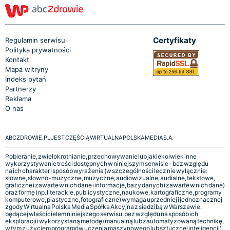
Certyfikaty
Regulamin serwisu
Polityka prywatności
Kontakt
Mapa witryny
Indeks pytań
Partnerzy
Reklama
O nas
ABCZDROWIE.PL JEST CZĘŚCIĄ WIRTUALNA POLSKA MEDIA S.A.
Pobieranie, zwielokrotnianie, przechowywanie lub jakiekolwiek inne
wykorzystywanie treści dostępnych w niniejszym serwisie - bez względu
na ich charakter i sposób wyrażenia (w szczególności lecz nie wyłącznie:
słowne, słowno-muzyczne, muzyczne, audiowizualne, audialne, tekstowe,
graficzne i zawarte w nich dane i informacje, bazy danych i zawarte w nich dane)
oraz formę (np. literackie, publicystyczne, naukowe, kartograficzne, programy
komputerowe, plastyczne, fotograficzne) wymaga uprzedniej i jednoznacznej
zgody Wirtualna Polska Media Spółka Akcyjna z siedzibą w Warszawie,
będącej właścicielem niniejszego serwisu, bez względu na sposób ich
eksploracji i wykorzystaną metodę (manualną lub zautomatyzowaną technikę,
w tym z użyciem programów uczenia maszynowego lub sztucznej inteligencji).