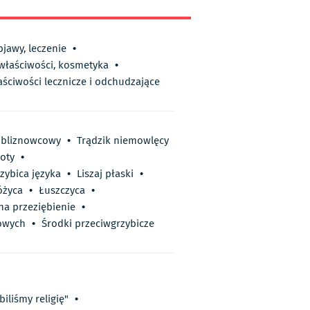
bjawy, leczenie
•
 właściwości, kosmetyka
•
aściwości lecznicze i odchudzające
 bliznowcowy
•
Trądzik niemowlęcy
ioty
•
zybica języka
•
Liszaj płaski
•
óżyca
•
Łuszczyca
•
 na przeziębienie
•
owych
•
Środki przeciwgrzybicze
iliśmy religię"
•