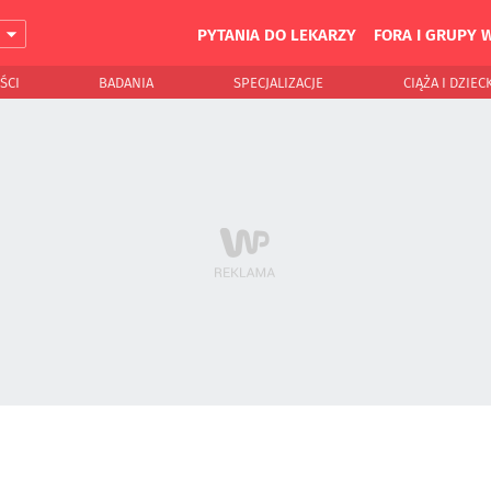
PYTANIA DO LEKARZY
FORA I GRUPY 
J
ŚCI
BADANIA
SPECJALIZACJE
CIĄŻA I DZIEC