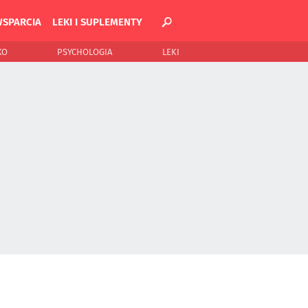
WSPARCIA
LEKI I SUPLEMENTY
KO
PSYCHOLOGIA
LEKI