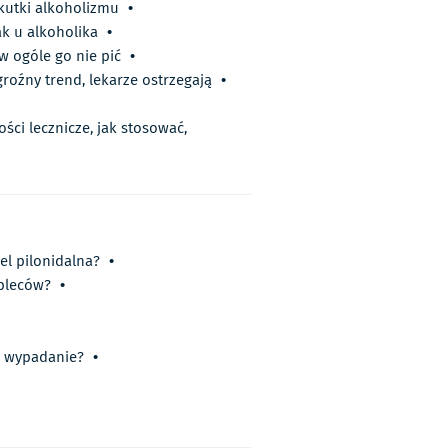
kutki alkoholizmu
•
ak u alkoholika
•
w ogóle go nie pić
•
oźny trend, lekarze ostrzegają
•
ści lecznicze, jak stosować,
iel pilonidalna?
•
pleców?
•
ć wypadanie?
•