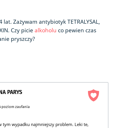
4 lat. Zażywam antybiotyk TETRALYSAL,
IN. Czy picie
alkoholu
co pewien czas
ie pryszczy?
NA PARYS
6
poziom zaufania
w tym wypadku najmniejszy problem. Leki te,