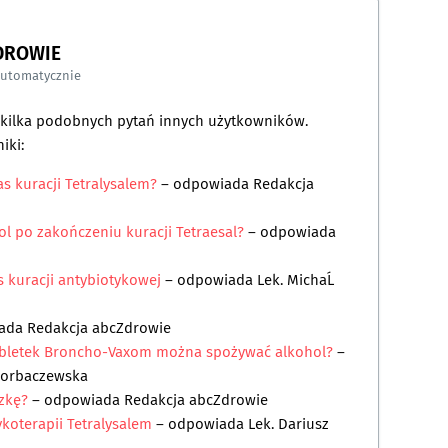
DROWIE
automatycznie
a kilka podobnych pytań innych użytkowników.
iki:
s kuracji Tetralysalem?
– odpowiada
Redakcja
l po zakończeniu kuracji Tetraesal?
– odpowiada
 kuracji antybiotykowej
– odpowiada
Lek. MichaĹ
iada
Redakcja abcZdrowie
abletek Broncho-Vaxom można spożywać alkohol?
–
Horbaczewska
zkę?
– odpowiada
Redakcja abcZdrowie
ykoterapii Tetralysalem
– odpowiada
Lek. Dariusz