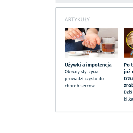
ARTYKUŁY
Używki a impotencja
Po t
już
Obecny styl życia
trzu
prowadzi często do
zrob
chorób sercow
Dziś 
kilk