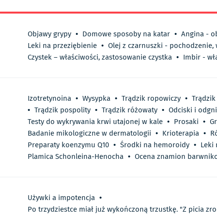
Objawy grypy
•
Domowe sposoby na katar
•
Angina - o
Leki na przeziębienie
•
Olej z czarnuszki - pochodzenie,
Czystek – właściwości, zastosowanie czystka
•
Imbir - wł
Izotretynoina
•
Wysypka
•
Trądzik ropowiczy
•
Trądzik
•
Trądzik pospolity
•
Trądzik różowaty
•
Odciski i odgn
Testy do wykrywania krwi utajonej w kale
•
Prosaki
•
Gr
Badanie mikologiczne w dermatologii
•
Krioterapia
•
R
Preparaty koenzymu Q10
•
Środki na hemoroidy
•
Leki
Plamica Schonleina-Henocha
•
Ocena znamion barwnik
Używki a impotencja
•
Po trzydziestce miał już wykończoną trzustkę. "Z picia zrob