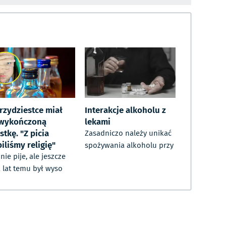
rzydziestce miał
Interakcje alkoholu z
 wykończoną
lekami
stkę. "Z picia
Zasadniczo należy unikać
iliśmy religię"
spożywania alkoholu przy
nie pije, ale jeszcze
a lat temu był wyso