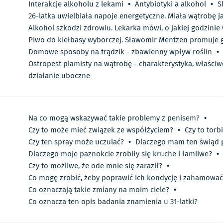
Interakcje alkoholu z lekami
•
Antybiotyki a alkohol
•
S
26-latka uwielbiała napoje energetyczne. Miała wątrobę j
Alkohol szkodzi zdrowiu. Lekarka mówi, o jakiej godzinie 
Piwo do kiełbasy wyborczej. Sławomir Mentzen promuje gr
Domowe sposoby na trądzik - zbawienny wpływ roślin
•
Ostropest plamisty na wątrobę - charakterystyka, właściwo
działanie uboczne
Na co mogą wskazywać takie problemy z penisem?
•
Czy to może mieć związek ze współżyciem?
•
Czy to torb
Czy ten spray może uczulać?
•
Dlaczego mam ten świąd 
Dlaczego moje paznokcie zrobiły się kruche i łamliwe?
•
Czy to możliwe, że ode mnie się zaraził?
•
Co mogę zrobić, żeby poprawić ich kondycję i zahamowa
Co oznaczają takie zmiany na moim ciele?
•
Co oznacza ten opis badania znamienia u 31-latki?