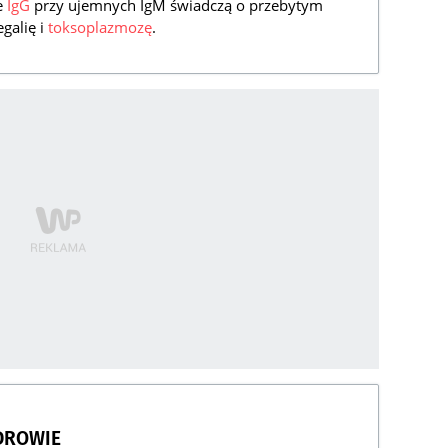
e
IgG
przy ujemnych IgM świadczą o przebytym
galię i
toksoplazmozę
.
DROWIE