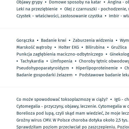
Objawy grypy
•
Domowe sposoby na katar
•
Angina - o
Leki na przeziębienie
•
Olej z czarnuszki - pochodzenie,
Czystek – właściwości, zastosowanie czystka
•
Imbir - wł
Gorączka
•
Badanie krwi
•
Zaburzenia widzenia
•
Wym
Marskość wątroby
•
Holter EKG
•
Bilirubina
•
Gruźlica
Punkcja zagłębienia maciczno-odbytniczego
•
Ginekolog
•
Tachykardia
•
Limfopenia
•
Choroby tętnic obwodow
Pseudohypoparatyroidyzm
•
Hiperlipoproteinemie
•
Ch
Badanie gospodarki żelazem
•
Podstawowe badanie leka
Co może spowodować toksoplazmozę w ciąży?
•
IgG - c
Cytomegalia - przyczyny, objawy, leczenie. Cytomegalia w 
Borelioza pod lupą, czyli skąd mam wiedzieć, że moje lecz
Groźny wirus CMV. W Polsce choroba dotyka około 2,5 ty
Sprawdziłam poziom przeciwciał po zaszczepieniu. Pozio