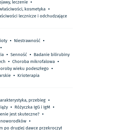
bjawy, leczenie
•
 właściwości, kosmetyka
•
aściwości lecznicze i odchudzające
ioty
•
Niestrawność
•
•
ia
•
Senność
•
Badanie bilirubiny
ych
•
Choroba mikrofalowa
•
oroby wieku podeszłego
•
rskie
•
Krioterapia
harakterystyka, przebieg
•
ciąży
•
Różyczka IgG i IgM
•
enie jest skuteczne?
•
s. noworodków
•
m po drugiej dawce przekroczył