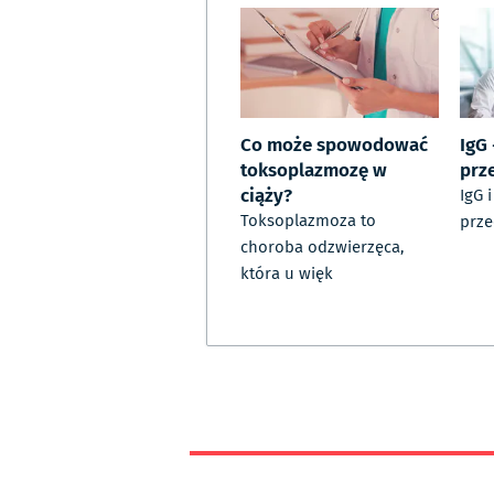
Co może spowodować
IgG 
toksoplazmozę w
prz
ciąży?
IgG 
Toksoplazmoza to
prze
choroba odzwierzęca,
która u więk