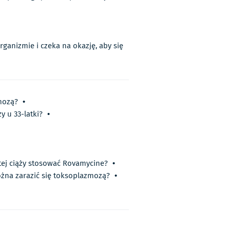
ganizmie i czeka na okazję, aby się
mozą?
•
 u 33-latki?
•
tej ciąży stosować Rovamycine?
•
żna zarazić się toksoplazmozą?
•