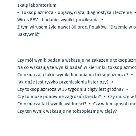
skalę laboratorium
•
Toksoplazmoza - objawy, ciąża, diagnostyka i leczenie
•
Wirus EBV - badanie, wyniki, powikłania
•
Z tym wirusem żyje nawet 80 proc. Polaków. "Drzemie w or
uaktywnić"
Czy mój wynik badania wskazuje na zakażenie toksoplaz
Na co wskazują te wyniki badań w kierunku toksoplazmozy
Co oznaczają takie wyniki badania na toksoplazmozę?
•
Jak duże jest ryzyko przeniesienia listeriozy?
•
Czy toksoplazmoza w 36 tygodniu ciąży jest groźna?
•
Czy to może ponownie zagrozić dziecku?
•
Czy muszę w 
Co oznacza taki wynik awidności?
•
Czy w ten sposób mo
Czy ten wynik wskazuje na toksoplazmę w ciąży?