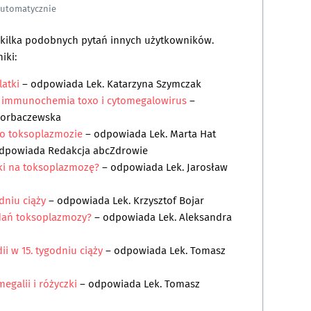
automatycznie
a kilka podobnych pytań innych użytkowników.
iki:
atki
– odpowiada
Lek. Katarzyna Szymczak
a immunochemia toxo i cytomegalowirus
–
Horbaczewska
ko toksoplazmozie
– odpowiada
Lek. Marta Hat
dpowiada
Redakcja abcZdrowie
ki na toksoplazmozę?
– odpowiada
Lek. Jarosław
dniu ciąży
– odpowiada
Lek. Krzysztof Bojar
adań toksoplazmozy?
– odpowiada
Lek. Aleksandra
 w 15. tygodniu ciąży
– odpowiada
Lek. Tomasz
egalii i różyczki
– odpowiada
Lek. Tomasz