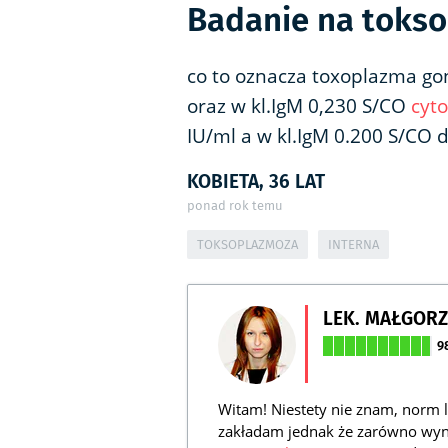
Badanie na tokso
co to oznacza toxoplazma gon
oraz w kl.IgM 0,230 S/CO
cyt
IU/ml a w kl.IgM 0.200 S/CO 
KOBIETA, 36 LAT
ponad rok temu
TOKSOPLAZMOZA
INTERNA
LEK. MAŁGOR
9
Witam! Niestety nie znam, norm 
zakładam jednak że zarówno wynik