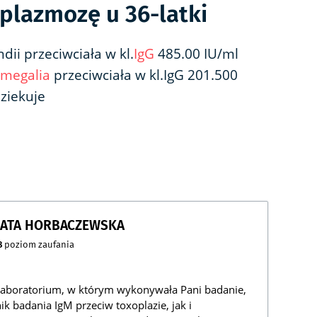
plazmozę u 36-latki
dii przeciwciała w kl.
IgG
485.00 IU/ml
omegalia
przeciwciała w kl.IgG 201.500
dziekuje
ZATA HORBACZEWSKA
8
poziom zaufania
laboratorium, w którym wykonywała Pani badanie,
 badania IgM przeciw toxoplazie, jak i