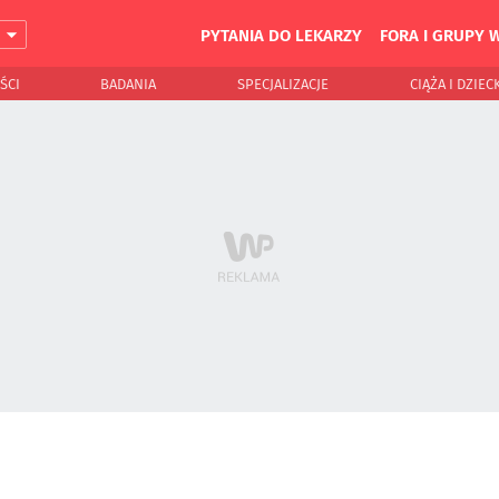
PYTANIA DO LEKARZY
FORA I GRUPY 
J
ŚCI
BADANIA
SPECJALIZACJE
CIĄŻA I DZIEC