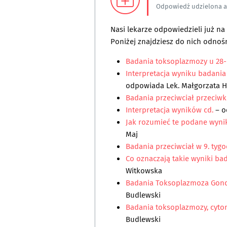
Odpowiedź udzielona 
Nasi lekarze odpowiedzieli już n
Poniżej znajdziesz do nich odnośn
Badania toksoplazmozy u 28-l
Interpretacja wyniku badani
odpowiada
Lek. Małgorzata 
Badania przeciwciał przeciw
Interpretacja wyników cd.
– o
Jak rozumieć te podane wyni
Maj
Badania przeciwciał w 9. tygo
Co oznaczają takie wyniki b
Witkowska
Badania Toksoplazmoza Gondii
Budlewski
Badania toksoplazmozy, cytom
Budlewski