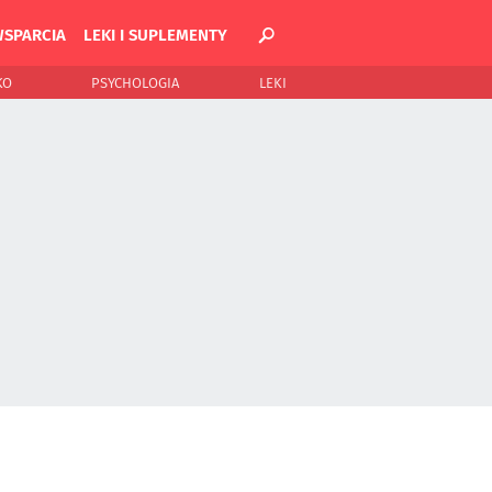
WSPARCIA
LEKI I SUPLEMENTY
KO
PSYCHOLOGIA
LEKI