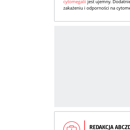
cytomegalii
jest ujemny. Dodatni
zakażeniu i odporności na cytome
REDAKCJA ABCZ