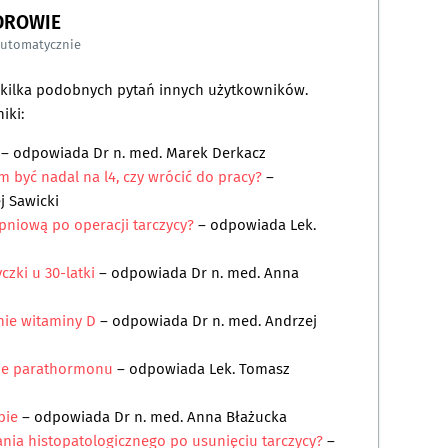
DROWIE
automatycznie
a kilka podobnych pytań innych użytkowników.
iki:
– odpowiada
Dr n. med. Marek Derkacz
 być nadal na l4, czy wrócić do pracy?
–
j Sawicki
niową po operacji tarczycy?
– odpowiada
Lek.
zki u 30-latki
– odpowiada
Dr n. med. Anna
nie witaminy D
– odpowiada
Dr n. med. Andrzej
nie parathormonu
– odpowiada
Lek. Tomasz
óbie
– odpowiada
Dr n. med. Anna Błażucka
nia histopatologicznego po usunięciu tarczycy?
–