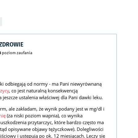
CZDROWIE
8
poziom zaufania
iki odbiegają od normy - ma Pani niewyrównaną
zycy
, co jest naturalną konsekwencją
jeszcze ustalenia właściwej dla Pani dawki leku.
rm, ale zakładam, że wynik podany jest w mg/dl i
mię
(za niski poziom wapnia), co wynika
szkodzenia przytarczyc, które bardzo często ma
(stąd opisywane objawy tężyczkowe). Dolegliwości
ejściowy i ustępują po ok. 12 miesiącach. Leczy się