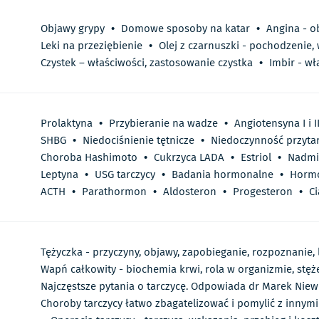
Objawy grypy
•
Domowe sposoby na katar
•
Angina - o
Leki na przeziębienie
•
Olej z czarnuszki - pochodzenie,
Czystek – właściwości, zastosowanie czystka
•
Imbir - wł
Prolaktyna
•
Przybieranie na wadze
•
Angiotensyna I i I
SHBG
•
Niedociśnienie tętnicze
•
Niedoczynność przyta
Choroba Hashimoto
•
Cukrzyca LADA
•
Estriol
•
Nadmi
Leptyna
•
USG tarczycy
•
Badania hormonalne
•
Hormo
ACTH
•
Parathormon
•
Aldosteron
•
Progesteron
•
C
Tężyczka - przyczyny, objawy, zapobieganie, rozpoznanie, 
Wapń całkowity - biochemia krwi, rola w organizmie, stęż
Najczęstsze pytania o tarczycę. Odpowiada dr Marek Niew
Choroby tarczycy łatwo zbagatelizować i pomylić z innymi