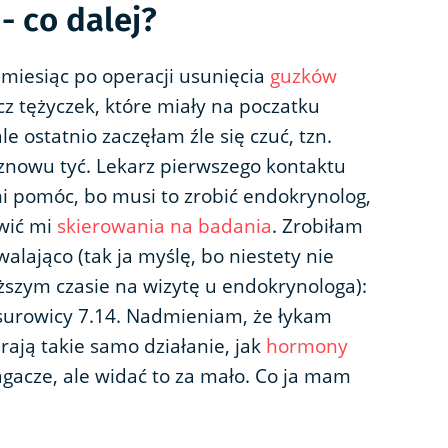
- co dalej?
miesiąc po operacji usunięcia
guzków
cz tężyczek, które miały na poczatku
le ostatnio zaczęłam źle się czuć, tzn.
 znowu tyć. Lekarz pierwszego kontaktu
i pomóc, bo musi to zrobić endokrynolog,
wić mi
skierowania na badania
. Zrobiłam
walająco (tak ja myślę, bo niestety nie
szym czasie na wizytę u endokrynologa):
surowicy 7.14. Nadmieniam, że łykam
rają takie samo działanie, jak
hormony
agacze, ale widać to za mało. Co ja mam