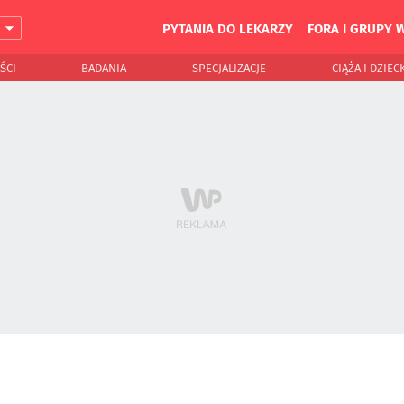
PYTANIA DO LEKARZY
FORA I GRUPY 
J
ŚCI
BADANIA
SPECJALIZACJE
CIĄŻA I DZIEC