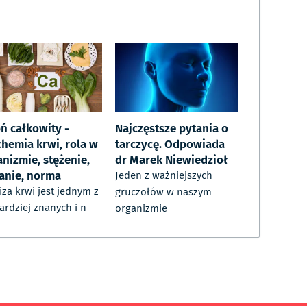
ń całkowity -
Najczęstsze pytania o
chemia krwi, rola w
tarczycę. Odpowiada
nizmie, stężenie,
dr Marek Niewiedzioł
anie, norma
Jeden z ważniejszych
iza krwi jest jednym z
gruczołów w naszym
ardziej znanych i n
organizmie