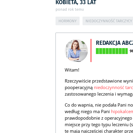
KOBIETA, 33 LAT
ponad rok temu
HORMONY
NIEDOCZYNNOŚĆ TARCZYCY
REDAKCJA AB
9
Witam!
Rzeczywiście przedstawione wyn
pooperacyjną
niedoczynność tarc
zastosowanego leczenia i wymaga 
Co do wapnia, nie podała Pani no
według niego ma Pani
hipokalce
prawdopodobnie z operacyjnego u
miejsce przy tego typu leczeniu 
te mają najczęściej charakter prz