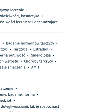
bjawy, leczenie
•
 właściwości, kosmetyka
•
aściwości lecznicze i odchudzające
I
•
Badanie hormonów tarczycy
•
rczyc
•
Tarczyca
•
Estradiol
•
erna potliwość
•
Ginekologia
•
n wzrostu
•
Choroby tarczycy
•
iągłe zmęczenie
•
AMH
leczenie
•
enie, badanie, norma
•
iedzioł
•
 dolegliwościami. Jak je rozpoznać?