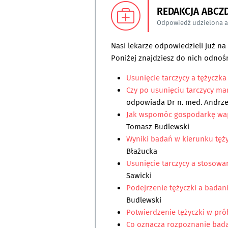
REDAKCJA ABCZ
Odpowiedź udzielona 
Nasi lekarze odpowiedzieli już n
Poniżej znajdziesz do nich odnośn
Usunięcie tarczycy a tężyczka
Czy po usunięciu tarczycy mam
odpowiada
Dr n. med. Andrze
Jak wspomóc gospodarkę wap
Tomasz Budlewski
Wyniki badań w kierunku tężyc
Błażucka
Usunięcie tarczycy a stosowa
Sawicki
Podejrzenie tężyczki a bada
Budlewski
Potwierdzenie tężyczki w pr
Co oznacza rozpoznanie bada