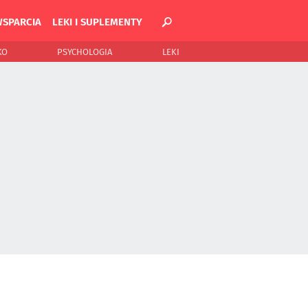
WSPARCIA
LEKI I SUPLEMENTY
KO
PSYCHOLOGIA
LEKI