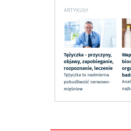
ARTYKUŁY
Tężyczka - przyczyny,
Wap
objawy, zapobieganie,
bio
rozpoznanie, leczenie
orga
bad
Tężyczka to nadmierna
Anal
pobudliwość nerwowo-
najb
mięśniow