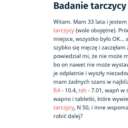
Badanie tarczycy 
Witam. Mam 33 lata i jestem 
tarczycy
(wole obojętne). Pró
miejsce, wszystko było OK... a
szybko się męczę i zaczęłam
powiedział mi, że nie może m
bo on nawet nie może wysta
je odpłatnie i wyszły niezado
mam żadnych szans w najbliż
ft4
- 10.4,
tsh
- 7.01, wapń w 
wapno i tabletki, które wywie
tarczycy
, N 50, i inne wspom
robić dalej?