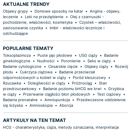
AKTUALNE TRENDY
Objawy grypy
•
Domowe sposoby na katar
•
Angina - objawy,
leczenie
•
Leki na przeziębienie
•
Olej z czarnuszki -
pochodzenie, właściwości, kosmetyka
•
Czystek – właściwości,
zastosowanie czystka
•
Imbir - właściwości lecznicze i
odchudzające
POPULARNE TEMATY
Toksoplazmoza
•
Puste jajo płodowe
•
USG ciąży
•
Badanie
ginekologiczne
•
Nudności
•
Poronienie
•
Seks w ciąży
•
Badanie cytologiczne
•
Cesarskie cięcie
•
Objawy ciąży
•
Rozwój
płodu
•
Cukrzyca ciążowa
•
Badanie przeciwciał
odpornościowych u kobiet w ciąży
•
Poród kleszczowy
•
Rzucawka
•
Dolegliwości w ciąży
•
Próżnociąg
•
Stan
przedrzucawkowy
•
Badanie poziomu bHCG we krwi
•
Grzybica
w ciąży
•
Przerwanie ciągłości błon płodowych
•
Test ciążowy
•
Badania prenatalne
•
Amniopunkcja
•
Przedwczesne oddzielenie
się łożyska
•
Amnioskopia
•
Aborcja
ARTYKUŁY NA TEN TEMAT
HCG - charakterystyka, ciąża, metody oznaczania, interpretacja