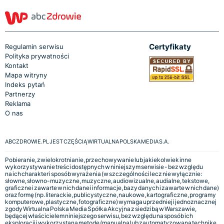
Certyfikaty
Regulamin serwisu
Polityka prywatności
Kontakt
Mapa witryny
Indeks pytań
Partnerzy
Reklama
O nas
ABCZDROWIE.PL JEST CZĘŚCIĄ WIRTUALNA POLSKA MEDIA S.A.
Pobieranie, zwielokrotnianie, przechowywanie lub jakiekolwiek inne
wykorzystywanie treści dostępnych w niniejszym serwisie - bez względu
na ich charakter i sposób wyrażenia (w szczególności lecz nie wyłącznie:
słowne, słowno-muzyczne, muzyczne, audiowizualne, audialne, tekstowe,
graficzne i zawarte w nich dane i informacje, bazy danych i zawarte w nich dane)
oraz formę (np. literackie, publicystyczne, naukowe, kartograficzne, programy
komputerowe, plastyczne, fotograficzne) wymaga uprzedniej i jednoznacznej
zgody Wirtualna Polska Media Spółka Akcyjna z siedzibą w Warszawie,
będącej właścicielem niniejszego serwisu, bez względu na sposób ich
eksploracji i wykorzystaną metodę (manualną lub zautomatyzowaną technikę,