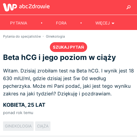
PYTANIA
FORA
WIĘCEJ
Pytania do specjalistów
Ginekologia
SZUKAJ PYTAŃ
Beta hCG i jego poziom w ciąży
Witam. Dzisiaj zrobiłam test na Beta hCG. I wynik jest 18
630 mlU/ml, gdzie dzisiaj jest 5w 0d według
pęcherzyka. Może mi Pani podać, jaki jest tego wyniku
zakres na jaki tydzień? Dziękuję i pozdrawiam.
KOBIETA, 25 LAT
ponad rok temu
GINEKOLOGIA
CIĄŻA