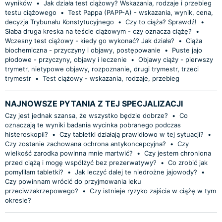
wyników
•
Jak działa test ciążowy? Wskazania, rodzaje i przebieg
testu ciążowego
•
Test Pappa (PAPP-A) - wskazania, wynik, cena,
decyzja Trybunału Konstytucyjnego
•
Czy to ciąża? Sprawdź!
•
Słaba druga kreska na teście ciążowym - czy oznacza ciążę?
•
Wczesny test ciążowy - kiedy go wykonać? Jak działa?
•
Ciąża
biochemiczna - przyczyny i objawy, postępowanie
•
Puste jajo
płodowe - przyczyny, objawy i leczenie
•
Objawy ciąży - pierwszy
trymetr, nietypowe objawy, rozpoznanie, drugi trymestr, trzeci
trymestr
•
Test ciążowy - wskazania, rodzaje, przebieg
NAJNOWSZE PYTANIA Z TEJ SPECJALIZACJI
Czy jest jednak szansa, że wszystko będzie dobrze?
•
Co
oznaczają te wyniki badania wycinka pobranego podczas
histeroskopii?
•
Czy tabletki działają prawidłowo w tej sytuacji?
•
Czy zostanie zachowana ochrona antykoncepcyjna?
•
Czy
wielkość zarodka powinna mnie martwić?
•
Czy jestem chroniona
przed ciążą i mogę współżyć bez prezerwatywy?
•
Co zrobić jak
pomyliłam tabletki?
•
Jak leczyć dalej te niedrożne jajowody?
•
Czy powinnam wrócić do przyjmowania leku
przeciwzakrzepowego?
•
Czy istnieje ryzyko zajścia w ciążę w tym
okresie?