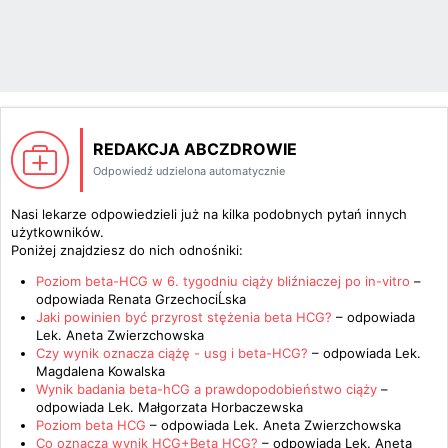
REDAKCJA ABCZDROWIE
Odpowiedź udzielona automatycznie
Nasi lekarze odpowiedzieli już na kilka podobnych pytań innych
użytkowników.
Poniżej znajdziesz do nich odnośniki:
Poziom beta-HCG w 6. tygodniu ciąży bliźniaczej po in-vitro
–
odpowiada
Renata GrzechociĹska
Jaki powinien być przyrost stężenia beta HCG?
– odpowiada
Lek. Aneta Zwierzchowska
Czy wynik oznacza ciążę - usg i beta-HCG?
– odpowiada
Lek.
Magdalena Kowalska
Wynik badania beta-hCG a prawdopodobieństwo ciąży
–
odpowiada
Lek. Małgorzata Horbaczewska
Poziom beta HCG
– odpowiada
Lek. Aneta Zwierzchowska
Co oznacza wynik HCG+Beta HCG?
– odpowiada
Lek. Aneta