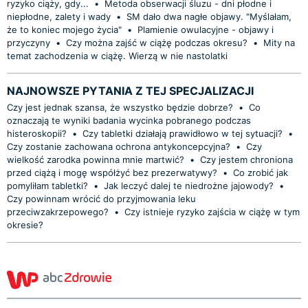
ryzyko ciąży, gdy...
•
Metoda obserwacji śluzu - dni płodne i
niepłodne, zalety i wady
•
SM dało dwa nagłe objawy. "Myślałam,
że to koniec mojego życia"
•
Plamienie owulacyjne - objawy i
przyczyny
•
Czy można zajść w ciążę podczas okresu?
•
Mity na
temat zachodzenia w ciążę. Wierzą w nie nastolatki
NAJNOWSZE PYTANIA Z TEJ SPECJALIZACJI
Czy jest jednak szansa, że wszystko będzie dobrze?
•
Co
oznaczają te wyniki badania wycinka pobranego podczas
histeroskopii?
•
Czy tabletki działają prawidłowo w tej sytuacji?
•
Czy zostanie zachowana ochrona antykoncepcyjna?
•
Czy
wielkość zarodka powinna mnie martwić?
•
Czy jestem chroniona
przed ciążą i mogę współżyć bez prezerwatywy?
•
Co zrobić jak
pomyliłam tabletki?
•
Jak leczyć dalej te niedrożne jajowody?
•
Czy powinnam wrócić do przyjmowania leku
przeciwzakrzepowego?
•
Czy istnieje ryzyko zajścia w ciążę w tym
okresie?