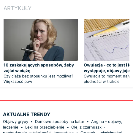
ARTYKUŁY
10 zaskakujących sposobów, żeby
Owulacja - co to jest i k
zajść w ciążę
występuje, objawy jaje
Czy ciąża bez stosunku jest możliwa?
Owulacja to moment najwi
Większość pow
płodności w trakcie
AKTUALNE TRENDY
Objawy grypy
•
Domowe sposoby na katar
•
Angina - objawy,
leczenie
•
Leki na przeziębienie
•
Olej z czarnuszki -
pochodzenie, właściwości, kosmetyka
•
Czystek – właściwości,