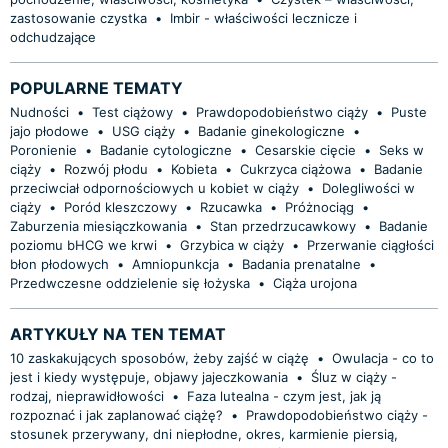
zastosowanie czystka
•
Imbir - właściwości lecznicze i
odchudzające
POPULARNE TEMATY
Nudności
•
Test ciążowy
•
Prawdopodobieństwo ciąży
•
Puste
jajo płodowe
•
USG ciąży
•
Badanie ginekologiczne
•
Poronienie
•
Badanie cytologiczne
•
Cesarskie cięcie
•
Seks w
ciąży
•
Rozwój płodu
•
Kobieta
•
Cukrzyca ciążowa
•
Badanie
przeciwciał odpornościowych u kobiet w ciąży
•
Dolegliwości w
ciąży
•
Poród kleszczowy
•
Rzucawka
•
Próżnociąg
•
Zaburzenia miesiączkowania
•
Stan przedrzucawkowy
•
Badanie
poziomu bHCG we krwi
•
Grzybica w ciąży
•
Przerwanie ciągłości
błon płodowych
•
Amniopunkcja
•
Badania prenatalne
•
Przedwczesne oddzielenie się łożyska
•
Ciąża urojona
ARTYKUŁY NA TEN TEMAT
10 zaskakujących sposobów, żeby zajść w ciążę
•
Owulacja - co to
jest i kiedy występuje, objawy jajeczkowania
•
Śluz w ciąży -
rodzaj, nieprawidłowości
•
Faza lutealna - czym jest, jak ją
rozpoznać i jak zaplanować ciążę?
•
Prawdopodobieństwo ciąży -
stosunek przerywany, dni niepłodne, okres, karmienie piersią,