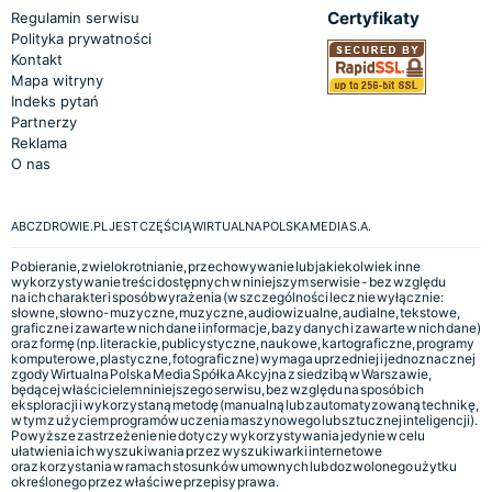
Certyfikaty
Regulamin serwisu
Polityka prywatności
Kontakt
Mapa witryny
Indeks pytań
Partnerzy
Reklama
O nas
ABCZDROWIE.PL JEST CZĘŚCIĄ WIRTUALNA POLSKA MEDIA S.A.
Pobieranie, zwielokrotnianie, przechowywanie lub jakiekolwiek inne
wykorzystywanie treści dostępnych w niniejszym serwisie - bez względu
na ich charakter i sposób wyrażenia (w szczególności lecz nie wyłącznie:
słowne, słowno-muzyczne, muzyczne, audiowizualne, audialne, tekstowe,
graficzne i zawarte w nich dane i informacje, bazy danych i zawarte w nich dane)
oraz formę (np. literackie, publicystyczne, naukowe, kartograficzne, programy
komputerowe, plastyczne, fotograficzne) wymaga uprzedniej i jednoznacznej
zgody Wirtualna Polska Media Spółka Akcyjna z siedzibą w Warszawie,
będącej właścicielem niniejszego serwisu, bez względu na sposób ich
eksploracji i wykorzystaną metodę (manualną lub zautomatyzowaną technikę,
w tym z użyciem programów uczenia maszynowego lub sztucznej inteligencji).
Powyższe zastrzeżenie nie dotyczy wykorzystywania jedynie w celu
ułatwienia ich wyszukiwania przez wyszukiwarki internetowe
oraz korzystania w ramach stosunków umownych lub dozwolonego użytku
określonego przez właściwe przepisy prawa.