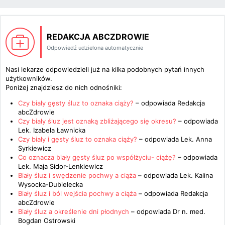
REDAKCJA ABCZDROWIE
Odpowiedź udzielona automatycznie
Nasi lekarze odpowiedzieli już na kilka podobnych pytań innych
użytkowników.
Poniżej znajdziesz do nich odnośniki:
Czy biały gęsty śluz to oznaka ciąży?
– odpowiada
Redakcja
abcZdrowie
Czy biały śluz jest oznaką zbliżającego się okresu?
– odpowiada
Lek. Izabela Ławnicka
Czy biały i gęsty śluz to oznaka ciąży?
– odpowiada
Lek. Anna
Syrkiewicz
Co oznacza biały gęsty śluz po współżyciu- ciążę?
– odpowiada
Lek. Maja Sidor-Lenkiewicz
Biały śluz i swędzenie pochwy a ciąża
– odpowiada
Lek. Kalina
Wysocka-Dubielecka
Biały śluz i ból wejścia pochwy a ciąża
– odpowiada
Redakcja
abcZdrowie
Biały śluz a określenie dni płodnych
– odpowiada
Dr n. med.
Bogdan Ostrowski