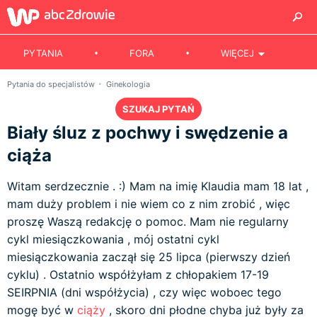
PYTANIA
FORA
WIĘCEJ
Pytania do specjalistów
Ginekologia
SZUKAJ PYTAŃ
Biały śluz z pochwy i swędzenie a
ciąża
Witam serdzecznie . :) Mam na imię Klaudia mam 18 lat ,
mam duży problem i nie wiem co z nim zrobić , więc
proszę Waszą redakcję o pomoc. Mam nie regularny
cykl miesiączkowania , mój ostatni cykl
miesiączkowania zaczął się 25 lipca (pierwszy dzień
cyklu) . Ostatnio współżyłam z chłopakiem 17-19
SEIRPNIA (dni współżycia) , czy więc woboec tego
mogę być w
ciąży
, skoro dni płodne chyba już były za