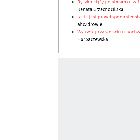
Ryzyko ciąży po stosunku w 1
Renata GrzechociĹska
Jakie jest prawdopodobieństw
abcZdrowie
Wytrysk przy wejściu u pochw
Horbaczewska