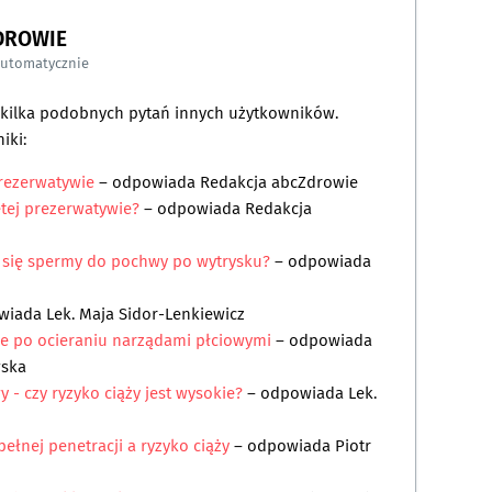
DROWIE
automatycznie
a kilka podobnych pytań innych użytkowników.
iki:
prezerwatywie
– odpowiada
Redakcja abcZdrowie
ętej prezerwatywie?
– odpowiada
Redakcja
a się spermy do pochwy po wytrysku?
– odpowiada
wiada
Lek. Maja Sidor-Lenkiewicz
ale po ocieraniu narządami płciowymi
– odpowiada
wska
 - czy ryzyko ciąży jest wysokie?
– odpowiada
Lek.
ełnej penetracji a ryzyko ciąży
– odpowiada
Piotr