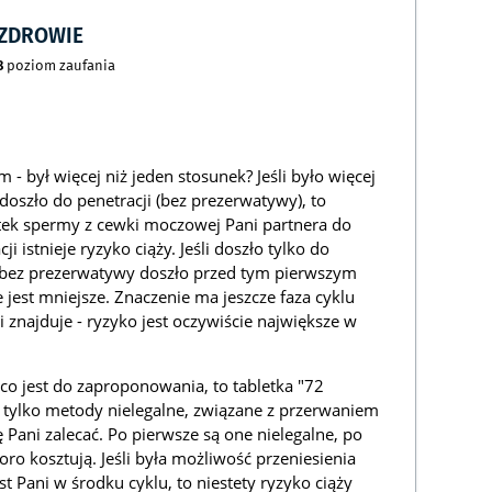
CZDROWIE
8
poziom zaufania
- był więcej niż jeden stosunek? Jeśli było więcej
doszło do penetracji (bez prezerwatywy), to
sztek spermy z cewki moczowej Pani partnera do
i istnieje ryzyko ciąży. Jeśli doszło tylko do
i bez prezerwatywy doszło przed tym pierwszym
e jest mniejsze. Znaczenie ma jeszcze faza cyklu
 znajduje - ryzyko jest oczywiście największe w
, co jest do zaproponowania, to tabletka "72
 tylko metody nielegalne, związane z przerwaniem
ę Pani zalecać. Po pierwsze są one nielegalne, po
ro kosztują. Jeśli była możliwość przeniesienia
t Pani w środku cyklu, to niestety ryzyko ciąży