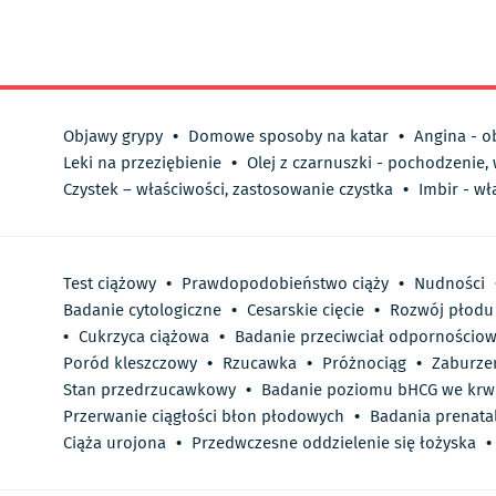
Objawy grypy
•
Domowe sposoby na katar
•
Angina - o
Leki na przeziębienie
•
Olej z czarnuszki - pochodzenie,
Czystek – właściwości, zastosowanie czystka
•
Imbir - wł
Test ciążowy
•
Prawdopodobieństwo ciąży
•
Nudności
Badanie cytologiczne
•
Cesarskie cięcie
•
Rozwój płodu
•
Cukrzyca ciążowa
•
Badanie przeciwciał odpornościow
Poród kleszczowy
•
Rzucawka
•
Próżnociąg
•
Zaburze
Stan przedrzucawkowy
•
Badanie poziomu bHCG we krw
Przerwanie ciągłości błon płodowych
•
Badania prenata
Ciąża urojona
•
Przedwczesne oddzielenie się łożyska
•