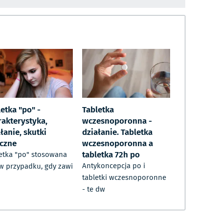
etka "po" -
Tabletka
rakterystyka,
wczesnoporonna -
łanie, skutki
działanie. Tabletka
czne
wczesnoporonna a
tabletka 72h po
etka "po" stosowana
Antykoncepcja po i
 w przypadku, gdy zawi
tabletki wczesnoporonne
- te dw