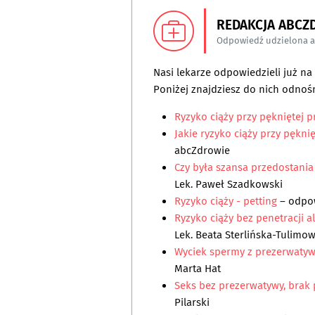
REDAKCJA ABCZ
Odpowiedź udzielona 
Nasi lekarze odpowiedzieli już n
Poniżej znajdziesz do nich odnośn
Ryzyko ciąży przy pękniętej 
Jakie ryzyko ciąży przy pękni
abcZdrowie
Czy była szansa przedostani
Lek. Paweł Szadkowski
Ryzyko ciąży - petting
– odpo
Ryzyko ciąży bez penetracji 
Lek. Beata Sterlińska-Tulimo
Wyciek spermy z prezerwatywy
Marta Hat
Seks bez prezerwatywy, brak p
Pilarski