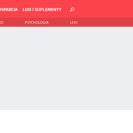
WSPARCIA
LEKI I SUPLEMENTY
KO
PSYCHOLOGIA
LEKI