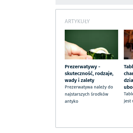
ARTYKUŁY
Prezerwatywy -
Tabl
skuteczność, rodzaje,
cha
wady i zalety
dzia
ubo
Prezerwatywa należy do
Tabl
najstarszych środków
jest
antyko