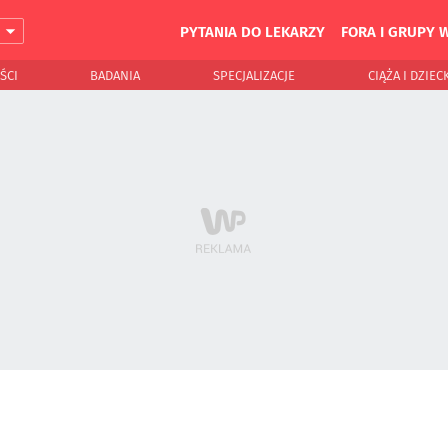
PYTANIA DO LEKARZY
FORA I GRUPY 
J
ŚCI
BADANIA
SPECJALIZACJE
CIĄŻA I DZIEC