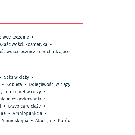
bjawy, leczenie
•
 właściwości, kosmetyka
•
aściwości lecznicze i odchudzające
•
Seks w ciąży
•
•
Kobieta
•
Dolegliwości w ciąży
ych u kobiet w ciąży
•
nia miesiączkowania
•
i
•
Grzybica w ciąży
•
lne
•
Amniopunkcja
•
Amnioskopia
•
Aborcja
•
Poród