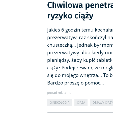
Chwilowa penetr
ryzyko ciąży
Jakieś 6 godzin temu kochała
prezerwatyw, raz skończył n
chusteczką... jednak był mo
prezerwatywy albo kiedy ocie
pieniędzy, żeby kupić tabletk
ciąży? Podejrzewam, że mogło
się do mojego wnętrza... To b
Bardzo proszę o pomoc...
ponad rok temu
GINEKOLOGIA
CIĄŻA
OBJAWY CIĄŻY