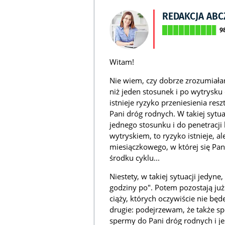
REDAKCJA AB
9
Witam!
Nie wiem, czy dobrze zrozumiałam 
niż jeden stosunek i po wytrysku 
istnieje ryzyko przeniesienia re
Pani dróg rodnych. W takiej sytuacj
jednego stosunku i do penetracj
wytryskiem, to ryzyko istnieje, al
miesiączkowego, w której się Pani
środku cyklu...
Niestety, w takiej sytuacji jedyne
godziny po". Potem pozostają już
ciąży, których oczywiście nie będ
drugie: podejrzewam, że także spo
spermy do Pani dróg rodnych i jes