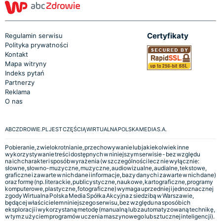
Certyfikaty
Regulamin serwisu
Polityka prywatności
Kontakt
Mapa witryny
Indeks pytań
Partnerzy
Reklama
O nas
ABCZDROWIE.PL JEST CZĘŚCIĄ WIRTUALNA POLSKA MEDIA S.A.
Pobieranie, zwielokrotnianie, przechowywanie lub jakiekolwiek inne
wykorzystywanie treści dostępnych w niniejszym serwisie - bez względu
na ich charakter i sposób wyrażenia (w szczególności lecz nie wyłącznie:
słowne, słowno-muzyczne, muzyczne, audiowizualne, audialne, tekstowe,
graficzne i zawarte w nich dane i informacje, bazy danych i zawarte w nich dane)
oraz formę (np. literackie, publicystyczne, naukowe, kartograficzne, programy
komputerowe, plastyczne, fotograficzne) wymaga uprzedniej i jednoznacznej
zgody Wirtualna Polska Media Spółka Akcyjna z siedzibą w Warszawie,
będącej właścicielem niniejszego serwisu, bez względu na sposób ich
eksploracji i wykorzystaną metodę (manualną lub zautomatyzowaną technikę,
w tym z użyciem programów uczenia maszynowego lub sztucznej inteligencji).