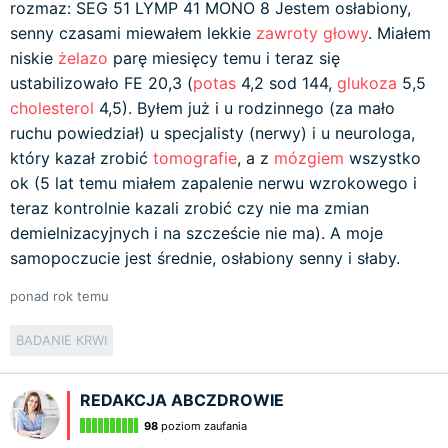
rozmaz: SEG 51 LYMP 41 MONO 8 Jestem osłabiony,
senny czasami miewałem lekkie
zawroty głowy
. Miałem
niskie
żelazo
parę miesięcy temu i teraz się
ustabilizowało FE 20,3 (
potas
4,2 sod 144,
glukoza
5,5
cholesterol
4,5). Byłem już i u rodzinnego (za mało
ruchu powiedział) u specjalisty (nerwy) i u neurologa,
który kazał zrobić
tomografie
, a z
mózgiem
wszystko
ok (5 lat temu miałem zapalenie nerwu wzrokowego i
teraz kontrolnie kazali zrobić czy nie ma zmian
demielnizacyjnych i na szczeście nie ma). A moje
samopoczucie jest średnie, osłabiony senny i słaby.
ponad rok temu
BADANIE KRWI
REDAKCJA ABCZDROWIE
98
poziom zaufania