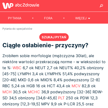
PYTANIA
FORA
WIĘCEJ
Pytania do specjalistów
SZUKAJ PYTAŃ
Ciągłe osłabienie- przyczyny?
Zrobiłem sobie morfologie (mężczyzna 30lat), ale
niektóre wartości przekraczają norme - w wiekszości to
te %:
WBC
6,7 ok NEUT 2,7 ok NEUT% 40,2% obnizony
[45-75] LYMPH 3,4 ok LYMPH% 51,4% podwyzszony
[20-48] MXD 0,6 ok MXD% 8,4% podwyzszony [2-8]
RBC 5,24 ok HGB 16 ok HCT 43,4 ok
MCV
82,8 ok
MCH
30,5 ok
MCHC
36,9 podwyższony [32-36] RDW-
SD 34,5 obnizony [34,6-45,6]
PLT
250 ok PDW 12,3
obnizony [12,3-19,5] MPV 9,9 ok P-LCR 25,5 oraz