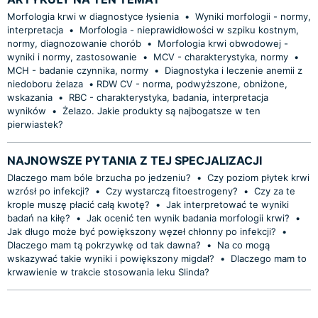
Morfologia krwi w diagnostyce łysienia
•
Wyniki morfologii - normy,
interpretacja
•
Morfologia - nieprawidłowości w szpiku kostnym,
normy, diagnozowanie chorób
•
Morfologia krwi obwodowej -
wyniki i normy, zastosowanie
•
MCV - charakterystyka, normy
•
MCH - badanie czynnika, normy
•
Diagnostyka i leczenie anemii z
niedoboru żelaza
•
​RDW CV - norma, podwyższone, obniżone,
wskazania
•
RBC - charakterystyka, badania, interpretacja
wyników
•
Żelazo. Jakie produkty są najbogatsze w ten
pierwiastek?
NAJNOWSZE PYTANIA Z TEJ SPECJALIZACJI
Dlaczego mam bóle brzucha po jedzeniu?
•
Czy poziom płytek krwi
wzrósł po infekcji?
•
Czy wystarczą fitoestrogeny?
•
Czy za te
krople muszę płacić całą kwotę?
•
Jak interpretować te wyniki
badań na kiłę?
•
Jak ocenić ten wynik badania morfologii krwi?
•
Jak długo może być powiększony węzeł chłonny po infekcji?
•
Dlaczego mam tą pokrzywkę od tak dawna?
•
Na co mogą
wskazywać takie wyniki i powiększony migdał?
•
Dlaczego mam to
krwawienie w trakcie stosowania leku Slinda?