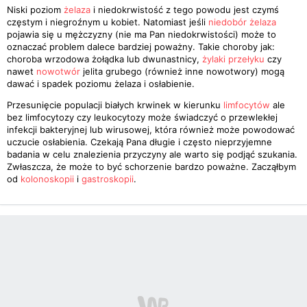
Niski poziom
żelaza
i niedokrwistość z tego powodu jest czymś
częstym i niegroźnym u kobiet. Natomiast jeśli
niedobór żelaza
pojawia się u mężczyzny (nie ma Pan niedokrwistości) może to
oznaczać problem dalece bardziej poważny. Takie choroby jak:
choroba wrzodowa żołądka lub dwunastnicy,
żylaki przełyku
czy
nawet
nowotwór
jelita grubego (również inne nowotwory) mogą
dawać i spadek poziomu żelaza i osłabienie.
Przesunięcie populacji białych krwinek w kierunku
limfocytów
ale
bez limfocytozy czy leukocytozy może świadczyć o przewlekłej
infekcji bakteryjnej lub wirusowej, która również może powodować
uczucie osłabienia. Czekają Pana długie i często nieprzyjemne
badania w celu znalezienia przyczyny ale warto się podjąć szukania.
Zwłaszcza, że może to być schorzenie bardzo poważne. Zacząłbym
od
kolonoskopii
i
gastroskopii
.