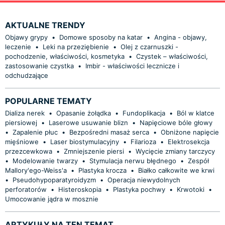
AKTUALNE TRENDY
Objawy grypy
•
Domowe sposoby na katar
•
Angina - objawy,
leczenie
•
Leki na przeziębienie
•
Olej z czarnuszki -
pochodzenie, właściwości, kosmetyka
•
Czystek – właściwości,
zastosowanie czystka
•
Imbir - właściwości lecznicze i
odchudzające
POPULARNE TEMATY
Dializa nerek
•
Opasanie żołądka
•
Fundoplikacja
•
Ból w klatce
piersiowej
•
Laserowe usuwanie blizn
•
Napięciowe bóle głowy
•
Zapalenie płuc
•
Bezpośredni masaż serca
•
Obniżone napięcie
mięśniowe
•
Laser biostymulacyjny
•
Filarioza
•
Elektrosekcja
przezcewkowa
•
Zmniejszenie piersi
•
Wycięcie zmiany tarczycy
•
Modelowanie twarzy
•
Stymulacja nerwu błędnego
•
Zespół
Mallory'ego-Weiss'a
•
Plastyka krocza
•
Białko całkowite we krwi
•
Pseudohypoparatyroidyzm
•
Operacja niewydolnych
perforatorów
•
Histeroskopia
•
Plastyka pochwy
•
Krwotoki
•
Umocowanie jądra w mosznie
ARTYKUŁY NA TEN TEMAT