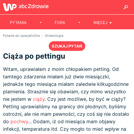
PYTANIA
FORA
WIĘCEJ
Pytania do specjalistów
Ginekologia
SZUKAJ PYTAŃ
Ciąża po pettingu
Witam, uprawiałam z moim chłopakiem petting. Od
tamtego zdarzenia miałam już dwie miesiączki,
jednakże tego miesiąca miałam zaledwie kilkugodzinne
plamienia. Strasznie się obawiam, czy mimo wszystko
nie jestem w
ciąży
. Czy jest możliwe, by być w ciąży?
Petting uprawialiśmy na granicy dni płodnych, byliśmy
ostrożni, ale nie mam pewności, czy coś się nie dostało
do
pochwy
... Dodam, iż od miesiąca mam objawy
infekcji, temperatura itd. Czy mogło to mieć wpływ na