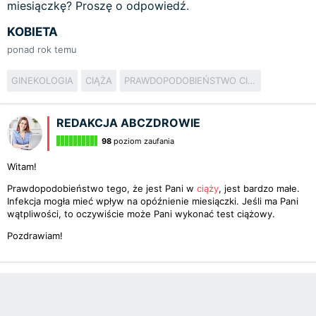
miesiączkę? Proszę o odpowiedź.
KOBIETA
ponad rok temu
GINEKOLOGIA
CIĄŻA
PRAWDOPODOBIEŃSTWO CIĄŻY
REDAKCJA ABCZDROWIE
98
poziom zaufania
Witam!
Prawdopodobieństwo tego, że jest Pani w
ciąży
, jest bardzo małe.
Infekcja mogła mieć wpływ na opóźnienie miesiączki. Jeśli ma Pani
wątpliwości, to oczywiście może Pani wykonać test ciążowy.
Pozdrawiam!