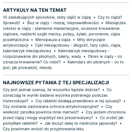
ARTYKUŁY NA TEN TEMAT
10 zaskakujących sposobów, żeby zajść w ciążę
•
Czy to ciąża?
Sprawdź!
•
Śluz w ciąży - rodzaj, nieprawidłowości
•
Miesiączka
(okres) w ciąży - plamienie implantacyjne, wczesne krwawienie
ciążowe, nadżerki szyjki macicy, polipy, żylaki, poronienie, ciąża
pozamaciczna
•
Menopauza a ciąża
•
Mity dotyczące
antykoncepcji
•
Cykl miesiączkowy - długość, fazy cyklu, ciąża,
kalendarzyk miesiączkowy
•
Kalendarzyk miesiączkowy -
rozpoznawanie dni płodnych, zalety, wady
•
Okres w ciąży - co
oznacza krwawienie? Co robić?
•
Kalendarz dni płodnych - co to
jest, jak prowadzić, meody
NAJNOWSZE PYTANIA Z TEJ SPECJALIZACJI
Czy jest jednak szansa, że wszystko będzie dobrze?
•
Co
oznaczają te wyniki badania wycinka pobranego podczas
histeroskopii?
•
Czy tabletki działają prawidłowo w tej sytuacji?
•
Czy zostanie zachowana ochrona antykoncepcyjna?
•
Czy
wielkość zarodka powinna mnie martwić?
•
Czy jestem chroniona
przed ciążą i mogę współżyć bez prezerwatywy?
•
Co zrobić jak
pomyliłam tabletki?
•
Jak leczyć dalej te niedrożne jajowody?
•
Czy powinnam wrócić do przyjmowania leku