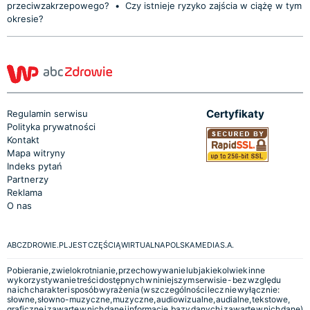
przeciwzakrzepowego?
•
Czy istnieje ryzyko zajścia w ciążę w tym
okresie?
Certyfikaty
Regulamin serwisu
Polityka prywatności
Kontakt
Mapa witryny
Indeks pytań
Partnerzy
Reklama
O nas
ABCZDROWIE.PL JEST CZĘŚCIĄ WIRTUALNA POLSKA MEDIA S.A.
Pobieranie, zwielokrotnianie, przechowywanie lub jakiekolwiek inne
wykorzystywanie treści dostępnych w niniejszym serwisie - bez względu
na ich charakter i sposób wyrażenia (w szczególności lecz nie wyłącznie:
słowne, słowno-muzyczne, muzyczne, audiowizualne, audialne, tekstowe,
graficzne i zawarte w nich dane i informacje, bazy danych i zawarte w nich dane)