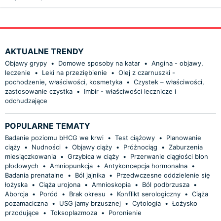
AKTUALNE TRENDY
Objawy grypy
•
Domowe sposoby na katar
•
Angina - objawy,
leczenie
•
Leki na przeziębienie
•
Olej z czarnuszki -
pochodzenie, właściwości, kosmetyka
•
Czystek – właściwości,
zastosowanie czystka
•
Imbir - właściwości lecznicze i
odchudzające
POPULARNE TEMATY
Badanie poziomu bHCG we krwi
•
Test ciążowy
•
Planowanie
ciąży
•
Nudności
•
Objawy ciąży
•
Próżnociąg
•
Zaburzenia
miesiączkowania
•
Grzybica w ciąży
•
Przerwanie ciągłości błon
płodowych
•
Amniopunkcja
•
Antykoncepcja hormonalna
•
Badania prenatalne
•
Ból jajnika
•
Przedwczesne oddzielenie się
łożyska
•
Ciąża urojona
•
Amnioskopia
•
Ból podbrzusza
•
Aborcja
•
Poród
•
Brak okresu
•
Konflikt serologiczny
•
Ciąża
pozamaciczna
•
USG jamy brzusznej
•
Cytologia
•
Łożysko
przodujące
•
Toksoplazmoza
•
Poronienie