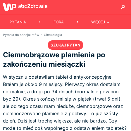
PYTANIA
FORA
WIĘCEJ
Pytania do specjalistów
Ginekologia
SZUKAJ PYTAŃ
Ciemnobrązowe plamienia po
zakończeniu miesiączki
W styczniu odstawiłam tabletki antykoncepcyjne.
Brałam je około 9 miesięcy. Pierwszy okres dostałam
normalnie, a drugi po 34 dniach (normalnie powinno
być 29). Okres skończył mi się w piątek (trwał 5 dni),
ale od tego czasu mam nieduże, ciemnobrązowe oraz
ciemnoczerwone plamienie z pochwy. To już szósty
dzień. Dziś jest trochę większe, ale nie bardzo. Czy
może to mieć coś wspólnego z odstawieniem tabletek?