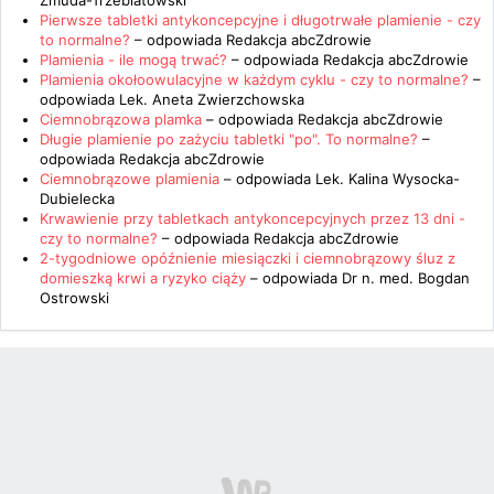
Żmuda-Trzebiatowski
Pierwsze tabletki antykoncepcyjne i długotrwałe plamienie - czy
to normalne?
– odpowiada
Redakcja abcZdrowie
Plamienia - ile mogą trwać?
– odpowiada
Redakcja abcZdrowie
Plamienia okołoowulacyjne w każdym cyklu - czy to normalne?
–
odpowiada
Lek. Aneta Zwierzchowska
Ciemnobrązowa plamka
– odpowiada
Redakcja abcZdrowie
Długie plamienie po zażyciu tabletki "po". To normalne?
–
odpowiada
Redakcja abcZdrowie
Ciemnobrązowe plamienia
– odpowiada
Lek. Kalina Wysocka-
Dubielecka
Krwawienie przy tabletkach antykoncepcyjnych przez 13 dni -
czy to normalne?
– odpowiada
Redakcja abcZdrowie
2-tygodniowe opóźnienie miesiączki i ciemnobrązowy śluz z
domieszką krwi a ryzyko ciąży
– odpowiada
Dr n. med. Bogdan
Ostrowski