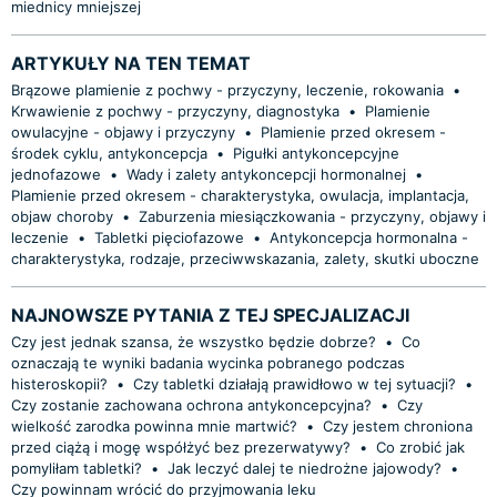
miednicy mniejszej
ARTYKUŁY NA TEN TEMAT
Brązowe plamienie z pochwy - przyczyny, leczenie, rokowania
•
Krwawienie z pochwy - przyczyny, diagnostyka
•
Plamienie
owulacyjne - objawy i przyczyny
•
Plamienie przed okresem -
środek cyklu, antykoncepcja
•
Pigułki antykoncepcyjne
jednofazowe
•
Wady i zalety antykoncepcji hormonalnej
•
Plamienie przed okresem - charakterystyka, owulacja, implantacja,
objaw choroby
•
Zaburzenia miesiączkowania - przyczyny, objawy i
leczenie
•
Tabletki pięciofazowe
•
Antykoncepcja hormonalna -
charakterystyka, rodzaje, przeciwwskazania, zalety, skutki uboczne
NAJNOWSZE PYTANIA Z TEJ SPECJALIZACJI
Czy jest jednak szansa, że wszystko będzie dobrze?
•
Co
oznaczają te wyniki badania wycinka pobranego podczas
histeroskopii?
•
Czy tabletki działają prawidłowo w tej sytuacji?
•
Czy zostanie zachowana ochrona antykoncepcyjna?
•
Czy
wielkość zarodka powinna mnie martwić?
•
Czy jestem chroniona
przed ciążą i mogę współżyć bez prezerwatywy?
•
Co zrobić jak
pomyliłam tabletki?
•
Jak leczyć dalej te niedrożne jajowody?
•
Czy powinnam wrócić do przyjmowania leku