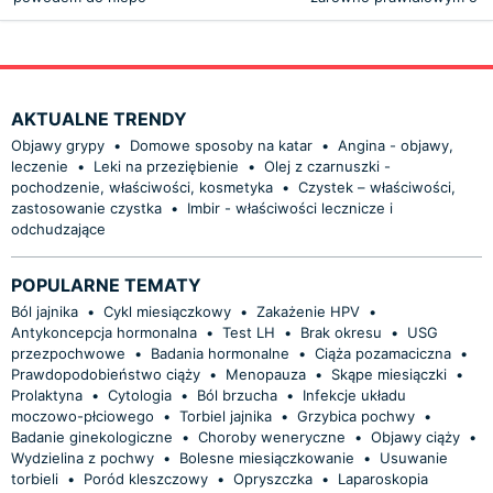
AKTUALNE TRENDY
Objawy grypy
•
Domowe sposoby na katar
•
Angina - objawy,
leczenie
•
Leki na przeziębienie
•
Olej z czarnuszki -
pochodzenie, właściwości, kosmetyka
•
Czystek – właściwości,
zastosowanie czystka
•
Imbir - właściwości lecznicze i
odchudzające
POPULARNE TEMATY
Ból jajnika
•
Cykl miesiączkowy
•
Zakażenie HPV
•
Antykoncepcja hormonalna
•
Test LH
•
Brak okresu
•
USG
przezpochwowe
•
Badania hormonalne
•
Ciąża pozamaciczna
•
Prawdopodobieństwo ciąży
•
Menopauza
•
Skąpe miesiączki
•
Prolaktyna
•
Cytologia
•
Ból brzucha
•
Infekcje układu
moczowo-płciowego
•
Torbiel jajnika
•
Grzybica pochwy
•
Badanie ginekologiczne
•
Choroby weneryczne
•
Objawy ciąży
•
Wydzielina z pochwy
•
Bolesne miesiączkowanie
•
Usuwanie
torbieli
•
Poród kleszczowy
•
Opryszczka
•
Laparoskopia