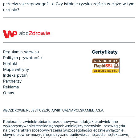
przeciwzakrzepowego?
•
Czy istnieje ryzyko zajścia w ciążę w tym
okresie?
Certyfikaty
Regulamin serwisu
Polityka prywatności
Kontakt
Mapa witryny
Indeks pytań
Partnerzy
Reklama
O nas
ABCZDROWIE.PL JEST CZĘŚCIĄ WIRTUALNA POLSKA MEDIA S.A.
Pobieranie, zwielokrotnianie, przechowywanie lub jakiekolwiek inne
wykorzystywanie treści dostępnych w niniejszym serwisie - bez względu
na ich charakter i sposób wyrażenia (w szczególności lecz nie wyłącznie:
słowne, słowno-muzyczne, muzyczne, audiowizualne, audialne, tekstowe,