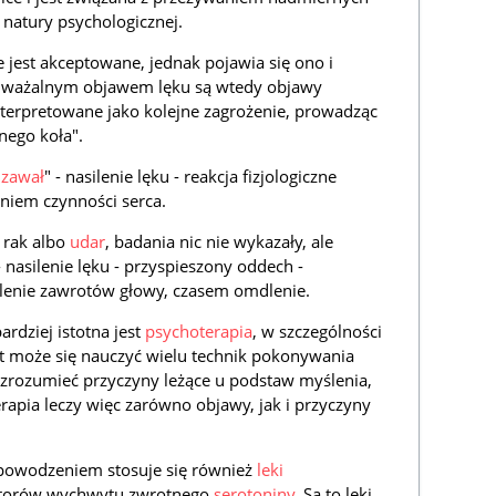
natury psychologicznej.
 jest akceptowane, jednak pojawia się ono i
uważalnym objawem lęku są wtedy objawy
 interpretowane jako kolejne zagrożenie, prowadząc
nego koła".
e
zawał
" - nasilenie lęku - reakcja fizjologiczne
niem czynności serca.
 rak albo
udar
, badania nic nie wykazały, ale
- nasilenie lęku - przyspieszony oddech -
lenie zawrotów głowy, czasem omdlenie.
rdziej istotna jest
psychoterapia
, w szczególności
nt może się nauczyć wielu technik pokonywania
zrozumieć przyczyny leżące u podstaw myślenia,
erapia leczy więc zarówno objawy, jak i przyczyny
 powodzeniem stosuje się również
leki
itorów wychwytu zwrotnego
serotoniny
. Są to leki