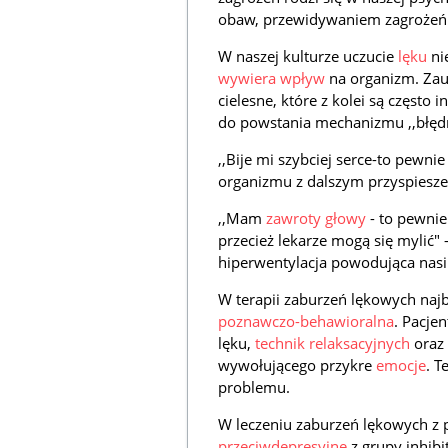
obaw, przewidywaniem zagrożeń 
W naszej kulturze uczucie
lęku
nie
wywiera wpływ
na organizm. Za
cielesne, które z kolei są często
do powstania mechanizmu ,,błęd
,,Bije mi szybciej serce-to pewni
organizmu z dalszym przyspiesze
,,Mam
zawroty głowy
- to pewnie
przecież lekarze mogą się mylić" 
hiperwentylacja powodująca nasi
W terapii zaburzeń lękowych najba
poznawczo-behawioralna
. Pacje
lęku,
technik relaksacyjnych
oraz 
wywołującego przykre
emocje
. T
problemu.
W leczeniu zaburzeń lękowych z
przeciwdepresyjne
z grupy inhib