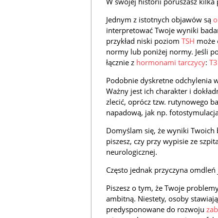
W swojej historii poruszasz kilk
Jednym z istotnych objawów są
o
interpretować Twoje wyniki badań
przykład niski poziom
TSH
może o
normy lub poniżej normy. Jeśli p
łącznie z
hormonami
tarczycy
:
T3
Podobnie dyskretne odchylenia w
Ważny jest ich charakter i dokł
zlecić, oprócz tzw. rutynowego b
napadową, jak np. fotostymulacja
Domyślam się, że wyniki Twoich b
piszesz, czy przy wypisie ze szpit
neurologicznej.
Często jednak przyczyna omdleń j
Piszesz o tym, że Twoje problemy
ambitną. Niestety, osoby stawiaj
predysponowane do rozwoju
zab