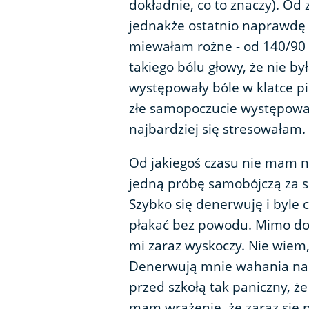
dokładnie, co to znaczy). Od
jednakże ostatnio naprawdę 
miewałam rożne - od 140/90 
takiego bólu głowy, że nie by
występowały bóle w klatce pi
złe samopoczucie występował
najbardziej się stresowałam.
Od jakiegoś czasu nie mam n
jedną próbę samobójczą za so
Szybko się denerwuję i byle
płakać bez powodu. Mimo dob
mi zaraz wyskoczy. Nie wiem,
Denerwują mnie wahania nast
przed szkołą tak paniczny, że
mam wrażenie, że zaraz się