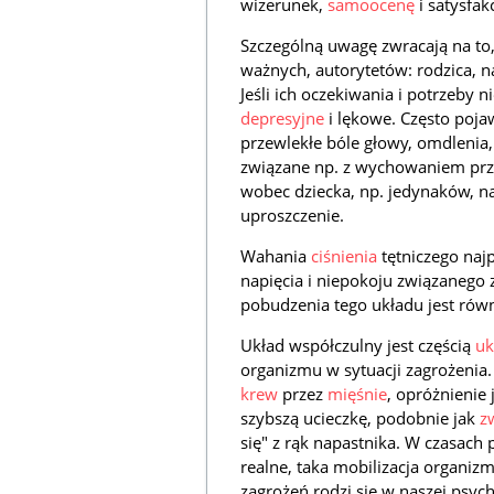
wizerunek,
samoocenę
i satysfak
Szczególną uwagę zwracają na to,
ważnych, autorytetów: rodzica, n
Jeśli ich oczekiwania i potrzeby 
depresyjne
i lękowe. Często pojaw
przewlekłe bóle głowy, omdlenia
związane np. z wychowaniem prze
wobec dziecka, np. jedynaków, naj
uproszczenie.
Wahania
ciśnienia
tętniczego naj
napięcia i niepokoju związaneg
pobudzenia tego układu jest rów
Układ współczulny jest częścią
uk
organizmu w sytuacji zagrożenia.
krew
przez
mięśnie
, opróżnienie j
szybszą ucieczkę, podobnie jak
z
się" z rąk napastnika. W czasach 
realne, taka mobilizacja organiz
zagrożeń rodzi się w naszej psyc