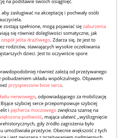
cję na podstawie swoich osiągnięć.
 aby zasługiwać na akceptację i pochwały osób
auczyciela.
nie zostają spełnione, mogą pojawiać się
zaburzenia
iają się również dolegliwości somatyczne, jak
,
zespół jelita drażliwego
. Zdarza się, że jest to
z rodziców, stawiających wysokie oczekiwania
starszych dzieci. Jest to oczywiście spore
prawdopodobniej również zależą od przeżywanego
o z pobudzeniem układu współczulnego. Objawem
nież
przyspieszone bicie serca
.
ładu nerwowego
, odpowiadającego za mobilizację
 Bijące szybciej serce przepompowuje szybciej
elit i
pęcherza moczowego
zwiększa szansę na
większona potliwość
, mająca ułatwić ,,wyślizgnięcie
prehistorycznych, gdy źródło zagrożenia było
mu umożliwiała przeżycie. Obecnie większość z tych
hice i jest związana z przeżywaniem nadmiernych