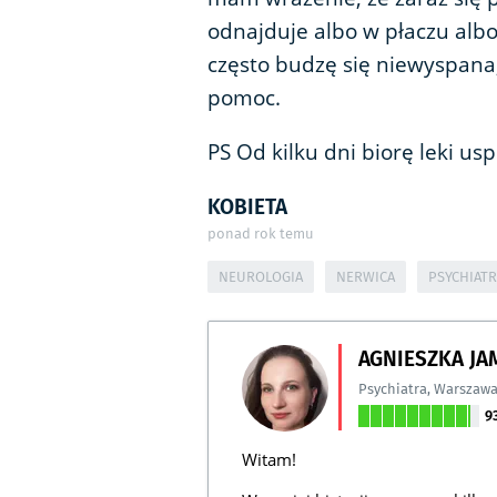
odnajduje albo w płaczu albo
często budzę się niewyspana,
pomoc.
PS Od kilku dni biorę leki us
KOBIETA
ponad rok temu
NEUROLOGIA
NERWICA
PSYCHIATR
AGNIESZKA J
Psychiatra
,
Warszaw
9
Witam!