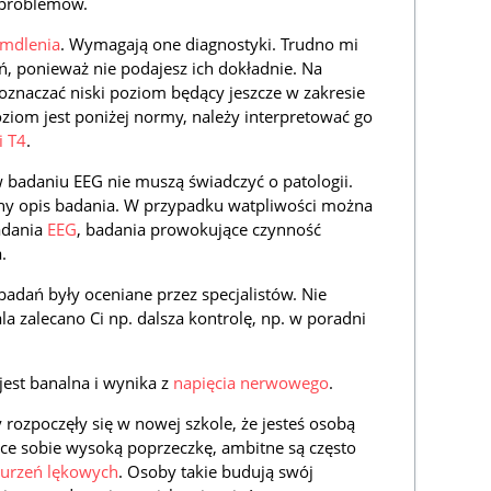
a problemów.
mdlenia
. Wymagają one diagnostyki. Trudno mi
, ponieważ nie podajesz ich dokładnie. Na
znaczać niski poziom będący jeszcze w zakresie
oziom jest poniżej normy, należy interpretować go
i T4
.
 badaniu EEG nie muszą świadczyć o patologii.
adny opis badania. W przypadku watpliwości można
adania
EEG
, badania prowokujące czynność
.
adań były oceniane przez specjalistów. Nie
ala zalecano Ci np. dalsza kontrolę, np. w poradni
est banalna i wynika z
napięcia nerwowego
.
 rozpoczęły się w nowej szkole, że jesteś osobą
ące sobie wysoką poprzeczkę, ambitne są często
urzeń lękowych
. Osoby takie budują swój