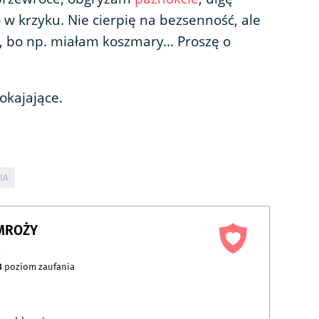
 w krzyku. Nie cierpię na bezsenność, ale
 bo np. miałam koszmary... Proszę o
pokajające.
IA
AMROŻY
a
3
poziom zaufania