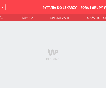
PYTANIA DO LEKARZY
FORA I GRUPY 
J
ŚCI
BADANIA
SPECJALIZACJE
CIĄŻA I DZIEC