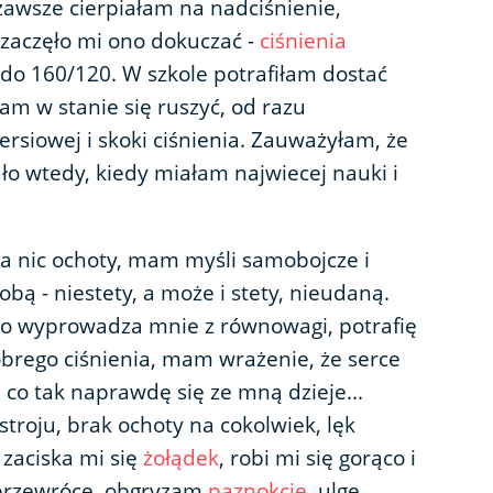
 zawsze cierpiałam na nadciśnienie,
zaczęło mi ono dokuczać -
ciśnienia
do 160/120. W szkole potrafiłam dostać
łam w stanie się ruszyć, od razu
ersiowej i skoki ciśnienia. Zauważyłam, że
o wtedy, kiedy miałam najwiecej nauki i
a nic ochoty, mam myśli samobojcze i
bą - niestety, a może i stety, nieudaną.
 co wyprowadza mnie z równowagi, potrafię
rego ciśnienia, mam wrażenie, że serce
 co tak naprawdę się ze mną dzieje...
roju, brak ochoty na cokolwiek, lęk
 zaciska mi się
żołądek
, robi mi się gorąco i
 przewróce, obgryzam
paznokcie
, ulgę