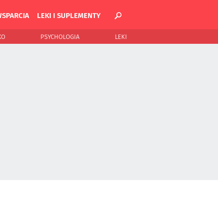
WSPARCIA
LEKI I SUPLEMENTY
KO
PSYCHOLOGIA
LEKI