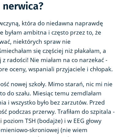
o nerwica?
ewczyną, która do niedawna naprawdę
e byłam ambitna i często przez to, że
wać, niektórych spraw nie
iechałam się częściej niż płakałam, a
j z radości! Nie miałam na co narzekać -
re oceny, wspaniali przyjaciele i chłopak.
ość nowej szkoły. Mimo starań, nic mi nie
to do szału. Miesiąc temu zemdlałam
ia i wszystko było bez zarzutów. Przed
ć podczas przerwy. Trafiłam do szpitala -
i poziom TSH (bodajże) i w EEG głowy
iemieniowo-skroniowej (nie wiem