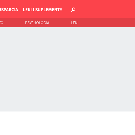
WSPARCIA
LEKI I SUPLEMENTY
KO
PSYCHOLOGIA
LEKI