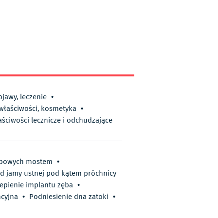
bjawy, leczenie
•
 właściwości, kosmetyka
•
aściwości lecznicze i odchudzające
ębowych mostem
•
ąd jamy ustnej pod kątem próchnicy
epienie implantu zęba
•
ncyjna
•
Podniesienie dna zatoki
•