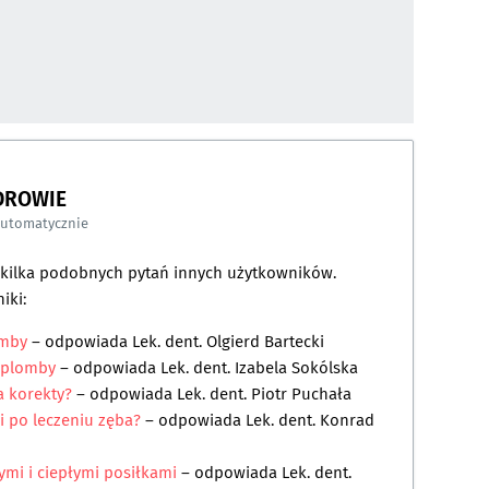
DROWIE
automatycznie
a kilka podobnych pytań innych użytkowników.
iki:
omby
– odpowiada
Lek. dent. Olgierd Bartecki
 plomby
– odpowiada
Lek. dent. Izabela Sokólska
a korekty?
– odpowiada
Lek. dent. Piotr Puchała
i po leczeniu zęba?
– odpowiada
Lek. dent. Konrad
ymi i ciepłymi posiłkami
– odpowiada
Lek. dent.