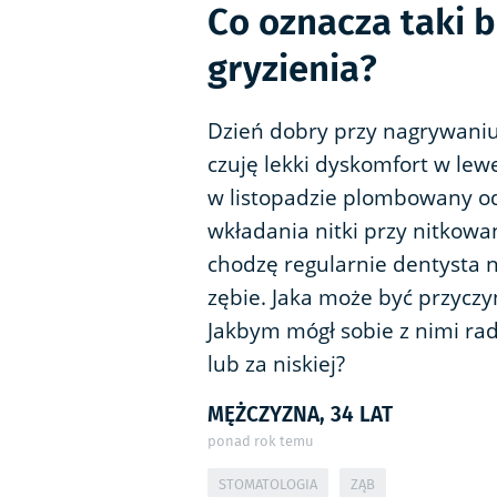
Co oznacza taki 
gryzienia?
Dzień dobry przy nagrywani
czuję lekki dyskomfort w lew
w listopadzie plombowany o
wkładania nitki przy nitkowa
chodzę regularnie dentysta n
zębie. Jaka może być przycz
Jakbym mógł sobie z nimi radz
lub za niskiej?
MĘŻCZYZNA, 34 LAT
ponad rok temu
STOMATOLOGIA
ZĄB