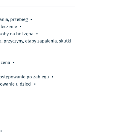
ania, przebieg
•
 leczenie
•
soby na ból zęba
•
 przyczyny, etapy zapalenia, skutki
, cena
•
postępowanie po zabiegu
•
sowanie u dzieci
•
•