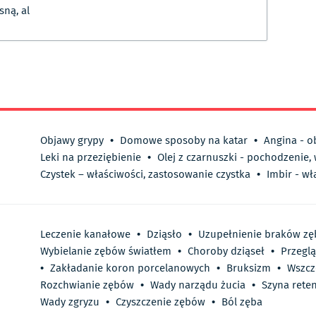
sną, al
Objawy grypy
•
Domowe sposoby na katar
•
Angina - o
Leki na przeziębienie
•
Olej z czarnuszki - pochodzenie,
Czystek – właściwości, zastosowanie czystka
•
Imbir - wł
Leczenie kanałowe
•
Dziąsło
•
Uzupełnienie braków z
Wybielanie zębów światłem
•
Choroby dziąseł
•
Przegl
•
Zakładanie koron porcelanowych
•
Bruksizm
•
Wszcz
Rozchwianie zębów
•
Wady narządu żucia
•
Szyna rete
Wady zgryzu
•
Czyszczenie zębów
•
Ból zęba