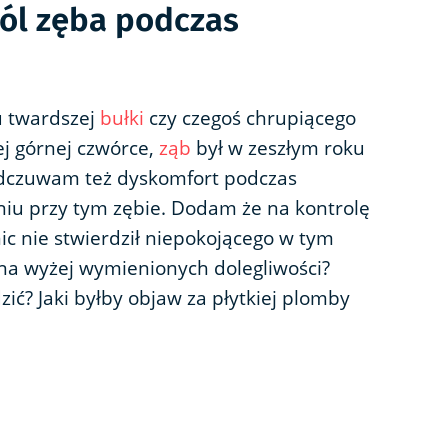
ból zęba podczas
u twardszej
bułki
czy czegoś chrupiącego
ej górnej czwórce,
ząb
był w zeszłym roku
dczuwam też dyskomfort podczas
niu przy tym zębie. Dodam że na kontrolę
ic nie stwierdził niepokojącego w tym
yna wyżej wymienionych dolegliwości?
ić? Jaki byłby objaw za płytkiej plomby