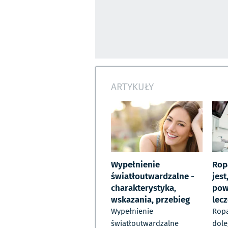
ARTYKUŁY
Wypełnienie
Rop
światłoutwardzalne -
jest
charakterystyka,
pow
wskazania, przebieg
lec
Wypełnienie
Ropa
światłoutwardzalne
dole