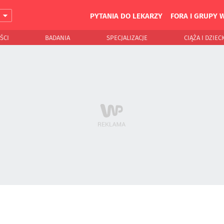
PYTANIA DO LEKARZY
FORA I GRUPY 
J
ŚCI
BADANIA
SPECJALIZACJE
CIĄŻA I DZIEC