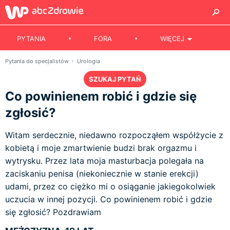
PYTANIA
FORA
WIĘCEJ
Pytania do specjalistów
Urologia
SZUKAJ PYTAŃ
Co powinienem robić i gdzie się
zgłosić?
Witam serdecznie, niedawno rozpocząłem współżycie z
kobietą i moje zmartwienie budzi brak orgazmu i
wytrysku. Przez lata moja masturbacja polegała na
zaciskaniu penisa (niekoniecznie w stanie erekcji)
udami, przez co ciężko mi o osiąganie jakiegokolwiek
uczucia w innej pozycji. Co powinienem robić i gdzie
się zgłosić? Pozdrawiam