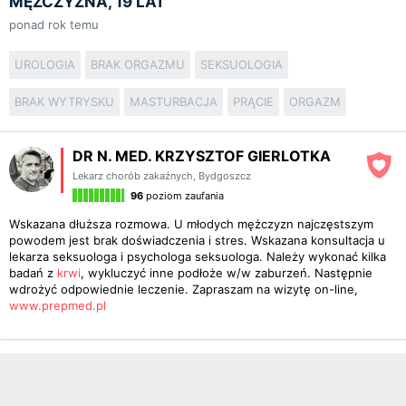
MĘŻCZYZNA, 19 LAT
ponad rok temu
UROLOGIA
BRAK ORGAZMU
SEKSUOLOGIA
BRAK WYTRYSKU
MASTURBACJA
PRĄCIE
ORGAZM
DR N. MED. KRZYSZTOF GIERLOTKA
Lekarz chorób zakaźnych
,
Bydgoszcz
96
poziom zaufania
Wskazana dłuższa rozmowa. U młodych mężczyzn najczęstszym
powodem jest brak doświadczenia i stres. Wskazana konsultacja u
lekarza seksuologa i psychologa seksuologa. Należy wykonać kilka
badań z
krwi
, wykluczyć inne podłoże w/w zaburzeń. Następnie
wdrożyć odpowiednie leczenie. Zapraszam na wizytę on-line,
www.prepmed.pl