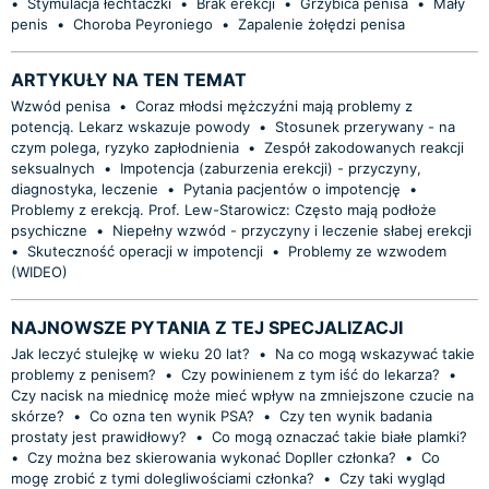
•
Stymulacja łechtaczki
•
Brak erekcji
•
Grzybica penisa
•
Mały
penis
•
Choroba Peyroniego
•
Zapalenie żołędzi penisa
ARTYKUŁY NA TEN TEMAT
Wzwód penisa
•
Coraz młodsi mężczyźni mają problemy z
potencją. Lekarz wskazuje powody
•
Stosunek przerywany - na
czym polega, ryzyko zapłodnienia
•
Zespół zakodowanych reakcji
seksualnych
•
Impotencja (zaburzenia erekcji) - przyczyny,
diagnostyka, leczenie
•
Pytania pacjentów o impotencję
•
Problemy z erekcją. Prof. Lew-Starowicz: Często mają podłoże
psychiczne
•
Niepełny wzwód - przyczyny i leczenie słabej erekcji
•
Skuteczność operacji w impotencji
•
Problemy ze wzwodem
(WIDEO)
NAJNOWSZE PYTANIA Z TEJ SPECJALIZACJI
Jak leczyć stulejkę w wieku 20 lat?
•
Na co mogą wskazywać takie
problemy z penisem?
•
Czy powinienem z tym iść do lekarza?
•
Czy nacisk na miednicę może mieć wpływ na zmniejszone czucie na
skórze?
•
Co ozna ten wynik PSA?
•
Czy ten wynik badania
prostaty jest prawidłowy?
•
Co mogą oznaczać takie białe plamki?
•
Czy można bez skierowania wykonać Dopller członka?
•
Co
mogę zrobić z tymi dolegliwościami członka?
•
Czy taki wygląd