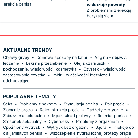
erekcja penisa
wskazuje powody
Z problemami z erekcją i 
borykają się n
AKTUALNE TRENDY
Objawy grypy
•
Domowe sposoby na katar
•
Angina - objawy,
leczenie
•
Leki na przeziębienie
•
Olej z czarnuszki -
pochodzenie, właściwości, kosmetyka
•
Czystek – właściwości,
zastosowanie czystka
•
Imbir - właściwości lecznicze i
odchudzające
POPULARNE TEMATY
Seks
•
Problemy z seksem
•
Stymulacja penisa
•
Rak prącia
•
Złamanie prącia
•
Rekonstrukcja prącia
•
Gadżety erotyczne
•
Zaburzenia seksualne
•
Męski układ płciowy
•
Rozmiar penisa
•
Stosunek seksualny
•
Cyberseks
•
Problemy z orgazmem
•
Opóźniony wytrysk
•
Wytrysk bez orgazmu
•
Jądra
•
Iniekcje do
ciał jamistych penisa
•
Wszczepienie hydraulicznej protezy prącia