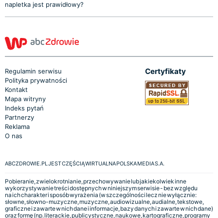
napletka jest prawidłowy?
Certyfikaty
Regulamin serwisu
Polityka prywatności
Kontakt
Mapa witryny
Indeks pytań
Partnerzy
Reklama
O nas
ABCZDROWIE.PL JEST CZĘŚCIĄ WIRTUALNA POLSKA MEDIA S.A.
Pobieranie, zwielokrotnianie, przechowywanie lub jakiekolwiek inne
wykorzystywanie treści dostępnych w niniejszym serwisie - bez względu
na ich charakter i sposób wyrażenia (w szczególności lecz nie wyłącznie:
słowne, słowno-muzyczne, muzyczne, audiowizualne, audialne, tekstowe,
graficzne i zawarte w nich dane i informacje, bazy danych i zawarte w nich dane)
oraz formę (np. literackie, publicystyczne, naukowe, kartograficzne, programy