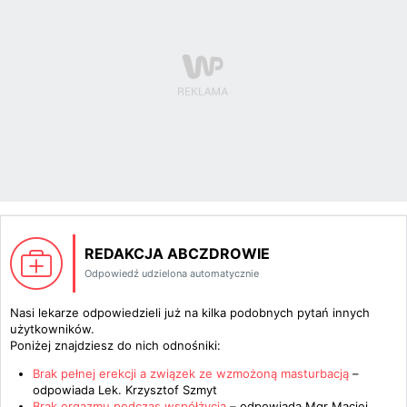
REDAKCJA ABCZDROWIE
Odpowiedź udzielona automatycznie
Nasi lekarze odpowiedzieli już na kilka podobnych pytań innych
użytkowników.
Poniżej znajdziesz do nich odnośniki:
Brak pełnej erekcji a związek ze wzmożoną masturbacją
–
odpowiada
Lek. Krzysztof Szmyt
Brak orgazmu podczas współżycia
– odpowiada
Mgr Maciej