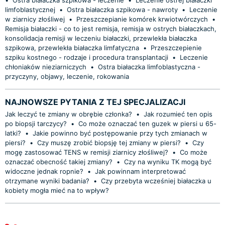
limfoblastycznej
•
Ostra białaczka szpikowa - nawroty
•
Leczenie
w ziarnicy złośliwej
•
Przeszczepianie komórek krwiotwórczych
•
Remisja białaczki - co to jest remisja, remisja w ostrych białaczkach,
konsolidacja remisji w leczeniu białaczki, przewlekła białaczka
szpikowa, przewlekła białaczka limfatyczna
•
Przeszczepienie
szpiku kostnego - rodzaje i procedura transplantacji
•
Leczenie
chłoniaków nieziarniczych
•
Ostra białaczka limfoblastyczna -
przyczyny, objawy, leczenie, rokowania
NAJNOWSZE PYTANIA Z TEJ SPECJALIZACJI
Jak leczyć te zmiany w obrębie członka?
•
Jak rozumieć ten opis
po biopsji tarczycy?
•
Co może oznaczać ten guzek w piersi u 65-
latki?
•
Jakie powinno być postępowanie przy tych zmianach w
piersi?
•
Czy muszę zrobić biopsję tej zmiany w piersi?
•
Czy
mogę zastosować TENS w remisji ziarnicy złośliwej?
•
Co może
oznaczać obecność takiej zmiany?
•
Czy na wyniku TK mogą być
widoczne jednak ropnie?
•
Jak powinnam interpretować
otrzymane wyniki badania?
•
Czy przebyta wcześniej białaczka u
kobiety mogła mieć na to wpływ?