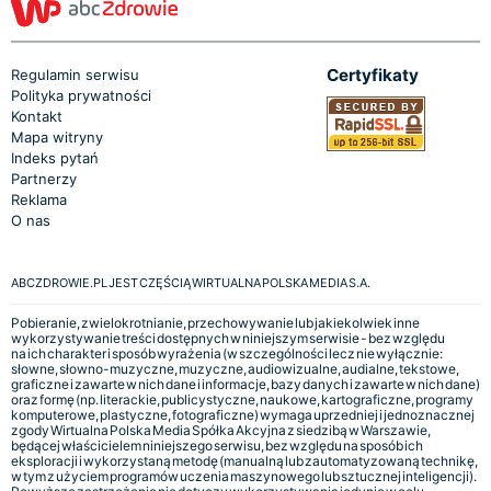
Certyfikaty
Regulamin serwisu
Polityka prywatności
Kontakt
Mapa witryny
Indeks pytań
Partnerzy
Reklama
O nas
ABCZDROWIE.PL JEST CZĘŚCIĄ WIRTUALNA POLSKA MEDIA S.A.
Pobieranie, zwielokrotnianie, przechowywanie lub jakiekolwiek inne
wykorzystywanie treści dostępnych w niniejszym serwisie - bez względu
na ich charakter i sposób wyrażenia (w szczególności lecz nie wyłącznie:
słowne, słowno-muzyczne, muzyczne, audiowizualne, audialne, tekstowe,
graficzne i zawarte w nich dane i informacje, bazy danych i zawarte w nich dane)
oraz formę (np. literackie, publicystyczne, naukowe, kartograficzne, programy
komputerowe, plastyczne, fotograficzne) wymaga uprzedniej i jednoznacznej
zgody Wirtualna Polska Media Spółka Akcyjna z siedzibą w Warszawie,
będącej właścicielem niniejszego serwisu, bez względu na sposób ich
eksploracji i wykorzystaną metodę (manualną lub zautomatyzowaną technikę,
w tym z użyciem programów uczenia maszynowego lub sztucznej inteligencji).