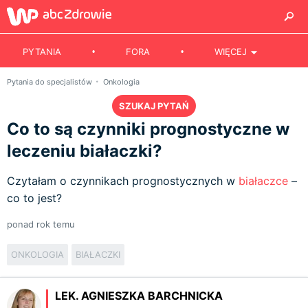
PYTANIA
FORA
WIĘCEJ
Pytania do specjalistów
Onkologia
SZUKAJ PYTAŃ
Co to są czynniki prognostyczne w
leczeniu białaczki?
Czytałam o czynnikach prognostycznych w
białaczce
–
co to jest?
ponad rok temu
ONKOLOGIA
BIAŁACZKI
LEK. AGNIESZKA BARCHNICKA