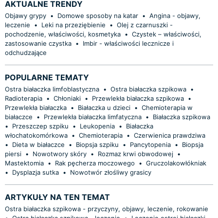
AKTUALNE TRENDY
Objawy grypy
•
Domowe sposoby na katar
•
Angina - objawy,
leczenie
•
Leki na przeziębienie
•
Olej z czarnuszki -
pochodzenie, właściwości, kosmetyka
•
Czystek – właściwości,
zastosowanie czystka
•
Imbir - właściwości lecznicze i
odchudzające
POPULARNE TEMATY
Ostra białaczka limfoblastyczna
•
Ostra białaczka szpikowa
•
Radioterapia
•
Chłoniaki
•
Przewlekła białaczka szpikowa
•
Przewlekła białaczka
•
Białaczka u dzieci
•
Chemioterapia w
białaczce
•
Przewlekła białaczka limfatyczna
•
Białaczka szpikowa
•
Przeszczep szpiku
•
Leukopenia
•
Białaczka
włochatokomórkowa
•
Chemioterapia
•
Czerwienica prawdziwa
•
Dieta w białaczce
•
Biopsja szpiku
•
Pancytopenia
•
Biopsja
piersi
•
Nowotwory skóry
•
Rozmaz krwi obwodowej
•
Mastektomia
•
Rak pęcherza moczowego
•
Gruczolakowłókniak
•
Dysplazja sutka
•
Nowotwór złośliwy grasicy
ARTYKUŁY NA TEN TEMAT
Ostra białaczka szpikowa - przyczyny, objawy, leczenie, rokowanie
•
Ostra białaczka szpikowa - leczenie
•
Leczenie ostrej białaczki