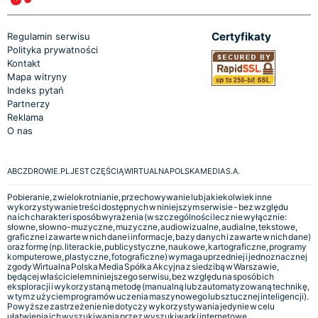
Certyfikaty
Regulamin serwisu
Polityka prywatności
Kontakt
Mapa witryny
Indeks pytań
Partnerzy
Reklama
O nas
ABCZDROWIE.PL JEST CZĘŚCIĄ WIRTUALNA POLSKA MEDIA S.A.
Pobieranie, zwielokrotnianie, przechowywanie lub jakiekolwiek inne
wykorzystywanie treści dostępnych w niniejszym serwisie - bez względu
na ich charakter i sposób wyrażenia (w szczególności lecz nie wyłącznie:
słowne, słowno-muzyczne, muzyczne, audiowizualne, audialne, tekstowe,
graficzne i zawarte w nich dane i informacje, bazy danych i zawarte w nich dane)
oraz formę (np. literackie, publicystyczne, naukowe, kartograficzne, programy
komputerowe, plastyczne, fotograficzne) wymaga uprzedniej i jednoznacznej
zgody Wirtualna Polska Media Spółka Akcyjna z siedzibą w Warszawie,
będącej właścicielem niniejszego serwisu, bez względu na sposób ich
eksploracji i wykorzystaną metodę (manualną lub zautomatyzowaną technikę,
w tym z użyciem programów uczenia maszynowego lub sztucznej inteligencji).
Powyższe zastrzeżenie nie dotyczy wykorzystywania jedynie w celu
ułatwienia ich wyszukiwania przez wyszukiwarki internetowe