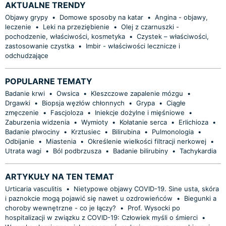
AKTUALNE TRENDY
Objawy grypy
•
Domowe sposoby na katar
•
Angina - objawy,
leczenie
•
Leki na przeziębienie
•
Olej z czarnuszki -
pochodzenie, właściwości, kosmetyka
•
Czystek – właściwości,
zastosowanie czystka
•
Imbir - właściwości lecznicze i
odchudzające
POPULARNE TEMATY
Badanie krwi
•
Owsica
•
Kleszczowe zapalenie mózgu
•
Drgawki
•
Biopsja węzłów chłonnych
•
Grypa
•
Ciągłe
zmęczenie
•
Fascjoloza
•
Iniekcje dożylne i mięśniowe
•
Zaburzenia widzenia
•
Wymioty
•
Kołatanie serca
•
Erlichioza
•
Badanie plwociny
•
Krztusiec
•
Bilirubina
•
Pulmonologia
•
Odbijanie
•
Miastenia
•
Określenie wielkości filtracji nerkowej
•
Utrata wagi
•
Ból podbrzusza
•
Badanie bilirubiny
•
Tachykardia
ARTYKUŁY NA TEN TEMAT
Urticaria vasculitis
•
Nietypowe objawy COVID-19. Sine usta, skóra
i paznokcie mogą pojawić się nawet u ozdrowieńców
•
Biegunki a
choroby wewnętrzne - co je łączy?
•
Prof. Wysocki po
hospitalizacji w związku z COVID-19: Człowiek myśli o śmierci
•