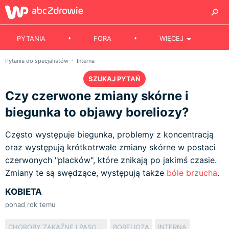
PYTANIA
FORA
WIĘCEJ
Pytania do specjalistów
Interna
SZUKAJ PYTAŃ
Czy czerwone zmiany skórne i
biegunka to objawy boreliozy?
Często występuje biegunka, problemy z koncentracją
oraz występują krótkotrwałe zmiany skórne w postaci
czerwonych "placków", które znikają po jakimś czasie.
Zmiany te są swędzące, występują także
bóle brzucha
.
KOBIETA
ponad rok temu
CHOROBY ZAKAŹNE I PASOŻYTNICZE
BORELIOZA
INTERNA