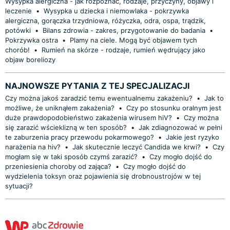
Wysypka alergiczna - jak rozpoznać, rodzaje, przyczyny, objawy i
leczenie
•
Wysypka u dziecka i niemowlaka - pokrzywka
alergiczna, gorączka trzydniowa, różyczka, odra, ospa, trądzik,
potówki
•
Bilans zdrowia - zakres, przygotowanie do badania
•
Pokrzywka ostra
•
Plamy na ciele. Mogą być objawem tych
chorób!
•
Rumień na skórze - rodzaje, rumień wędrujący jako
objaw boreliozy
NAJNOWSZE PYTANIA Z TEJ SPECJALIZACJI
Czy można jakoś zaradzić temu ewentualnemu zakażeniu?
•
Jak to
możliwe, że uniknąłem zakażenia?
•
Czy po stosunku oralnym jest
duże prawdopodobieństwo zakażenia wirusem hiV?
•
Czy można
się zarazić wścieklizną w ten sposób?
•
Jak zdiagnozować w pełni
te zaburzenia pracy przewodu pokarmowego?
•
Jakie jest ryzyko
narażenia na hiv?
•
Jak skutecznie leczyć Candida we krwi?
•
Czy
mogłam się w taki sposób czymś zarazić?
•
Czy mogło dojść do
przeniesienia choroby od zająca?
•
Czy mogło dojść do
wydzielenia toksyn oraz pojawienia się drobnoustrojów w tej
sytuacji?