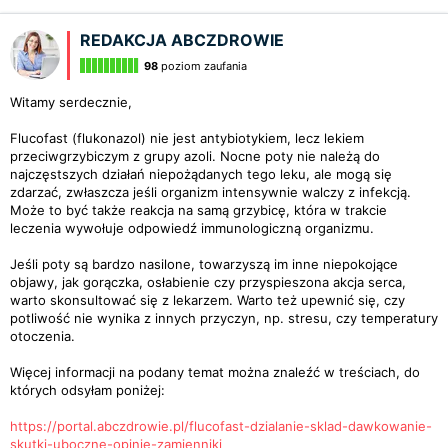
REDAKCJA ABCZDROWIE
98
poziom zaufania
Witamy serdecznie,
Flucofast (flukonazol) nie jest antybiotykiem, lecz lekiem
przeciwgrzybiczym z grupy azoli. Nocne poty nie należą do
najczęstszych działań niepożądanych tego leku, ale mogą się
zdarzać, zwłaszcza jeśli organizm intensywnie walczy z infekcją.
Może to być także reakcja na samą grzybicę, która w trakcie
leczenia wywołuje odpowiedź immunologiczną organizmu.
Jeśli poty są bardzo nasilone, towarzyszą im inne niepokojące
objawy, jak gorączka, osłabienie czy przyspieszona akcja serca,
warto skonsultować się z lekarzem. Warto też upewnić się, czy
potliwość nie wynika z innych przyczyn, np. stresu, czy temperatury
otoczenia.
Więcej informacji na podany temat można znaleźć w treściach, do
których odsyłam poniżej:
https://portal.abczdrowie.pl/flucofast-dzialanie-sklad-dawkowanie-
skutki-uboczne-opinie-zamienniki