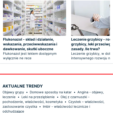
Flukonazol - skład i działanie,
Leczenie grzybicy - rod
wskazania, przeciwwskazania i
grzybicy, leki przeciwgr
dawkowanie, skutki uboczne
zasady. Ile trwa?
Flukonazol jest lekiem dostępnym
Leczenie grzybicy, w dobi
wyłącznie ne rece
intensywnego rozwoju na
AKTUALNE TRENDY
Objawy grypy
•
Domowe sposoby na katar
•
Angina - objawy,
leczenie
•
Leki na przeziębienie
•
Olej z czarnuszki -
pochodzenie, właściwości, kosmetyka
•
Czystek – właściwości,
zastosowanie czystka
•
Imbir - właściwości lecznicze i
odchudzające