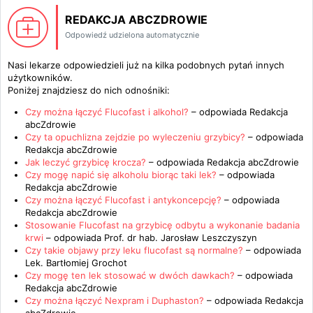
REDAKCJA ABCZDROWIE
Odpowiedź udzielona automatycznie
Nasi lekarze odpowiedzieli już na kilka podobnych pytań innych
użytkowników.
Poniżej znajdziesz do nich odnośniki:
Czy można łączyć Flucofast i alkohol?
– odpowiada
Redakcja
abcZdrowie
Czy ta opuchlizna zejdzie po wyleczeniu grzybicy?
– odpowiada
Redakcja abcZdrowie
Jak leczyć grzybicę krocza?
– odpowiada
Redakcja abcZdrowie
Czy mogę napić się alkoholu biorąc taki lek?
– odpowiada
Redakcja abcZdrowie
Czy można łączyć Flucofast i antykoncepcję?
– odpowiada
Redakcja abcZdrowie
Stosowanie Flucofast na grzybicę odbytu a wykonanie badania
krwi
– odpowiada
Prof. dr hab. Jarosław Leszczyszyn
Czy takie objawy przy leku flucofast są normalne?
– odpowiada
Lek. Bartłomiej Grochot
Czy mogę ten lek stosować w dwóch dawkach?
– odpowiada
Redakcja abcZdrowie
Czy można łączyć Nexpram i Duphaston?
– odpowiada
Redakcja