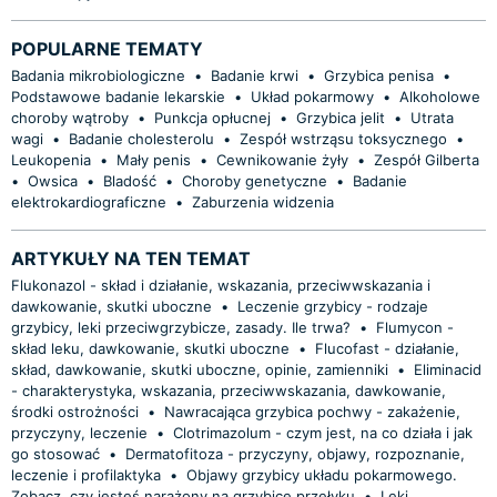
POPULARNE TEMATY
Badania mikrobiologiczne
•
Badanie krwi
•
Grzybica penisa
•
Podstawowe badanie lekarskie
•
Układ pokarmowy
•
Alkoholowe
choroby wątroby
•
Punkcja opłucnej
•
Grzybica jelit
•
Utrata
wagi
•
Badanie cholesterolu
•
Zespół wstrząsu toksycznego
•
Leukopenia
•
Mały penis
•
Cewnikowanie żyły
•
Zespół Gilberta
•
Owsica
•
Bladość
•
Choroby genetyczne
•
Badanie
elektrokardiograficzne
•
Zaburzenia widzenia
ARTYKUŁY NA TEN TEMAT
Flukonazol - skład i działanie, wskazania, przeciwwskazania i
dawkowanie, skutki uboczne
•
Leczenie grzybicy - rodzaje
grzybicy, leki przeciwgrzybicze, zasady. Ile trwa?
•
Flumycon -
skład leku, dawkowanie, skutki uboczne
•
Flucofast - działanie,
skład, dawkowanie, skutki uboczne, opinie, zamienniki
•
Eliminacid
- charakterystyka, wskazania, przeciwwskazania, dawkowanie,
środki ostrożności
•
Nawracająca grzybica pochwy - zakażenie,
przyczyny, leczenie
•
Clotrimazolum - czym jest, na co działa i jak
go stosować
•
Dermatofitoza - przyczyny, objawy, rozpoznanie,
leczenie i profilaktyka
•
Objawy grzybicy układu pokarmowego.
Zobacz, czy jesteś narażony na grzybicę przełyku
•
Leki