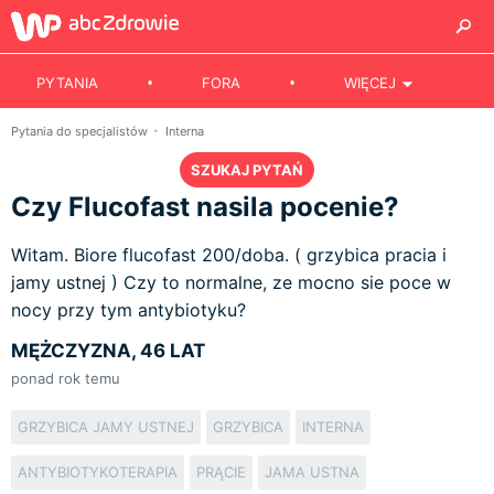
PYTANIA
FORA
WIĘCEJ
Pytania do specjalistów
Interna
SZUKAJ PYTAŃ
Czy Flucofast nasila pocenie?
Witam. Biore flucofast 200/doba. ( grzybica pracia i
jamy ustnej ) Czy to normalne, ze mocno sie poce w
nocy przy tym antybiotyku?
MĘŻCZYZNA, 46 LAT
ponad rok temu
GRZYBICA JAMY USTNEJ
GRZYBICA
INTERNA
ANTYBIOTYKOTERAPIA
PRĄCIE
JAMA USTNA