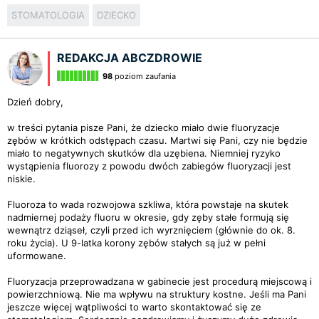
STOMATOLOGIA
DZIECKO
REDAKCJA ABCZDROWIE
98
poziom zaufania
Dzień dobry,
w treści pytania pisze Pani, że dziecko miało dwie fluoryzacje
zębów w krótkich odstępach czasu. Martwi się Pani, czy nie będzie
miało to negatywnych skutków dla uzębiena. Niemniej ryzyko
wystąpienia fluorozy z powodu dwóch zabiegów fluoryzacji jest
niskie.
Fluoroza to wada rozwojowa szkliwa, która powstaje na skutek
nadmiernej podaży fluoru w okresie, gdy zęby stałe formują się
wewnątrz dziąseł, czyli przed ich wyrznięciem (głównie do ok. 8.
roku życia). U 9-latka korony zębów stałych są już w pełni
uformowane.
Fluoryzacja przeprowadzana w gabinecie jest procedurą miejscową i
powierzchniową. Nie ma wpływu na struktury kostne. Jeśli ma Pani
jeszcze więcej wątpliwości to warto skontaktować się ze