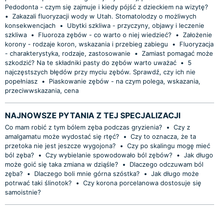
Pedodonta - czym się zajmuje i kiedy pójść z dzieckiem na wizytę?
•
Zakazali fluoryzacji wody w Utah. Stomatolodzy o możliwych
konsekwencjach
•
Ubytki szkliwa - przyczyny, objawy i leczenie
szkliwa
•
Fluoroza zębów - co warto o niej wiedzieć?
•
Założenie
korony - rodzaje koron, wskazania i przebieg zabiegu
•
Fluoryzacja
- charakterystyka, rodzaje, zastosowanie
•
Zamiast pomagać może
szkodzić? Na te składniki pasty do zębów warto uważać
•
5
najczęstszych błędów przy myciu zębów. Sprawdź, czy ich nie
popełniasz
•
Piaskowanie zębów - na czym polega, wskazania,
przeciwwskazania, cena
NAJNOWSZE PYTANIA Z TEJ SPECJALIZACJI
Co mam robić z tym bólem zęba podczas gryzienia?
•
Czy z
amalgamatu może wydostać się rtęć?
•
Czy to oznacza, że ta
przetoka nie jest jeszcze wygojona?
•
Czy po skalingu mogę mieć
ból zęba?
•
Czy wybielanie spowodowało ból zębów?
•
Jak długo
może goić się taka zmiana w dziąśle?
•
Dlaczego odczuwam ból
zęba?
•
Dlaczego boli mnie górna szóstka?
•
Jak długo może
potrwać taki ślinotok?
•
Czy korona porcelanowa dostosuje się
samoistnie?