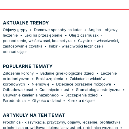
AKTUALNE TRENDY
Objawy grypy
•
Domowe sposoby na katar
•
Angina - objawy,
leczenie
•
Leki na przeziębienie
•
Olej z czarnuszki -
pochodzenie, właściwości, kosmetyka
•
Czystek – właściwości,
zastosowanie czystka
•
Imbir - właściwości lecznicze i
odchudzające
POPULARNE TEMATY
Założenie korony
•
Badanie ginekologiczne dzieci
•
Leczenie
ortodontyczne
•
Braki uzębienia
•
Zakładanie wkładów
koronowych
•
Niemowlę
•
Dziecięce porażenie mózgowe
•
Odbudowa kości
•
Cuchnięcie z ust
•
Stomatologia estetyczna
•
Usuwanie kamienia nazębnego
•
Szczepienia dzieci
•
Parodontoza
•
Otyłość u dzieci
•
Korekta dziąseł
ARTYKUŁY NA TEN TEMAT
Próchnica - klasyfikacja, przyczyny, objawy, leczenie, profilaktyka,
próchnica a prawidłowa higiena jamy ustnej, próchnica wczesna
•