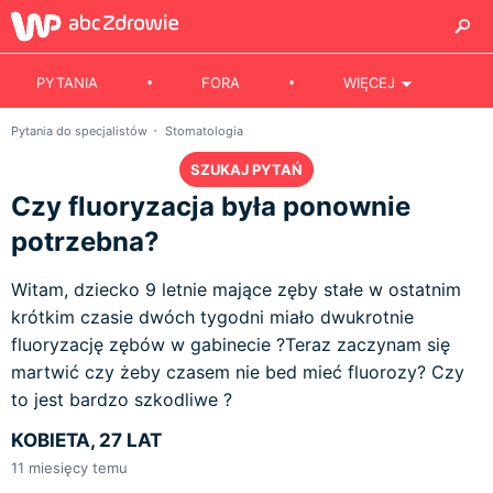
PYTANIA
FORA
WIĘCEJ
Pytania do specjalistów
Stomatologia
SZUKAJ PYTAŃ
Czy fluoryzacja była ponownie
potrzebna?
Witam, dziecko 9 letnie mające zęby stałe w ostatnim
krótkim czasie dwóch tygodni miało dwukrotnie
fluoryzację zębów w gabinecie ?Teraz zaczynam się
martwić czy żeby czasem nie bed mieć fluorozy? Czy
to jest bardzo szkodliwe ?
KOBIETA, 27 LAT
11
miesięcy temu