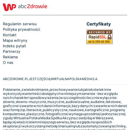
Certyfikaty
Regulamin serwisu
Polityka prywatności
Kontakt
Mapa witryny
Indeks pytań
Partnerzy
Reklama
O nas
ABCZDROWIE.PL JEST CZĘŚCIĄ WIRTUALNA POLSKA MEDIA S.A.
Pobieranie, zwielokrotnianie, przechowywanie lub jakiekolwiek inne
wykorzystywanie treści dostępnych w niniejszym serwisie - bez względu
na ich charakter i sposób wyrażenia (w szczególności lecz nie wyłącznie:
słowne, słowno-muzyczne, muzyczne, audiowizualne, audialne, tekstowe,
graficzne i zawarte w nich dane i informacje, bazy danych i zawarte w nich dane)
oraz formę (np. literackie, publicystyczne, naukowe, kartograficzne, programy
komputerowe, plastyczne, fotograficzne) wymaga uprzedniej i jednoznacznej
zgody Wirtualna Polska Media Spółka Akcyjna z siedzibą w Warszawie,
będącej właścicielem niniejszego serwisu, bez względu na sposób ich
eksploracji i wykorzystaną metodę (manualną lub zautomatyzowaną technikę,