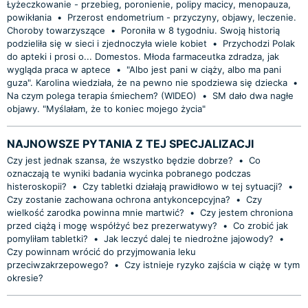
Łyżeczkowanie - przebieg, poronienie, polipy macicy, menopauza,
powikłania
•
Przerost endometrium - przyczyny, objawy, leczenie.
Choroby towarzyszące
•
Poroniła w 8 tygodniu. Swoją historią
podzieliła się w sieci i zjednoczyła wiele kobiet
•
Przychodzi Polak
do apteki i prosi o... Domestos. Młoda farmaceutka zdradza, jak
wygląda praca w aptece
•
"Albo jest pani w ciąży, albo ma pani
guza". Karolina wiedziała, że na pewno nie spodziewa się dziecka
•
Na czym polega terapia śmiechem? (WIDEO)
•
SM dało dwa nagłe
objawy. "Myślałam, że to koniec mojego życia"
NAJNOWSZE PYTANIA Z TEJ SPECJALIZACJI
Czy jest jednak szansa, że wszystko będzie dobrze?
•
Co
oznaczają te wyniki badania wycinka pobranego podczas
histeroskopii?
•
Czy tabletki działają prawidłowo w tej sytuacji?
•
Czy zostanie zachowana ochrona antykoncepcyjna?
•
Czy
wielkość zarodka powinna mnie martwić?
•
Czy jestem chroniona
przed ciążą i mogę współżyć bez prezerwatywy?
•
Co zrobić jak
pomyliłam tabletki?
•
Jak leczyć dalej te niedrożne jajowody?
•
Czy powinnam wrócić do przyjmowania leku
przeciwzakrzepowego?
•
Czy istnieje ryzyko zajścia w ciążę w tym
okresie?