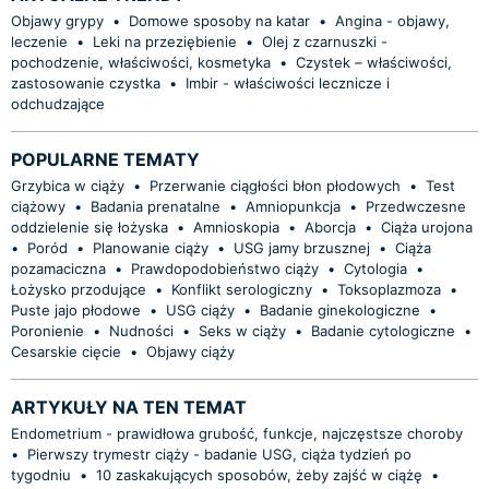
Objawy grypy
•
Domowe sposoby na katar
•
Angina - objawy,
leczenie
•
Leki na przeziębienie
•
Olej z czarnuszki -
pochodzenie, właściwości, kosmetyka
•
Czystek – właściwości,
zastosowanie czystka
•
Imbir - właściwości lecznicze i
odchudzające
POPULARNE TEMATY
Grzybica w ciąży
•
Przerwanie ciągłości błon płodowych
•
Test
ciążowy
•
Badania prenatalne
•
Amniopunkcja
•
Przedwczesne
oddzielenie się łożyska
•
Amnioskopia
•
Aborcja
•
Ciąża urojona
•
Poród
•
Planowanie ciąży
•
USG jamy brzusznej
•
Ciąża
pozamaciczna
•
Prawdopodobieństwo ciąży
•
Cytologia
•
Łożysko przodujące
•
Konflikt serologiczny
•
Toksoplazmoza
•
Puste jajo płodowe
•
USG ciąży
•
Badanie ginekologiczne
•
Poronienie
•
Nudności
•
Seks w ciąży
•
Badanie cytologiczne
•
Cesarskie cięcie
•
Objawy ciąży
ARTYKUŁY NA TEN TEMAT
Endometrium - prawidłowa grubość, funkcje, najczęstsze choroby
•
Pierwszy trymestr ciąży - badanie USG, ciąża tydzień po
tygodniu
•
10 zaskakujących sposobów, żeby zajść w ciążę
•