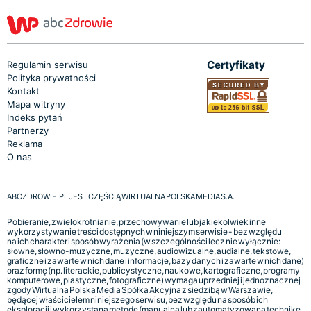
Certyfikaty
Regulamin serwisu
Polityka prywatności
Kontakt
Mapa witryny
Indeks pytań
Partnerzy
Reklama
O nas
ABCZDROWIE.PL JEST CZĘŚCIĄ WIRTUALNA POLSKA MEDIA S.A.
Pobieranie, zwielokrotnianie, przechowywanie lub jakiekolwiek inne
wykorzystywanie treści dostępnych w niniejszym serwisie - bez względu
na ich charakter i sposób wyrażenia (w szczególności lecz nie wyłącznie:
słowne, słowno-muzyczne, muzyczne, audiowizualne, audialne, tekstowe,
graficzne i zawarte w nich dane i informacje, bazy danych i zawarte w nich dane)
oraz formę (np. literackie, publicystyczne, naukowe, kartograficzne, programy
komputerowe, plastyczne, fotograficzne) wymaga uprzedniej i jednoznacznej
zgody Wirtualna Polska Media Spółka Akcyjna z siedzibą w Warszawie,
będącej właścicielem niniejszego serwisu, bez względu na sposób ich
eksploracji i wykorzystaną metodę (manualną lub zautomatyzowaną technikę,