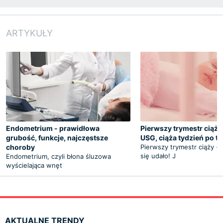
ARTYKUŁY
Endometrium - prawidłowa
Pierwszy trymestr ciąży
grubość, funkcje, najczęstsze
USG, ciąża tydzień po t
choroby
Pierwszy trymestr ciąży 
się udało! J
Endometrium, czyli błona śluzowa
wyścielająca wnęt
AKTUALNE TRENDY