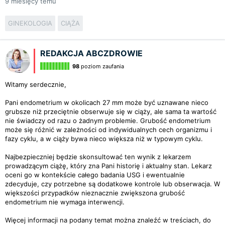
9
miesięcy temu
GINEKOLOGIA
CIĄŻA
REDAKCJA ABCZDROWIE
98
poziom zaufania
Witamy serdecznie,
Pani endometrium w okolicach 27 mm może być uznawane nieco
grubsze niż przeciętnie obserwuje się w ciąży, ale sama ta wartość
nie świadczy od razu o żadnym problemie. Grubość endometrium
może się różnić w zależności od indywidualnych cech organizmu i
fazy cyklu, a w ciąży bywa nieco większa niż w typowym cyklu.
Najbezpieczniej będzie skonsultować ten wynik z lekarzem
prowadzącym ciążę, który zna Pani historię i aktualny stan. Lekarz
oceni go w kontekście całego badania USG i ewentualnie
zdecyduje, czy potrzebne są dodatkowe kontrole lub obserwacja. W
większości przypadków nieznacznie zwiększona grubość
endometrium nie wymaga interwencji.
Więcej informacji na podany temat można znaleźć w treściach, do