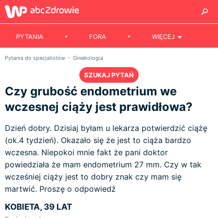
PYTANIA
FORA
WIĘCEJ
Pytania do specjalistów
Ginekologia
SZUKAJ PYTAŃ
Czy grubość endometrium we
wczesnej ciąży jest prawidłowa?
Dzień dobry. Dzisiaj byłam u lekarza potwierdzić ciążę
(ok.4 tydzień). Okazało się że jest to ciąża bardzo
wczesna. Niepokoi mnie fakt że pani doktor
powiedziała że mam endometrium 27 mm. Czy w tak
wcześniej ciąży jest to dobry znak czy mam się
martwić. Proszę o odpowiedź
KOBIETA, 39 LAT