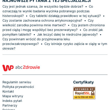
NAJNOWSZE PYTANIA Z TEJ SPECJALIZACJI
Czy jest jednak szansa, że wszystko będzie dobrze?
•
Co
oznaczają te wyniki badania wycinka pobranego podczas
histeroskopii?
•
Czy tabletki działają prawidłowo w tej sytuacji?
•
Czy zostanie zachowana ochrona antykoncepcyjna?
•
Czy
wielkość zarodka powinna mnie martwić?
•
Czy jestem chroniona
przed ciążą i mogę współżyć bez prezerwatywy?
•
Co zrobić jak
pomyliłam tabletki?
•
Jak leczyć dalej te niedrożne jajowody?
•
Czy powinnam wrócić do przyjmowania leku
przeciwzakrzepowego?
•
Czy istnieje ryzyko zajścia w ciążę w tym
okresie?
Certyfikaty
Regulamin serwisu
Polityka prywatności
Kontakt
Mapa witryny
Indeks pytań
Partnerzy
Reklama