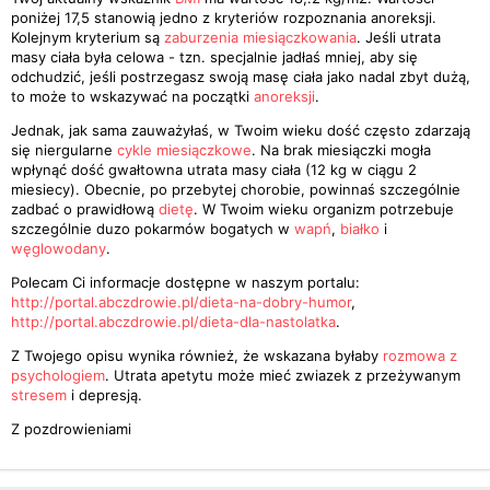
poniżej 17,5 stanowią jedno z kryteriów rozpoznania anoreksji.
Kolejnym kryterium są
zaburzenia miesiączkowania
. Jeśli utrata
masy ciała była celowa - tzn. specjalnie jadłaś mniej, aby się
odchudzić, jeśli postrzegasz swoją masę ciała jako nadal zbyt dużą,
to może to wskazywać na początki
anoreksji
.
Jednak, jak sama zauważyłaś, w Twoim wieku dość często zdarzają
się niergularne
cykle miesiączkowe
. Na brak miesiączki mogła
wpłynąć dość gwałtowna utrata masy ciała (12 kg w ciągu 2
miesiecy). Obecnie, po przebytej chorobie, powinnaś szczególnie
zadbać o prawidłową
dietę
. W Twoim wieku organizm potrzebuje
szczególnie duzo pokarmów bogatych w
wapń
,
białko
i
węglowodany
.
Polecam Ci informacje dostępne w naszym portalu:
http://portal.abczdrowie.pl/dieta-na-dobry-humor
,
http://portal.abczdrowie.pl/dieta-dla-nastolatka
.
Z Twojego opisu wynika również, że wskazana byłaby
rozmowa z
psychologiem
. Utrata apetytu może mieć zwiazek z przeżywanym
stresem
i depresją.
Z pozdrowieniami