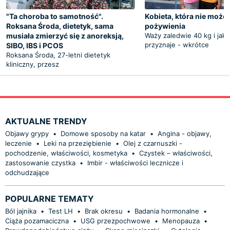
"Ta choroba to samotność".
Kobieta, która nie może j
Roksana Środa, dietetyk, sama
pożywienia
musiała zmierzyć się z anoreksją,
Waży zaledwie 40 kg i jak
przyznaje - wkrótce
SIBO, IBS i PCOS
Roksana Środa, 27-letni dietetyk
kliniczny, przesz
AKTUALNE TRENDY
Objawy grypy
•
Domowe sposoby na katar
•
Angina - objawy,
leczenie
•
Leki na przeziębienie
•
Olej z czarnuszki -
pochodzenie, właściwości, kosmetyka
•
Czystek – właściwości,
zastosowanie czystka
•
Imbir - właściwości lecznicze i
odchudzające
POPULARNE TEMATY
Ból jajnika
•
Test LH
•
Brak okresu
•
Badania hormonalne
•
Ciąża pozamaciczna
•
USG przezpochwowe
•
Menopauza
•