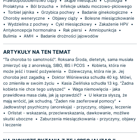
Prawdopodobieństwo ciąży
•
Skąpe miesiączki
•
Cytologia
•
Prolaktyna
•
Ból brzucha
•
Infekcje układu moczowo-płciowego
•
Torbiel jajnika
•
Grzybica pochwy
•
Badanie ginekologiczne
•
Choroby weneryczne
•
Objawy ciąży
•
Bolesne miesiączkowanie
•
Wydzielina z pochwy
•
Cykl miesiączkowy
•
Zakażenie HPV
•
Antykoncepcja hormonalna
•
Rak piersi
•
Amniopunkcja
•
Bulimia
•
AMH
•
Badanie drożności jajowodów
ARTYKUŁY NA TEN TEMAT
"Ta choroba to samotność". Roksana Środa, dietetyk, sama musiała
zmierzyć się z anoreksją, SIBO, IBS i PCOS
•
Kobieta, która nie
może jeść i trawić pożywienia
•
Dziewczyna, która nie je. Jej
choroba jest zagadką
•
Doktor Wiśniewska schudła 40 kg. Mówi,
co zmieniła w swoim życiu
•
Kasia Zielińska schudła 13 kg. "Żadna
kobieta nie chce tego usłyszeć"
•
Waga niemowlęcia - jaka
prawidłowa masa ciała, jak ją sprawdzić?
•
U lekarza słyszą, że
mają wrócić, jak schudną. "Żaden nie zaoferował pomocy"
•
Jadłowstręt psychiczny (anoreksja) - przyczyny, objawy, leczenie
•
Orlistat - wskazania, przeciwwskazania, dawkowanie, możliwe
skutki uboczne
•
Zaburzenia miesiączkowania - przyczyny, objawy
i leczenie