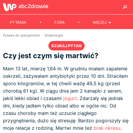
PYTANIA
FORA
WIĘCEJ
Pytania do specjalistów
Ginekologia
SZUKAJ PYTAŃ
Czy jest czym się martwić?
Mam 13 lat, mierzę 1,64 m. W grudniu miałam zapalenie
oskrzeli, zażywałam antybiotyki przez 10 dni. Straciłam
sporo kilogramów, w tej chwili ważę 49,5 kg (przed
chorobą 61 kg). W ciągu dnia jem 2 kanapki z serem,
jakiś lekki obiad i czasami
jogurt
. Zdarzały się jednak
dni, kiedy jadłam tylko obiad albo w ogóle nic. Od
czasu choroby mam też uczucie ciągłego
przygnębienia, dużo się stresuję. Bardzo pogorszyły się
moje relacje z rodziną. Martwi mnie też
brak okresu
.