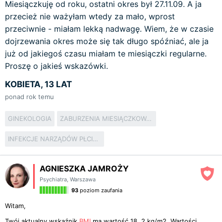
Miesiączkuję od roku, ostatni okres był 27.11.09. A ja
przecież nie ważyłam wtedy za mało, wprost
przeciwnie - miałam lekką nadwagę. Wiem, że w czasie
dojrzewania okres może się tak długo spóźniać, ale ja
już od jakiegoś czasu miałam te miesiączki regularne.
Proszę o jakieś wskazówki.
KOBIETA, 13 LAT
ponad rok temu
GINEKOLOGIA
ZABURZENIA MIESIĄCZKOWANIA
INFEKCJE NARZĄDÓW PŁCIOWYCH
AGNIESZKA JAMROŻY
Psychiatra
,
Warszawa
93
poziom zaufania
Witam,
Twój aktualny wskaźnik
BMI
ma wartość 18,.2 kg/m2. Wartości