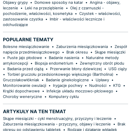
Objawy grypy
•
Domowe sposoby na katar
•
Angina - objawy,
leczenie
•
Leki na przeziębienie
•
Olej z czarnuszki -
pochodzenie, właściwości, kosmetyka
•
Czystek – właściwości,
zastosowanie czystka
•
Imbir - właściwości lecznicze i
odchudzające
POPULARNE TEMATY
Bolesne miesiączkowanie
•
Zaburzenia miesiączkowania
•
Zespół
napięcia przedmiesiączkowego
•
Brak okresu
•
Skąpe miesiączki
•
Puste jajo płodowe
•
Badanie nasienia
•
Naturalne metody
antykoncepcji
•
Biopsja endometrium
•
Zewnętrzny obrót płodu
•
Badania przed ciążą
•
Przerwanie błony dziewiczej
•
USG ciąży
•
Torbiel gruczołu przedsionkowego większego (Bartholina)
•
Gruczolakowłókniak
•
Badanie ginekologiczne
•
Upławy
•
Monitorowanie owulacji
•
Irygacje pochwy
•
Nudności
•
KTG
•
Krążki dopochwowe
•
Infekcje układu moczowo-płciowego
•
Choroby weneryczne
•
Komputery cyklu
ARTYKUŁY NA TEN TEMAT
Skąpe miesiączki - cykl menstruacyjny, przyczyny i leczenie
•
Zaburzenia miesiączkowania - przyczyny, objawy i leczenie
•
Brak
okresu po odstawieniu tabletek
•
Rodzaje i działanie wkładek