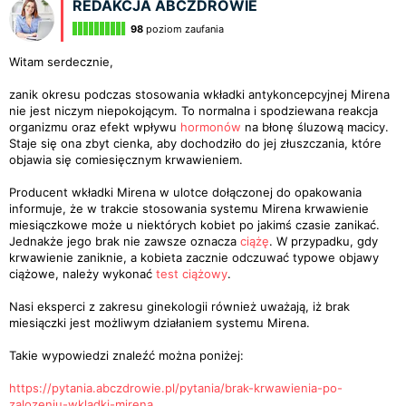
REDAKCJA ABCZDROWIE
98
poziom zaufania
Witam serdecznie,
zanik okresu podczas stosowania wkładki antykoncepcyjnej Mirena
nie jest niczym niepokojącym. To normalna i spodziewana reakcja
organizmu oraz efekt wpływu
hormonów
na błonę śluzową macicy.
Staje się ona zbyt cienka, aby dochodziło do jej złuszczania, które
objawia się comiesięcznym krwawieniem.
Producent wkładki Mirena w ulotce dołączonej do opakowania
informuje, że w trakcie stosowania systemu Mirena krwawienie
miesiączkowe może u niektórych kobiet po jakimś czasie zanikać.
Jednakże jego brak nie zawsze oznacza
ciążę
. W przypadku, gdy
krwawienie zaniknie, a kobieta zacznie odczuwać typowe objawy
ciążowe, należy wykonać
test ciążowy
.
Nasi eksperci z zakresu ginekologii również uważają, iż brak
miesiączki jest możliwym działaniem systemu Mirena.
Takie wypowiedzi znaleźć można poniżej:
https://pytania.abczdrowie.pl/pytania/brak-krwawienia-po-
zalozeniu-wkladki-mirena
,