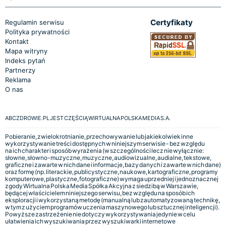
Certyfikaty
Regulamin serwisu
Polityka prywatności
Kontakt
Mapa witryny
Indeks pytań
Partnerzy
Reklama
O nas
ABCZDROWIE.PL JEST CZĘŚCIĄ WIRTUALNA POLSKA MEDIA S.A.
Pobieranie, zwielokrotnianie, przechowywanie lub jakiekolwiek inne
wykorzystywanie treści dostępnych w niniejszym serwisie - bez względu
na ich charakter i sposób wyrażenia (w szczególności lecz nie wyłącznie:
słowne, słowno-muzyczne, muzyczne, audiowizualne, audialne, tekstowe,
graficzne i zawarte w nich dane i informacje, bazy danych i zawarte w nich dane)
oraz formę (np. literackie, publicystyczne, naukowe, kartograficzne, programy
komputerowe, plastyczne, fotograficzne) wymaga uprzedniej i jednoznacznej
zgody Wirtualna Polska Media Spółka Akcyjna z siedzibą w Warszawie,
będącej właścicielem niniejszego serwisu, bez względu na sposób ich
eksploracji i wykorzystaną metodę (manualną lub zautomatyzowaną technikę,
w tym z użyciem programów uczenia maszynowego lub sztucznej inteligencji).
Powyższe zastrzeżenie nie dotyczy wykorzystywania jedynie w celu
ułatwienia ich wyszukiwania przez wyszukiwarki internetowe