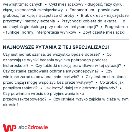
wewnątrzmacicznych
•
Cykl miesiączkowy - długość, fazy cyklu,
ciąża, kalendarzyk miesiączkowy
•
Endometrium - prawidłowa
grubość, funkcje, najczęstsze choroby
•
Brak okresu - najczęstsze
przyczyny i metody leczenia
•
Przychodzi kobieta do lekarza i… o
co zapytać ginekologa przy doborze antykoncepcji?
•
Progesteron
- funkcje, normy, interpretacja wyników
•
Zbyt częste miesiączki
NAJNOWSZE PYTANIA Z TEJ SPECJALIZACJI
Czy jest jednak szansa, że wszystko będzie dobrze?
•
Co
oznaczają te wyniki badania wycinka pobranego podczas
histeroskopii?
•
Czy tabletki działają prawidłowo w tej sytuacji?
•
Czy zostanie zachowana ochrona antykoncepcyjna?
•
Czy
wielkość zarodka powinna mnie martwić?
•
Czy jestem chroniona
przed ciążą i mogę współżyć bez prezerwatywy?
•
Co zrobić jak
pomyliłam tabletki?
•
Jak leczyć dalej te niedrożne jajowody?
•
Czy powinnam wrócić do przyjmowania leku
przeciwzakrzepowego?
•
Czy istnieje ryzyko zajścia w ciążę w tym
okresie?