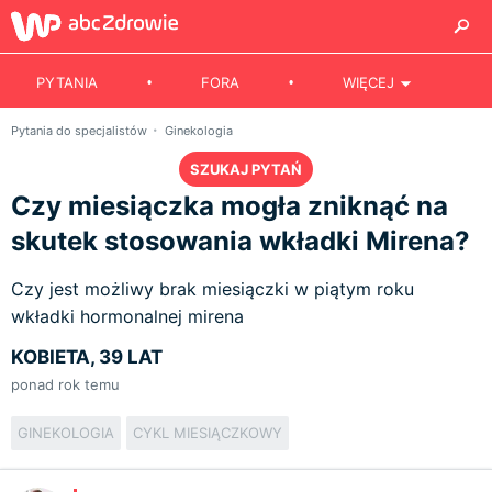
PYTANIA
FORA
WIĘCEJ
Pytania do specjalistów
Ginekologia
SZUKAJ PYTAŃ
Czy miesiączka mogła zniknąć na
skutek stosowania wkładki Mirena?
Czy jest możliwy brak miesiączki w piątym roku
wkładki hormonalnej mirena
KOBIETA, 39 LAT
ponad rok temu
GINEKOLOGIA
CYKL MIESIĄCZKOWY