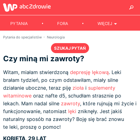
PYTANIA
FORA
WIĘCEJ
Pytania do specjalistów
Neurologia
SZUKAJ PYTAŃ
Czy miną mi zawroty?
Witam, miałam stwierdzoną
depresję lękową
. Leki
brałam tydzień, po czym odstawiłam, miały silne
działanie uboczne, teraz piję
zioła
i
suplementy
witaminowe
oraz nafte d5, schudłam strasznie po
lekach. Mam nadal silne
zawroty
, które rujnują mi życie i
funkcjonowanie, natomiast
lęki
zniknęły. Jest jakiś
naturalny sposób na zawroty? Boję się brać znowu
te leki, proszę o pomoc!
KOBIETA, 29 LAT