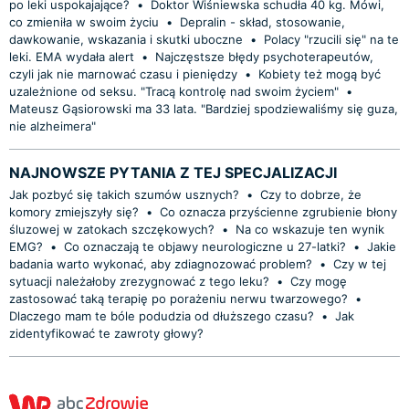
po leki uspokajające?
•
Doktor Wiśniewska schudła 40 kg. Mówi,
co zmieniła w swoim życiu
•
Depralin - skład, stosowanie,
dawkowanie, wskazania i skutki uboczne
•
Polacy "rzucili się" na te
leki. EMA wydała alert
•
Najczęstsze błędy psychoterapeutów,
czyli jak nie marnować czasu i pieniędzy
•
Kobiety też mogą być
uzależnione od seksu. "Tracą kontrolę nad swoim życiem"
•
Mateusz Gąsiorowski ma 33 lata. "Bardziej spodziewaliśmy się guza,
nie alzheimera"
NAJNOWSZE PYTANIA Z TEJ SPECJALIZACJI
Jak pozbyć się takich szumów usznych?
•
Czy to dobrze, że
komory zmiejszyły się?
•
Co oznacza przyścienne zgrubienie błony
śluzowej w zatokach szczękowych?
•
Na co wskazuje ten wynik
EMG?
•
Co oznaczają te objawy neurologiczne u 27-latki?
•
Jakie
badania warto wykonać, aby zdiagnozować problem?
•
Czy w tej
sytuacji należałoby zrezygnować z tego leku?
•
Czy mogę
zastosować taką terapię po porażeniu nerwu twarzowego?
•
Dlaczego mam te bóle podudzia od dłuższego czasu?
•
Jak
zidentyfikować te zawroty głowy?