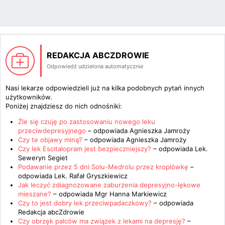
REDAKCJA ABCZDROWIE
Odpowiedź udzielona automatycznie
Nasi lekarze odpowiedzieli już na kilka podobnych pytań innych
użytkowników.
Poniżej znajdziesz do nich odnośniki:
Źle się czuję po zastosowaniu nowego leku
przeciwdepresyjnego
– odpowiada
Agnieszka Jamroży
Czy te objawy miną?
– odpowiada
Agnieszka Jamroży
Czy lek Escitalopram jest bezpieczniejszy?
– odpowiada
Lek.
Seweryn Segiet
Podawanie przez 5 dni Solu-Medrolu przez kroplówkę
–
odpowiada
Lek. Rafał Gryszkiewicz
Jak leczyć zdiagnozowane zaburzenia depresyjno-lękowe
mieszane?
– odpowiada
Mgr Hanna Markiewicz
Czy to jest dobry lek przeciwpadaczkowy?
– odpowiada
Redakcja abcZdrowie
Czy obrzęk palców ma związek z lekami na depresję?
–