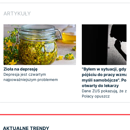
ARTYKUŁY
Zioła na depresję
"Byłem w sytuacji, gdy 
Depresja jest czwartym
pójściu do pracy wzmag
najpoważniejszym problemem
myśli samobójcze". Poru
otwarty do lekarzy
Dane ZUS pokazują, że z r
Polacy opuszcz
AKTUALNE TRENDY