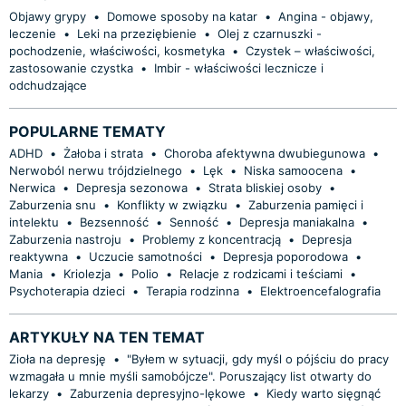
Objawy grypy
•
Domowe sposoby na katar
•
Angina - objawy,
leczenie
•
Leki na przeziębienie
•
Olej z czarnuszki -
pochodzenie, właściwości, kosmetyka
•
Czystek – właściwości,
zastosowanie czystka
•
Imbir - właściwości lecznicze i
odchudzające
POPULARNE TEMATY
ADHD
•
Żałoba i strata
•
Choroba afektywna dwubiegunowa
•
Nerwoból nerwu trójdzielnego
•
Lęk
•
Niska samoocena
•
Nerwica
•
Depresja sezonowa
•
Strata bliskiej osoby
•
Zaburzenia snu
•
Konflikty w związku
•
Zaburzenia pamięci i
intelektu
•
Bezsenność
•
Senność
•
Depresja maniakalna
•
Zaburzenia nastroju
•
Problemy z koncentracją
•
Depresja
reaktywna
•
Uczucie samotności
•
Depresja poporodowa
•
Mania
•
Kriolezja
•
Polio
•
Relacje z rodzicami i teściami
•
Psychoterapia dzieci
•
Terapia rodzinna
•
Elektroencefalografia
ARTYKUŁY NA TEN TEMAT
Zioła na depresję
•
"Byłem w sytuacji, gdy myśl o pójściu do pracy
wzmagała u mnie myśli samobójcze". Poruszający list otwarty do
lekarzy
•
Zaburzenia depresyjno-lękowe
•
Kiedy warto sięgnąć