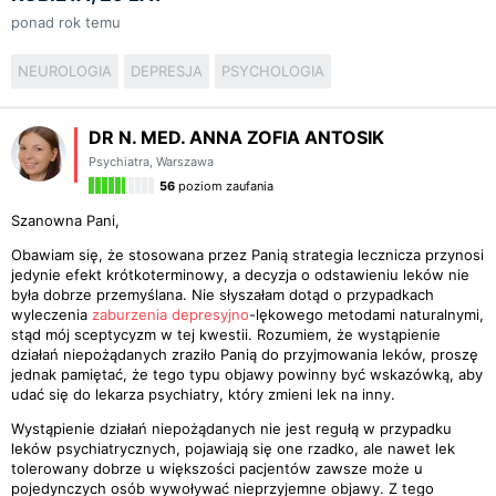
ponad rok temu
NEUROLOGIA
DEPRESJA
PSYCHOLOGIA
DR N. MED. ANNA ZOFIA ANTOSIK
Psychiatra
,
Warszawa
56
poziom zaufania
Szanowna Pani,
Obawiam się, że stosowana przez Panią strategia lecznicza przynosi
jedynie efekt krótkoterminowy, a decyzja o odstawieniu leków nie
była dobrze przemyślana. Nie słyszałam dotąd o przypadkach
wyleczenia
zaburzenia depresyjno
-lękowego metodami naturalnymi,
stąd mój sceptycyzm w tej kwestii. Rozumiem, że wystąpienie
działań niepożądanych zraziło Panią do przyjmowania leków, proszę
jednak pamiętać, że tego typu objawy powinny być wskazówką, aby
udać się do lekarza psychiatry, który zmieni lek na inny.
Wystąpienie działań niepożądanych nie jest regułą w przypadku
leków psychiatrycznych, pojawiają się one rzadko, ale nawet lek
tolerowany dobrze u większości pacjentów zawsze może u
pojedynczych osób wywoływać nieprzyjemne objawy. Z tego