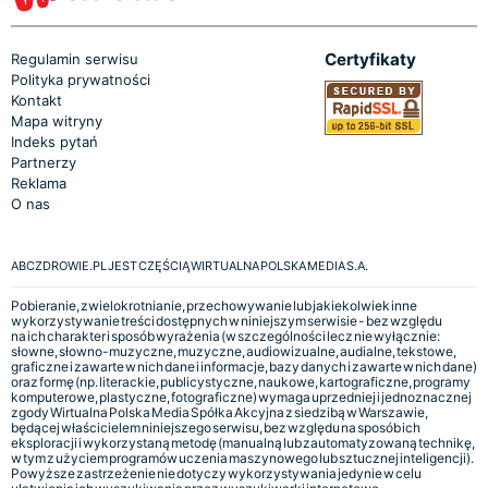
Certyfikaty
Regulamin serwisu
Polityka prywatności
Kontakt
Mapa witryny
Indeks pytań
Partnerzy
Reklama
O nas
ABCZDROWIE.PL JEST CZĘŚCIĄ WIRTUALNA POLSKA MEDIA S.A.
Pobieranie, zwielokrotnianie, przechowywanie lub jakiekolwiek inne
wykorzystywanie treści dostępnych w niniejszym serwisie - bez względu
na ich charakter i sposób wyrażenia (w szczególności lecz nie wyłącznie:
słowne, słowno-muzyczne, muzyczne, audiowizualne, audialne, tekstowe,
graficzne i zawarte w nich dane i informacje, bazy danych i zawarte w nich dane)
oraz formę (np. literackie, publicystyczne, naukowe, kartograficzne, programy
komputerowe, plastyczne, fotograficzne) wymaga uprzedniej i jednoznacznej
zgody Wirtualna Polska Media Spółka Akcyjna z siedzibą w Warszawie,
będącej właścicielem niniejszego serwisu, bez względu na sposób ich
eksploracji i wykorzystaną metodę (manualną lub zautomatyzowaną technikę,
w tym z użyciem programów uczenia maszynowego lub sztucznej inteligencji).
Powyższe zastrzeżenie nie dotyczy wykorzystywania jedynie w celu