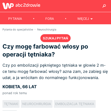
PYTANIA
FORA
WIĘCEJ
Pytania do specjalistów
Neurochirurgia
SZUKAJ PYTAŃ
Czy mogę farbować włosy po
operacji tętniaka?
Czy po embolizacji pękniętego tętniaka w głowie 2 m-
ce tenu mogę farbować włosy? azna zam, ze zabieg się
udał, a ja wróciłam do normalnego funkcjonowania.
KOBIETA, 66 LAT
ponad rok temu
TĘTNIAKI
NEUROCHIRURGIA
EMBOLIZACJA TĘTNIAKA