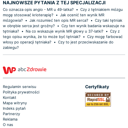
NAJNOWSZE PYTANIA Z TEJ SPECJALIZACJI
Co oznacza opis angio - MR u 49-latka?
•
Czy z tętniakiem mózgu
mogę stosować krioterapię?
•
Jak ocenić ten wynik MR
mózgowia?
•
Jak rozumieć ten opis MR serca?
•
Czy taki tętniak
w obrębie serca jest groźny?
•
Czy ten wynik badania wskazuje na
tętniaka?
•
Na co wskazuje wynik MR głowy u 37-latki?
•
Czy z
tego opisu wynika, że to może być tętniak?
•
Czy mogę farbować
włosy po operacji tętniaka?
•
Czy to jest przeciwskazanie do
zabiegu?
Certyfikaty
Regulamin serwisu
Polityka prywatności
Kontakt
Mapa witryny
Indeks pytań
Partnerzy
Reklama
O nas