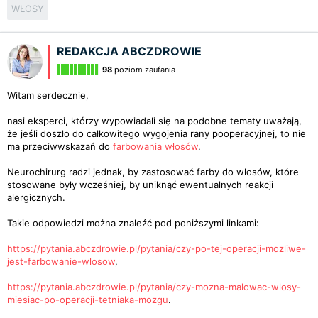
WŁOSY
REDAKCJA ABCZDROWIE
98
poziom zaufania
Witam serdecznie,
nasi eksperci, którzy wypowiadali się na podobne tematy uważają,
że jeśli doszło do całkowitego wygojenia rany pooperacyjnej, to nie
ma przeciwwskazań do
farbowania włosów
.
Neurochirurg radzi jednak, by zastosować farby do włosów, które
stosowane były wcześniej, by uniknąć ewentualnych reakcji
alergicznych.
Takie odpowiedzi można znaleźć pod poniższymi linkami:
https://pytania.abczdrowie.pl/pytania/czy-po-tej-operacji-mozliwe-
jest-farbowanie-wlosow
,
https://pytania.abczdrowie.pl/pytania/czy-mozna-malowac-wlosy-
miesiac-po-operacji-tetniaka-mozgu
.