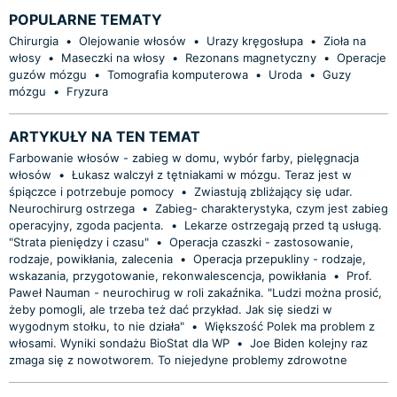
POPULARNE TEMATY
Chirurgia
•
Olejowanie włosów
•
Urazy kręgosłupa
•
Zioła na
włosy
•
Maseczki na włosy
•
Rezonans magnetyczny
•
Operacje
guzów mózgu
•
Tomografia komputerowa
•
Uroda
•
Guzy
mózgu
•
Fryzura
ARTYKUŁY NA TEN TEMAT
Farbowanie włosów - zabieg w domu, wybór farby, pielęgnacja
włosów
•
Łukasz walczył z tętniakami w mózgu. Teraz jest w
śpiączce i potrzebuje pomocy
•
Zwiastują zbliżający się udar.
Neurochirurg ostrzega
•
Zabieg- charakterystyka, czym jest zabieg
operacyjny, zgoda pacjenta.
•
Lekarze ostrzegają przed tą usługą.
"Strata pieniędzy i czasu"
•
Operacja czaszki - zastosowanie,
rodzaje, powikłania, zalecenia
•
Operacja przepukliny - rodzaje,
wskazania, przygotowanie, rekonwalescencja, powikłania
•
Prof.
Paweł Nauman - neurochirug w roli zakaźnika. "Ludzi można prosić,
żeby pomogli, ale trzeba też dać przykład. Jak się siedzi w
wygodnym stołku, to nie działa"
•
Większość Polek ma problem z
włosami. Wyniki sondażu BioStat dla WP
•
Joe Biden kolejny raz
zmaga się z nowotworem. To niejedyne problemy zdrowotne