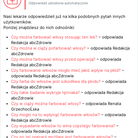
Odpowiedź udzielona automatycznie
Nasi lekarze odpowiedzieli już na kilka podobnych pytań innych
użytkowników.
Poniżej znajdziesz do nich odnośniki:
Czy można farbować włosy stosując ten lek?
– odpowiada
Redakcja abcZdrowie
Czy można w ciąży pofarbować włosy?
– odpowiada
Redakcja
abcZdrowie
Czy można farbować włosy przed operacją?
– odpowiada
Redakcja abcZdrowie
Czy farbowanie włosów mogło mieć jakiś wpływ na płód?
–
odpowiada
Redakcja abcZdrowie
Czy farba do włosów jest szkodliwa dla płodu?
– odpowiada
Redakcja abcZdrowie
Czy takie badanie wykryje tętniaka?
– odpowiada
Redakcja
abcZdrowie
Czy w ciąży można farbować włosy?
– odpowiada
Renata
GrzechociĹska
Czy mogło na to wpłynąć farbowanie włosów?
– odpowiada
Redakcja abcZdrowie
Czy wypadanie włosów to wina częstego farbowania?
–
odpowiada
Redakcja abcZdrowie
Czy po tej operacji możliwe jest farbowanie włosów?
–