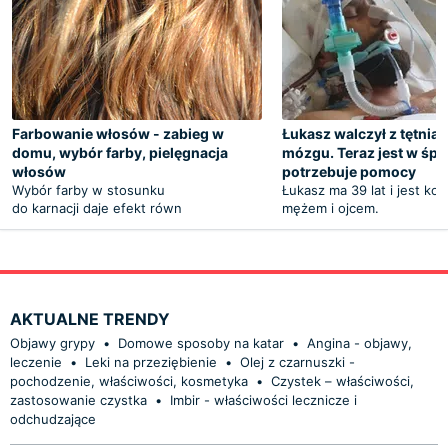
Farbowanie włosów - zabieg w
Łukasz walczył z tętnia
domu, wybór farby, pielęgnacja
mózgu. Teraz jest w śpią
włosów
potrzebuje pomocy
Wybór farby w stosunku
Łukasz ma 39 lat i jest ko
do karnacji daje efekt równ
mężem i ojcem.
AKTUALNE TRENDY
Objawy grypy
•
Domowe sposoby na katar
•
Angina - objawy,
leczenie
•
Leki na przeziębienie
•
Olej z czarnuszki -
pochodzenie, właściwości, kosmetyka
•
Czystek – właściwości,
zastosowanie czystka
•
Imbir - właściwości lecznicze i
odchudzające