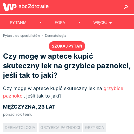
PYTANIA
FORA
WIĘCEJ
Pytania do specjalistów
Dermatologia
SZUKAJ PYTAŃ
Czy mogę w aptece kupić
skuteczny lek na grzybice paznokci,
jeśli tak to jaki?
Czy mogę w aptece kupić skuteczny lek na
grzybice
paznokci
, jeśli tak to jaki?
MĘŻCZYZNA, 23 LAT
ponad rok temu
DERMATOLOGIA
GRZYBICA PAZNOKCI
GRZYBICA