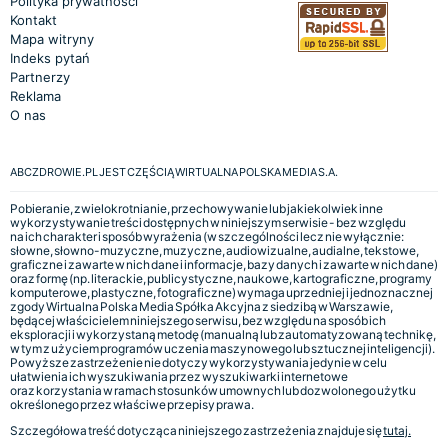
Polityka prywatności
Kontakt
Mapa witryny
Indeks pytań
Partnerzy
Reklama
O nas
ABCZDROWIE.PL JEST CZĘŚCIĄ WIRTUALNA POLSKA MEDIA S.A.
Pobieranie, zwielokrotnianie, przechowywanie lub jakiekolwiek inne
wykorzystywanie treści dostępnych w niniejszym serwisie - bez względu
na ich charakter i sposób wyrażenia (w szczególności lecz nie wyłącznie:
słowne, słowno-muzyczne, muzyczne, audiowizualne, audialne, tekstowe,
graficzne i zawarte w nich dane i informacje, bazy danych i zawarte w nich dane)
oraz formę (np. literackie, publicystyczne, naukowe, kartograficzne, programy
komputerowe, plastyczne, fotograficzne) wymaga uprzedniej i jednoznacznej
zgody Wirtualna Polska Media Spółka Akcyjna z siedzibą w Warszawie,
będącej właścicielem niniejszego serwisu, bez względu na sposób ich
eksploracji i wykorzystaną metodę (manualną lub zautomatyzowaną technikę,
w tym z użyciem programów uczenia maszynowego lub sztucznej inteligencji).
Powyższe zastrzeżenie nie dotyczy wykorzystywania jedynie w celu
ułatwienia ich wyszukiwania przez wyszukiwarki internetowe
oraz korzystania w ramach stosunków umownych lub dozwolonego użytku
określonego przez właściwe przepisy prawa.
Szczegółowa treść dotycząca niniejszego zastrzeżenia znajduje się
tutaj.