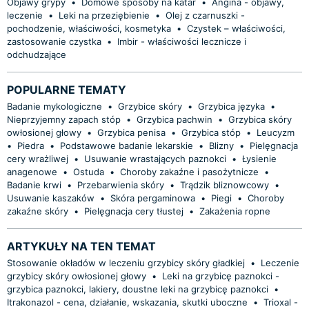
Objawy grypy
•
Domowe sposoby na katar
•
Angina - objawy,
leczenie
•
Leki na przeziębienie
•
Olej z czarnuszki -
pochodzenie, właściwości, kosmetyka
•
Czystek – właściwości,
zastosowanie czystka
•
Imbir - właściwości lecznicze i
odchudzające
POPULARNE TEMATY
Badanie mykologiczne
•
Grzybice skóry
•
Grzybica języka
•
Nieprzyjemny zapach stóp
•
Grzybica pachwin
•
Grzybica skóry
owłosionej głowy
•
Grzybica penisa
•
Grzybica stóp
•
Leucyzm
•
Piedra
•
Podstawowe badanie lekarskie
•
Blizny
•
Pielęgnacja
cery wrażliwej
•
Usuwanie wrastających paznokci
•
Łysienie
anagenowe
•
Ostuda
•
Choroby zakaźne i pasożytnicze
•
Badanie krwi
•
Przebarwienia skóry
•
Trądzik bliznowcowy
•
Usuwanie kaszaków
•
Skóra pergaminowa
•
Piegi
•
Choroby
zakaźne skóry
•
Pielęgnacja cery tłustej
•
Zakażenia ropne
ARTYKUŁY NA TEN TEMAT
Stosowanie okładów w leczeniu grzybicy skóry gładkiej
•
Leczenie
grzybicy skóry owłosionej głowy
•
Leki na grzybicę paznokci -
grzybica paznokci, lakiery, doustne leki na grzybicę paznokci
•
Itrakonazol - cena, działanie, wskazania, skutki uboczne
•
Trioxal -