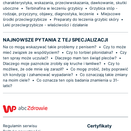
charakterystyka, wskazania, przeciwwskazania, dawkowanie, skutki
uboczne
•
Terbinafina w leczeniu grzybicy
•
Grzybica stóp -
rodzaje, przyczyny, objawy, diagnostyka, leczenie
•
Miejscowe
środki przeciwgrzybicze
•
Preparaty do leczenia grzybic skóry
•
Leki przeciwgrzybicze - właściwości i działanie
NAJNOWSZE PYTANIA Z TEJ SPECJALIZACJI
Na co mogą wskazywać takie problemy z penisem?
•
Czy to może
mieć związek ze współżyciem?
•
Czy to torbiel pilonidalna?
•
Czy
ten spray może uczulać?
•
Dlaczego mam ten świąd pleców?
•
Dlaczego moje paznokcie zrobiły się kruche i łamliwe?
•
Czy to
możliwe, że ode mnie się zaraził?
•
Co mogę zrobić, żeby poprawić
ich kondycję i zahamować wypadanie?
•
Co oznaczają takie zmiany
na moim ciele?
•
Co oznacza ten opis badania znamienia u 31-
latki?
Certyfikaty
Regulamin serwisu