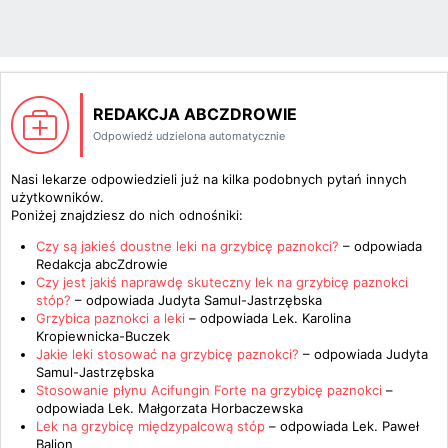
REDAKCJA ABCZDROWIE
Odpowiedź udzielona automatycznie
Nasi lekarze odpowiedzieli już na kilka podobnych pytań innych
użytkowników.
Poniżej znajdziesz do nich odnośniki:
Czy są jakieś doustne leki na grzybicę paznokci?
– odpowiada
Redakcja abcZdrowie
Czy jest jakiś naprawdę skuteczny lek na grzybicę paznokci
stóp?
– odpowiada
Judyta Samul-Jastrzębska
Grzybica paznokci a leki
– odpowiada
Lek. Karolina
Kropiewnicka-Buczek
Jakie leki stosować na grzybicę paznokci?
– odpowiada
Judyta
Samul-Jastrzębska
Stosowanie płynu Acifungin Forte na grzybicę paznokci
–
odpowiada
Lek. Małgorzata Horbaczewska
Lek na grzybicę międzypalcową stóp
– odpowiada
Lek. Paweł
Baljon