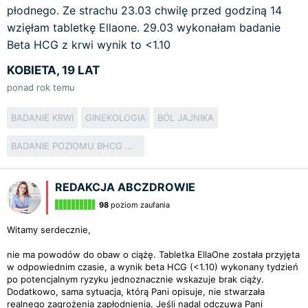
płodnego. Ze strachu 23.03 chwilę przed godziną 14
wzięłam tabletkę Ellaone. 29.03 wykonałam badanie
Beta HCG z krwi wynik to <1.10
KOBIETA, 19 LAT
ponad rok temu
BADANIE KRWI
GINEKOLOGIA
BÓL JAJNIKA
BADANIE POZIOMU BHCG WE KRWI
REDAKCJA ABCZDROWIE
98
poziom zaufania
Witamy serdecznie,
nie ma powodów do obaw o ciążę. Tabletka EllaOne została przyjęta
w odpowiednim czasie, a wynik beta HCG (<1.10) wykonany tydzień
po potencjalnym ryzyku jednoznacznie wskazuje brak ciąży.
Dodatkowo, sama sytuacja, którą Pani opisuje, nie stwarzała
realnego zagrożenia zapłodnienia. Jeśli nadal odczuwa Pani