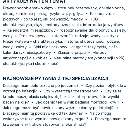
ARTYKUŁY NA TEN TEMAT
Prawdopodobieństwo ciąży - stosunek przerywany, dni niepłodne,
okres, karmienie piersią, ryzyko ciąży, gdy...
•
Kalendarz dni
płodnych - co to jest, jak prowadzić, meody
•
HCG -
charakterystyka, ciąża, metody oznaczania, interpretacja wyników
•
Kalendarzyk miesiączkowy - rozpoznawanie dni płodnych, zalety,
wady
•
Prezerwatywy - skuteczność, rodzaje, wady i zalety
•
Prezerwatywa - charakterystyka, historia, skuteczność, rodzaje,
wady i zalety
•
Cykl miesiączkowy - długość, fazy cyklu, ciąża,
kalendarzyk miesiączkowy
•
Złamanie prącia
•
Metody
antykoncepcji dla kobiet
•
Naturalne metody antykoncepcji (NPR) -
charakterystyka i skuteczność
NAJNOWSZE PYTANIA Z TEJ SPECJALIZACJI
Dlaczego mam bóle brzucha po jedzeniu?
•
Czy poziom płytek krwi
wzrósł po infekcji?
•
Czy wystarczą fitoestrogeny?
•
Czy za te
krople muszę płacić całą kwotę?
•
Jak interpretować te wyniki
badań na kiłę?
•
Jak ocenić ten wynik badania morfologii krwi?
•
Jak długo może być powiększony węzeł chłonny po infekcji?
•
Dlaczego mam tą pokrzywkę od tak dawna?
•
Na co mogą
wskazywać takie wyniki i powiększony migdał?
•
Dlaczego mam to
krwawienie w trakcie stosowania leku Slinda?