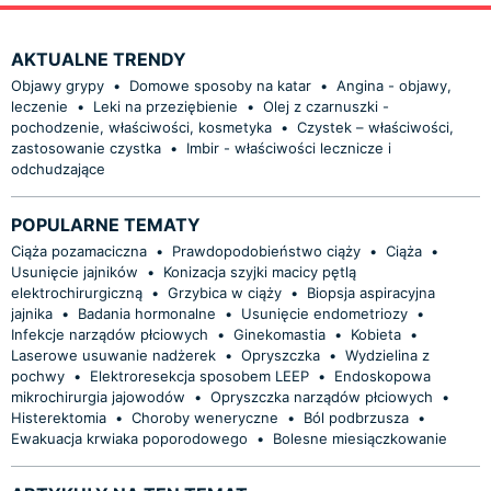
AKTUALNE TRENDY
Objawy grypy
•
Domowe sposoby na katar
•
Angina - objawy,
leczenie
•
Leki na przeziębienie
•
Olej z czarnuszki -
pochodzenie, właściwości, kosmetyka
•
Czystek – właściwości,
zastosowanie czystka
•
Imbir - właściwości lecznicze i
odchudzające
POPULARNE TEMATY
Ciąża pozamaciczna
•
Prawdopodobieństwo ciąży
•
Ciąża
•
Usunięcie jajników
•
Konizacja szyjki macicy pętlą
elektrochirurgiczną
•
Grzybica w ciąży
•
Biopsja aspiracyjna
jajnika
•
Badania hormonalne
•
Usunięcie endometriozy
•
Infekcje narządów płciowych
•
Ginekomastia
•
Kobieta
•
Laserowe usuwanie nadżerek
•
Opryszczka
•
Wydzielina z
pochwy
•
Elektroresekcja sposobem LEEP
•
Endoskopowa
mikrochirurgia jajowodów
•
Opryszczka narządów płciowych
•
Histerektomia
•
Choroby weneryczne
•
Ból podbrzusza
•
Ewakuacja krwiaka poporodowego
•
Bolesne miesiączkowanie