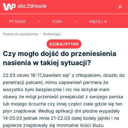
PYTANIA
FORA
WIĘCEJ
Pytania do specjalistów
Ginekologia
SZUKAJ PYTAŃ
Czy mogło dojść do przeniesienia
nasienia w takiej sytuacji?
22.03 około 16-17„bawiłam się” z chłopakiem, doszło do
penetracji palcami, mimo zapewnień partnera że
wszystko było bezpiecznie i nic nie dotykał mam
obawy że mógł przenieść preejakulat z swojego penisa
lub mojego brzucha czy innej części ciała gdzie się ten
płyn znajdował. Według aplikacji dni płodne wypadały
14-20.03 jednak mnie 21-22.03 dalej bolały jajniki i na
papierze znajdowały się minimalne ilości śluzu