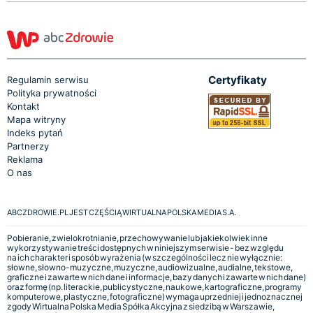
Certyfikaty
Regulamin serwisu
Polityka prywatności
Kontakt
Mapa witryny
Indeks pytań
Partnerzy
Reklama
O nas
ABCZDROWIE.PL JEST CZĘŚCIĄ WIRTUALNA POLSKA MEDIA S.A.
Pobieranie, zwielokrotnianie, przechowywanie lub jakiekolwiek inne
wykorzystywanie treści dostępnych w niniejszym serwisie - bez względu
na ich charakter i sposób wyrażenia (w szczególności lecz nie wyłącznie:
słowne, słowno-muzyczne, muzyczne, audiowizualne, audialne, tekstowe,
graficzne i zawarte w nich dane i informacje, bazy danych i zawarte w nich dane)
oraz formę (np. literackie, publicystyczne, naukowe, kartograficzne, programy
komputerowe, plastyczne, fotograficzne) wymaga uprzedniej i jednoznacznej
zgody Wirtualna Polska Media Spółka Akcyjna z siedzibą w Warszawie,