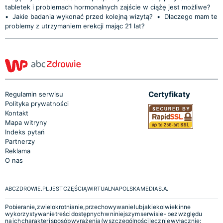
tabletek i problemach hormonalnych zajście w ciążę jest możliwe?
•
Jakie badania wykonać przed kolejną wizytą?
•
Dlaczego mam te
problemy z utrzymaniem erekcji mając 21 lat?
Certyfikaty
Regulamin serwisu
Polityka prywatności
Kontakt
Mapa witryny
Indeks pytań
Partnerzy
Reklama
O nas
ABCZDROWIE.PL JEST CZĘŚCIĄ WIRTUALNA POLSKA MEDIA S.A.
Pobieranie, zwielokrotnianie, przechowywanie lub jakiekolwiek inne
wykorzystywanie treści dostępnych w niniejszym serwisie - bez względu
na ich charakter i sposób wyrażenia (w szczególności lecz nie wyłącznie: