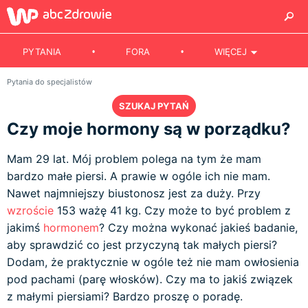
PYTANIA
FORA
WIĘCEJ
Pytania do specjalistów
SZUKAJ PYTAŃ
Czy moje hormony są w porządku?
Mam 29 lat. Mój problem polega na tym że mam
bardzo małe piersi. A prawie w ogóle ich nie mam.
Nawet najmniejszy biustonosz jest za duży. Przy
wzroście
153 ważę 41 kg. Czy może to być problem z
jakimś
hormonem
? Czy można wykonać jakieś badanie,
aby sprawdzić co jest przyczyną tak małych piersi?
Dodam, że praktycznie w ogóle też nie mam owłosienia
pod pachami (parę włosków). Czy ma to jakiś związek
z małymi piersiami? Bardzo proszę o poradę.