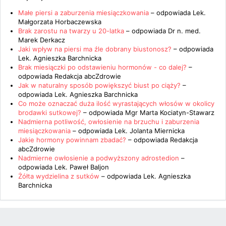
Małe piersi a zaburzenia miesiączkowania
– odpowiada
Lek.
Małgorzata Horbaczewska
Brak zarostu na twarzy u 20-latka
– odpowiada
Dr n. med.
Marek Derkacz
Jaki wpływ na piersi ma źle dobrany biustonosz?
– odpowiada
Lek. Agnieszka Barchnicka
Brak miesiączki po odstawieniu hormonów - co dalej?
–
odpowiada
Redakcja abcZdrowie
Jak w naturalny sposób powiększyć biust po ciąży?
–
odpowiada
Lek. Agnieszka Barchnicka
Co może oznaczać duża ilość wyrastających włosów w okolicy
brodawki sutkowej?
– odpowiada
Mgr Marta Kociatyn-Stawarz
Nadmierna potliwość, owłosienie na brzuchu i zaburzenia
miesiączkowania
– odpowiada
Lek. Jolanta Miernicka
Jakie hormony powinnam zbadać?
– odpowiada
Redakcja
abcZdrowie
Nadmierne owłosienie a podwyższony adrostedion
–
odpowiada
Lek. Paweł Baljon
Żółta wydzielina z sutków
– odpowiada
Lek. Agnieszka
Barchnicka