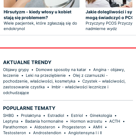
Hirsutyzm - kiedy włosy u kobiet
Jakie dolegliwości i s
stają się problemem?
mogą świadczyć o PCO
Wiele pacjentek, które zgłaszają się do
Przyczyny PCOS Przyczyną
endokrynol
nadmierne wydz
AKTUALNE TRENDY
Objawy grypy
•
Domowe sposoby na katar
•
Angina - objawy,
leczenie
•
Leki na przeziębienie
•
Olej z czarnuszki -
pochodzenie, właściwości, kosmetyka
•
Czystek – właściwości,
zastosowanie czystka
•
Imbir - właściwości lecznicze i
odchudzające
POPULARNE TEMATY
SHBG
•
Prolaktyna
•
Estradiol
•
Estriol
•
Ginekologia
•
Leptyna
•
Badania hormonalne
•
Hormon wzrostu
•
ACTH
•
Parathormon
•
Aldosteron
•
Progesteron
•
AMH
•
Testosteron
•
Androstendion
•
Angiotensyna I i II