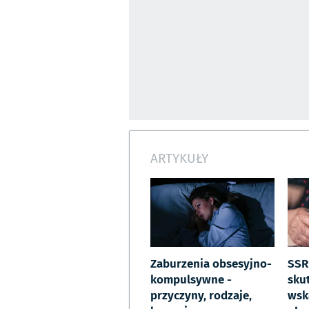
ARTYKUŁY
Zaburzenia obsesyjno-
SSRI
kompulsywne -
sku
przyczyny, rodzaje,
wsk