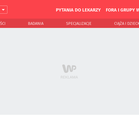
PYTANIA DO LEKARZY
FORA I GRUPY 
J
ŚCI
BADANIA
SPECJALIZACJE
CIĄŻA I DZIEC