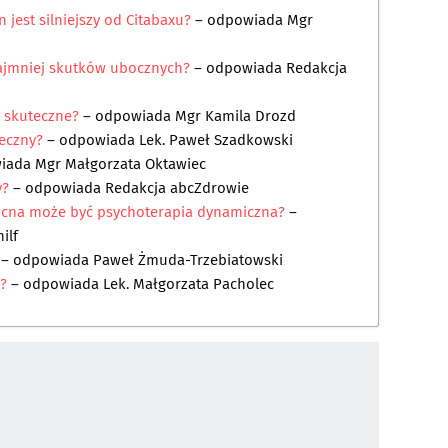
 jest silniejszy od Citabaxu?
– odpowiada
Mgr
 najmniej skutków ubocznych?
– odpowiada
Redakcja
ą skuteczne?
– odpowiada
Mgr Kamila Drozd
teczny?
– odpowiada
Lek. Paweł Szadkowski
wiada
Mgr Małgorzata Oktawiec
y?
– odpowiada
Redakcja abcZdrowie
ocna może być psychoterapia dynamiczna?
–
ilf
– odpowiada
Paweł Żmuda-Trzebiatowski
n?
– odpowiada
Lek. Małgorzata Pacholec