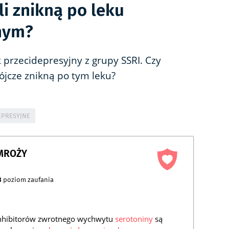
i znikną po leku
nym?
 przecidepresyjny z grupy SSRI. Czy
ójcze znikną po tym leku?
EPRESYJNE
AMROŻY
a
3
poziom zaufania
 inhibitorów zwrotnego wychwytu
serotoniny
są