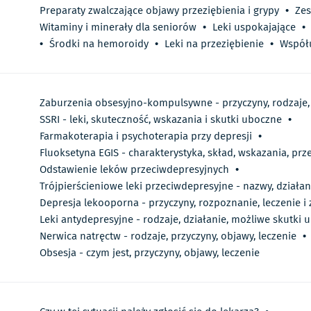
Preparaty zwalczające objawy przeziębienia i grypy
•
Ze
Witaminy i minerały dla seniorów
•
Leki uspokajające
•
•
Środki na hemoroidy
•
Leki na przeziębienie
•
Współu
Zaburzenia obsesyjno-kompulsywne - przyczyny, rodzaje,
SSRI - leki, skuteczność, wskazania i skutki uboczne
•
Farmakoterapia i psychoterapia przy depresji
•
Fluoksetyna EGIS - charakterystyka, skład, wskazania, pr
Odstawienie leków przeciwdepresyjnych
•
Trójpierścieniowe leki przeciwdepresyjne - nazwy, działan
Depresja lekooporna - przyczyny, rozpoznanie, leczenie i
Leki antydepresyjne - rodzaje, działanie, możliwe skutki 
Nerwica natręctw - rodzaje, przyczyny, objawy, leczenie
•
Obsesja - czym jest, przyczyny, objawy, leczenie