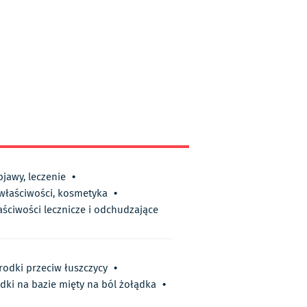
bjawy, leczenie
•
 właściwości, kosmetyka
•
aściwości lecznicze i odchudzające
rodki przeciw łuszczycy
•
dki na bazie mięty na ból żołądka
•