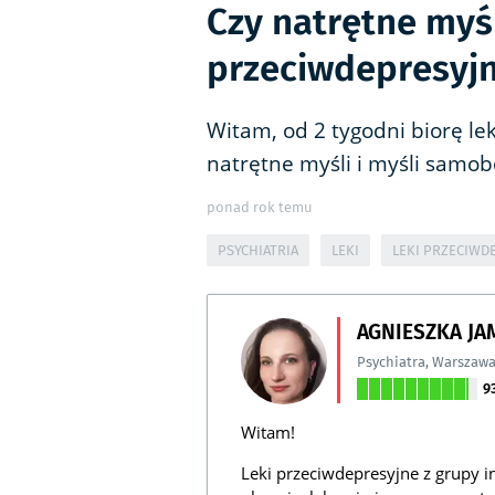
Czy natrętne myśl
przeciwdepresyj
Witam, od 2 tygodni biorę lek
natrętne myśli i myśli samob
ponad rok temu
PSYCHIATRIA
LEKI
LEKI PRZECIWD
AGNIESZKA J
Psychiatra
,
Warszaw
9
Witam!
Leki przeciwdepresyjne z grupy