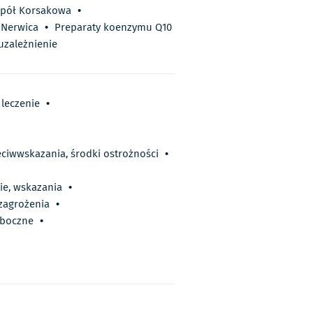
spół Korsakowa
•
Nerwica
•
Preparaty koenzymu Q10
zależnienie
 leczenie
•
zeciwwskazania, środki ostrożności
•
ie, wskazania
•
 zagrożenia
•
uboczne
•