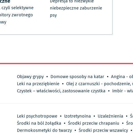
czne
Depresja to niezwykle
, czyli selektywne
niebezpieczne zaburzenie
bitory zwrotnego
psy
hwy
Objawy grypy
•
Domowe sposoby na katar
•
Angina - o
Leki na przeziębienie
•
Olej z czarnuszki - pochodzenie,
Czystek – właściwości, zastosowanie czystka
•
Imbir - wł
Leki psychotropowe
•
Izotretynoina
•
Uzależnienia
•
Ś
Środki na ból żołądka
•
Środki przeciw chrapaniu
•
Śro
Dermokosmetyki do twarzy
•
Środki przeciw wszawicy
•