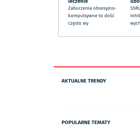
leczenie
ubo
Zaburzenia obsesyjno-
SSRI
kompulsywne to dość
inhi
często wy
wyc
AKTUALNE TRENDY
POPULARNE TEMATY