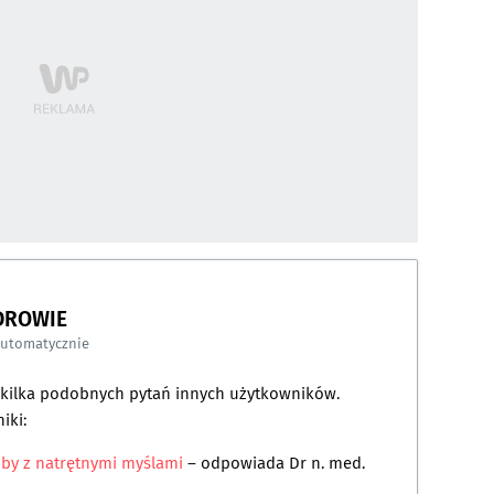
DROWIE
automatycznie
a kilka podobnych pytań innych użytkowników.
iki:
oby z natrętnymi myślami
– odpowiada
Dr n. med.