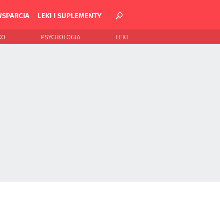
WSPARCIA
LEKI I SUPLEMENTY
KO
PSYCHOLOGIA
LEKI