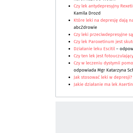
Czy lek antydepresyjny Rexetin
Kamila Drozd
Które leki na depresję dają
abcZdrowie
Czy leki przeciwdepresyjne s
Czy lek Paroxetinum jest sku
Działanie leku Escitil
– odpo
Czy ten lek jest fotouczulając
Czy w leczeniu dystymii pom
odpowiada
Mgr Katarzyna Sch
Jak stosować leki w depresji?
Jakie działanie ma lek Aserti