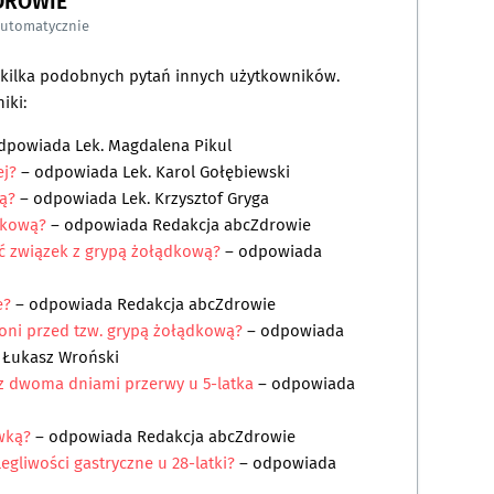
DROWIE
automatycznie
a kilka podobnych pytań innych użytkowników.
iki:
dpowiada
Lek. Magdalena Pikul
ej?
– odpowiada
Lek. Karol Gołębiewski
ą?
– odpowiada
Lek. Krzysztof Gryga
ądkową?
– odpowiada
Redakcja abcZdrowie
ć związek z grypą żołądkową?
– odpowiada
e?
– odpowiada
Redakcja abcZdrowie
oni przed tzw. grypą żołądkową?
– odpowiada
 Łukasz Wroński
z dwoma dniami przerwy u 5-latka
– odpowiada
ówką?
– odpowiada
Redakcja abcZdrowie
gliwości gastryczne u 28-latki?
– odpowiada