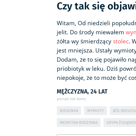
Czy tak się obja
Witam, Od niedzieli popołud
jelit. Do środy miewałem
wym
żółta wy śmierdzący
stolec
. 
jest mniejsza. Ustały wymioty
Dodam, że to się pojawiło nag
priobiotyk w leku. Dziś powró
niepokoje, że to może być co
MĘŻCZYZNA, 24 LAT
ponad rok temu
BIEGUNKA
WYMIOTY
BÓL BRZUCH
MEDYCYNA RODZINNA
GRYPA ŻOŁĄDK