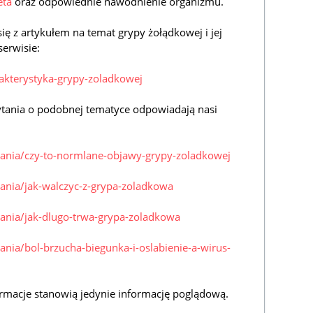
eta
oraz odpowiednie nawodnienie organizmu.
ę z artykułem na temat grypy żołądkowej i jej
erwisie:
rakterystyka-grypy-zoladkowej
ytania o podobnej tematyce odpowiadają nasi
ytania/czy-to-normlane-objawy-grypy-zoladkowej
tania/jak-walczyc-z-grypa-zoladkowa
tania/jak-dlugo-trwa-grypa-zoladkowa
tania/bol-brzucha-biegunka-i-oslabienie-a-wirus-
rmacje stanowią jedynie informację poglądową.