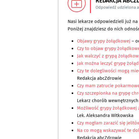
REDAKCJA ABCZ
Odpowiedź udzielona 
Nasi lekarze odpowiedzieli już n
Poniżej znajdziesz do nich odnośn
Objawy grypy żołądkowej
– o
Czy to objaw grypy żołądkow
Jak walczyć z grypą żołądkow
Jak można leczyć grypę żoł
Czy te dolegliwości mogą mie
Redakcja abcZdrowie
Czy mam zatrucie pokarmow
Czy szczepionka na grypę chr
Lekarz chorób wewnętrznych
Możliwość grypy żołądkowej 
Lek. Aleksandra Witkowska
Czy mogłam zarazić się jelit
Na co mogą wskazywać te dole
Redakcja abcZdrowie