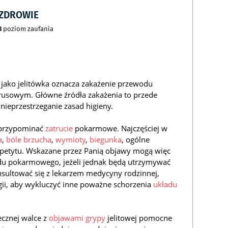
CZDROWIE
8
poziom zaufania
 jako jelitówka oznacza zakażenie przewodu
usowym. Główne źródła zakażenia to przede
ieprzestrzeganie zasad higieny.
przypominać
zatrucie
pokarmowe. Najczęściej w
a
,
bóle brzucha
,
wymioty
,
biegunka
, ogólne
apetytu. Wskazane przez Panią objawy mogą więc
u pokarmowego, jeżeli jednak będą utrzymywać
onsultować się z lekarzem medycyny rodzinnej,
logii, aby wykluczyć inne poważne schorzenia
układu
ecznej walce z
objawami grypy
jelitowej pomocne