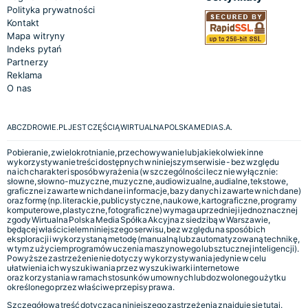
Polityka prywatności
Kontakt
Mapa witryny
Indeks pytań
Partnerzy
Reklama
O nas
ABCZDROWIE.PL JEST CZĘŚCIĄ WIRTUALNA POLSKA MEDIA S.A.
Pobieranie, zwielokrotnianie, przechowywanie lub jakiekolwiek inne
wykorzystywanie treści dostępnych w niniejszym serwisie - bez względu
na ich charakter i sposób wyrażenia (w szczególności lecz nie wyłącznie:
słowne, słowno-muzyczne, muzyczne, audiowizualne, audialne, tekstowe,
graficzne i zawarte w nich dane i informacje, bazy danych i zawarte w nich dane)
oraz formę (np. literackie, publicystyczne, naukowe, kartograficzne, programy
komputerowe, plastyczne, fotograficzne) wymaga uprzedniej i jednoznacznej
zgody Wirtualna Polska Media Spółka Akcyjna z siedzibą w Warszawie,
będącej właścicielem niniejszego serwisu, bez względu na sposób ich
eksploracji i wykorzystaną metodę (manualną lub zautomatyzowaną technikę,
w tym z użyciem programów uczenia maszynowego lub sztucznej inteligencji).
Powyższe zastrzeżenie nie dotyczy wykorzystywania jedynie w celu
ułatwienia ich wyszukiwania przez wyszukiwarki internetowe
oraz korzystania w ramach stosunków umownych lub dozwolonego użytku
określonego przez właściwe przepisy prawa.
Szczegółowa treść dotycząca niniejszego zastrzeżenia znajduje się
tutaj.