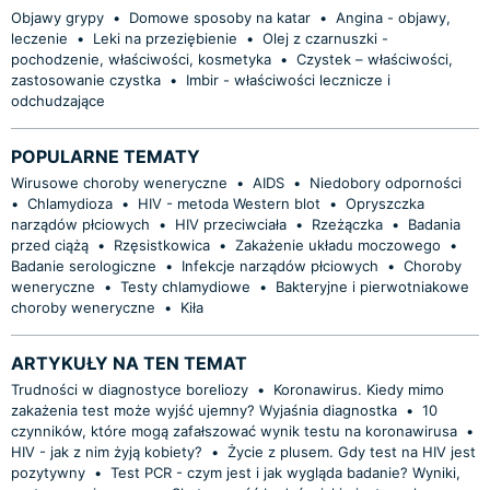
Objawy grypy
•
Domowe sposoby na katar
•
Angina - objawy,
leczenie
•
Leki na przeziębienie
•
Olej z czarnuszki -
pochodzenie, właściwości, kosmetyka
•
Czystek – właściwości,
zastosowanie czystka
•
Imbir - właściwości lecznicze i
odchudzające
POPULARNE TEMATY
Wirusowe choroby weneryczne
•
AIDS
•
Niedobory odporności
•
Chlamydioza
•
HIV - metoda Western blot
•
Opryszczka
narządów płciowych
•
HIV przeciwciała
•
Rzeżączka
•
Badania
przed ciążą
•
Rzęsistkowica
•
Zakażenie układu moczowego
•
Badanie serologiczne
•
Infekcje narządów płciowych
•
Choroby
weneryczne
•
Testy chlamydiowe
•
Bakteryjne i pierwotniakowe
choroby weneryczne
•
Kiła
ARTYKUŁY NA TEN TEMAT
Trudności w diagnostyce boreliozy
•
Koronawirus. Kiedy mimo
zakażenia test może wyjść ujemny? Wyjaśnia diagnostka
•
10
czynników, które mogą zafałszować wynik testu na koronawirusa
•
HIV - jak z nim żyją kobiety?
•
Życie z plusem. Gdy test na HIV jest
pozytywny
•
Test PCR - czym jest i jak wygląda badanie? Wyniki,