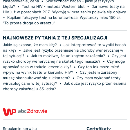
zastosowanie, cena
•
Skuteczność badań - jakie jest ryzyko
błędu?
•
Test na HIV - metoda Western blot
•
Darmowe testy na
HIV już w poradniach POZ. Wykryją wirusa zanim pojawią się objawy
•
Kupiłam fałszywy test na koronawirusa. Wystarczy mieć 150 zł.
"To prosta droga do aresztu"
NAJNOWSZE PYTANIA Z TEJ SPECJALIZACJI
Jakie są szanse, że mam kiłę?
•
Jak interpretować te wyniki badań
na kiłę?
•
Jakie jest ryzyko przeniesienia choroby wenerycznej w
tej sytuacji?
•
Jak to możliwe, że uniknąłem zakażenia?
•
Czy jest
ryzyko choroby wenerycznej na skutek tego masażu?
•
Czy mogę
uprawiać seks w trakcie leczenia kiły?
•
Czy ten lek może mieć
wpływ na wynik testu w kierunku HIV?
•
Czy jestem zarażony i
muszę skonsultować się z lekarzem?
•
Czy mam wykonać testy
wirusologiczne w tej sytuacji?
•
Jak duże jest ryzyko przeniesienia
choroby zakaźnej u 35-latka?
Certyfikaty
Regulamin serwisu