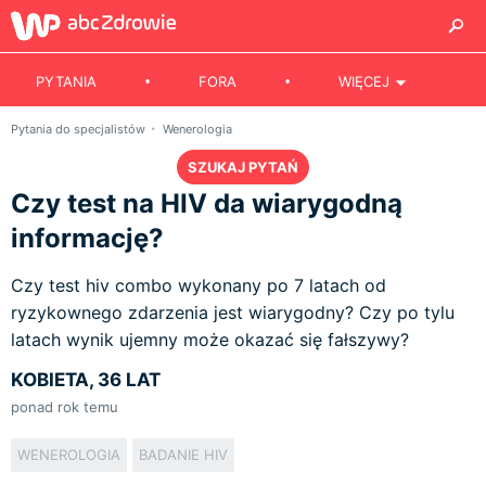
PYTANIA
FORA
WIĘCEJ
Pytania do specjalistów
Wenerologia
SZUKAJ PYTAŃ
Czy test na HIV da wiarygodną
informację?
Czy test hiv combo wykonany po 7 latach od
ryzykownego zdarzenia jest wiarygodny? Czy po tylu
latach wynik ujemny może okazać się fałszywy?
KOBIETA, 36 LAT
ponad rok temu
WENEROLOGIA
BADANIE HIV