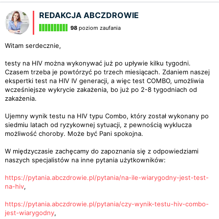
REDAKCJA ABCZDROWIE
98
poziom zaufania
Witam serdecznie,
testy na HIV można wykonywać już po upływie kilku tygodni.
Czasem trzeba je powtórzyć po trzech miesiącach. Zdaniem naszej
ekspertki test na HIV IV generacji, a więc test COMBO, umożliwia
wcześniejsze wykrycie zakażenia, bo już po 2-8 tygodniach od
zakażenia.
Ujemny wynik testu na HIV typu Combo, który został wykonany po
siedmiu latach od ryzykownej sytuacji, z pewnością wyklucza
możliwość choroby. Może być Pani spokojna.
W międzyczasie zachęcamy do zapoznania się z odpowiedziami
naszych specjalistów na inne pytania użytkowników:
https://pytania.abczdrowie.pl/pytania/na-ile-wiarygodny-jest-test-
na-hiv
,
https://pytania.abczdrowie.pl/pytania/czy-wynik-testu-hiv-combo-
jest-wiarygodny
,