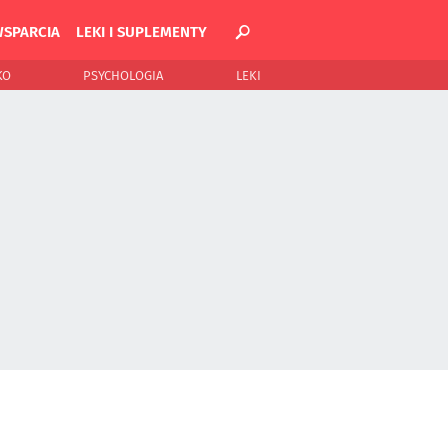
WSPARCIA
LEKI I SUPLEMENTY
KO
PSYCHOLOGIA
LEKI