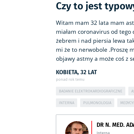
Czy to jest typo
Witam mam 32 lata mam ast
miałam coronavirus od tego 
żebrem i nad piersia lewa t
mi że to nerwobole .Proszę 
objawy astmy a może coś z 
KOBIETA, 32 LAT
ponad rok temu
BADANIE ELEKTROKARDIOGRAFICZNE
A
INTERNA
PULMONOLOGIA
MEDYCY
DR N. MED. A
Interna