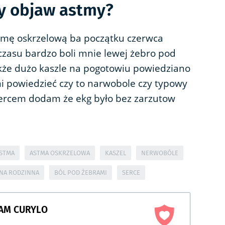
wy objaw astmy?
mę oskrzelową ba początku czerwca
czasu bardzo boli mnie lewej żebro pod
akże dużo kaszle na pogotowiu powiedziano
mi powiedzieć czy to narwobole czy typowy
sercem dodam że ekg było bez zarzutow
STMA
ASTMA OSKRZELOWA
KASZEL
NERWOBÓLE
NA RODZINNA
BÓL POD ŻEBRAMI
SERCE
DAM CURYLO