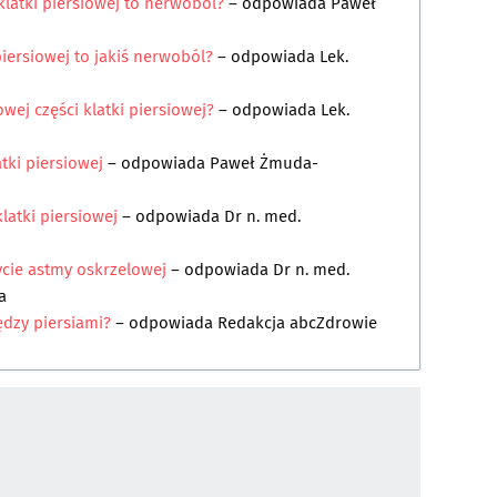
 klatki piersiowej to nerwoból?
– odpowiada
Paweł
piersiowej to jakiś nerwoból?
– odpowiada
Lek.
wej części klatki piersiowej?
– odpowiada
Lek.
tki piersiowej
– odpowiada
Paweł Żmuda-
klatki piersiowej
– odpowiada
Dr n. med.
cie astmy oskrzelowej
– odpowiada
Dr n. med.
a
ędzy piersiami?
– odpowiada
Redakcja abcZdrowie