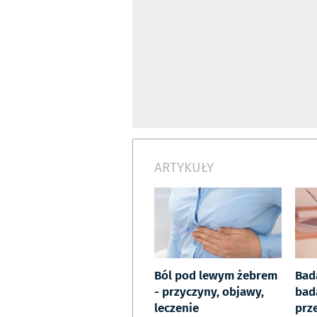
ARTYKUŁY
Ból pod lewym żebrem
Bad
- przyczyny, objawy,
bad
leczenie
prz