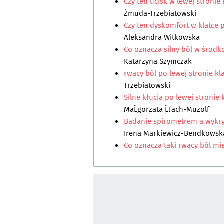
Czy ten ucisk w lewej stronie
Żmuda-Trzebiatowski
Czy ten dyskomfort w klatce 
Aleksandra Witkowska
Co oznacza silny ból w środko
Katarzyna Szymczak
rwacy ból po lewej stronie kla
Trzebiatowski
Silne kłucia po lewej stronie 
MaĹgorzata Ĺťach-Muzolf
Badanie spirometrem a wykry
Irena Markiewicz-Bendkowsk
Co oznacza taki rwący ból mi