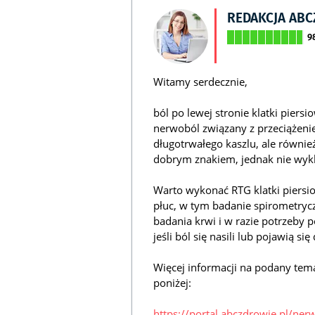
REDAKCJA AB
9
Witamy serdecznie,
ból po lewej stronie klatki pier
nerwoból związany z przeciążen
długotrwałego kaszlu, ale równie
dobrym znakiem, jednak nie wyk
Warto wykonać RTG klatki piersio
płuc, w tym badanie spirometryc
badania krwi i w razie potrzeby 
jeśli ból się nasili lub pojawią s
Więcej informacji na podany tem
poniżej:
https://portal.abczdrowie.pl/ner