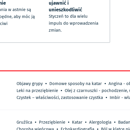
mie
ujawnić i
unieszkodliwić
nia w astmie są
Styczeń to dla wielu
będne, aby móc ją
impuls do wprowadzenia
ciwi
zmian.
Objawy grypy
•
Domowe sposoby na katar
•
Angina - o
Leki na przeziębienie
•
Olej z czarnuszki - pochodzenie,
Czystek – właściwości, zastosowanie czystka
•
Imbir - wł
Gruźlica
•
Przeziębienie
•
Katar
•
Alergologia
•
Badan
Choroba wieńcowa
•
Echokardiografia
•
Ból w klatce p