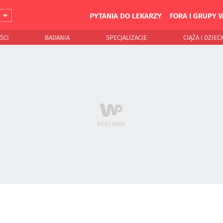
PYTANIA DO LEKARZY
FORA I GRUPY 
J
ŚCI
BADANIA
SPECJALIZACJE
CIĄŻA I DZIEC