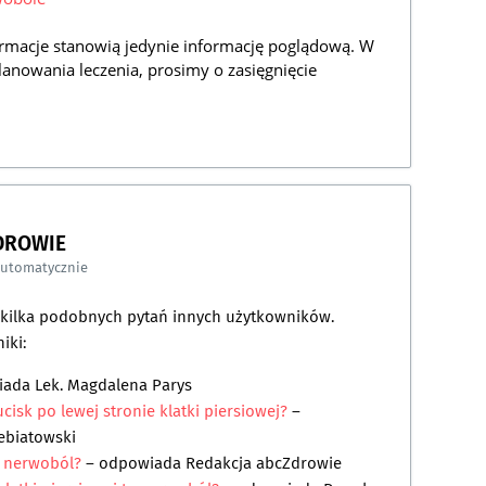
rmacje stanowią jedynie informację poglądową. W
lanowania leczenia, prosimy o zasięgnięcie
DROWIE
automatycznie
a kilka podobnych pytań innych użytkowników.
iki:
iada
Lek. Magdalena Parys
isk po lewej stronie klatki piersiowej?
–
ebiatowski
a nerwoból?
– odpowiada
Redakcja abcZdrowie