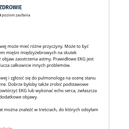
CZDROWIE
8
poziom zaufania
siowej może mieć różne przyczyny. Może to być
iem mięśni międzyżebrowych na skutek
ż objaw zaostrzenia astmy. Prawidłowe EKG jest
lucza całkowicie innych problemów.
wej i zgłosić się do pulmonologa na ocenę stanu
zne. Dobrze byłoby także zrobić podstawowe
powtórzyć EKG lub wykonać echo serca, zwłaszcza
ię dodatkowe objawy.
at można znaleźć w treściach, do których odsyłam
wobole