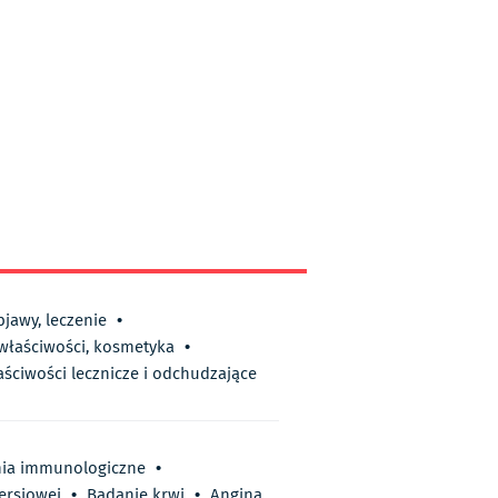
bjawy, leczenie
•
 właściwości, kosmetyka
•
aściwości lecznicze i odchudzające
ia immunologiczne
•
iersiowej
•
Badanie krwi
•
Angina