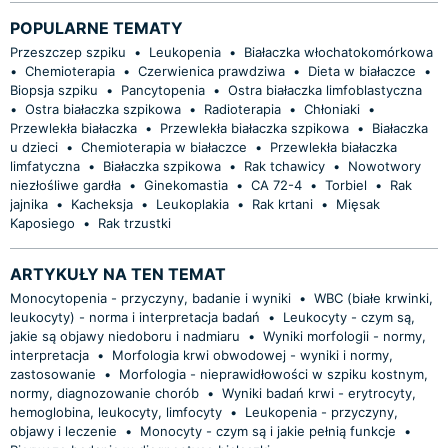
POPULARNE TEMATY
Przeszczep szpiku
•
Leukopenia
•
Białaczka włochatokomórkowa
•
Chemioterapia
•
Czerwienica prawdziwa
•
Dieta w białaczce
•
Biopsja szpiku
•
Pancytopenia
•
Ostra białaczka limfoblastyczna
•
Ostra białaczka szpikowa
•
Radioterapia
•
Chłoniaki
•
Przewlekła białaczka
•
Przewlekła białaczka szpikowa
•
Białaczka
u dzieci
•
Chemioterapia w białaczce
•
Przewlekła białaczka
limfatyczna
•
Białaczka szpikowa
•
Rak tchawicy
•
Nowotwory
niezłośliwe gardła
•
Ginekomastia
•
CA 72-4
•
Torbiel
•
Rak
jajnika
•
Kacheksja
•
Leukoplakia
•
Rak krtani
•
Mięsak
Kaposiego
•
Rak trzustki
ARTYKUŁY NA TEN TEMAT
Monocytopenia - przyczyny, badanie i wyniki
•
WBC (białe krwinki,
leukocyty) - norma i interpretacja badań
•
Leukocyty - czym są,
jakie są objawy niedoboru i nadmiaru
•
Wyniki morfologii - normy,
interpretacja
•
Morfologia krwi obwodowej - wyniki i normy,
zastosowanie
•
Morfologia - nieprawidłowości w szpiku kostnym,
normy, diagnozowanie chorób
•
Wyniki badań krwi - erytrocyty,
hemoglobina, leukocyty, limfocyty
•
Leukopenia - przyczyny,
objawy i leczenie
•
Monocyty - czym są i jakie pełnią funkcje
•