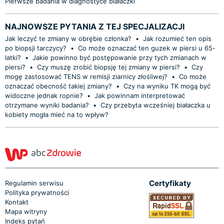
Pierwsze badania w diagnostyce białaczki
NAJNOWSZE PYTANIA Z TEJ SPECJALIZACJI
Jak leczyć te zmiany w obrębie członka?
•
Jak rozumieć ten opis
po biopsji tarczycy?
•
Co może oznaczać ten guzek w piersi u 65-
latki?
•
Jakie powinno być postępowanie przy tych zmianach w
piersi?
•
Czy muszę zrobić biopsję tej zmiany w piersi?
•
Czy
mogę zastosować TENS w remisji ziarnicy złośliwej?
•
Co może
oznaczać obecność takiej zmiany?
•
Czy na wyniku TK mogą być
widoczne jednak ropnie?
•
Jak powinnam interpretować
otrzymane wyniki badania?
•
Czy przebyta wcześniej białaczka u
kobiety mogła mieć na to wpływ?
Certyfikaty
Regulamin serwisu
Polityka prywatności
Kontakt
Mapa witryny
Indeks pytań