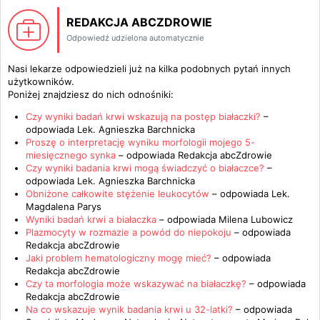
REDAKCJA ABCZDROWIE
Odpowiedź udzielona automatycznie
Nasi lekarze odpowiedzieli już na kilka podobnych pytań innych
użytkowników.
Poniżej znajdziesz do nich odnośniki:
Czy wyniki badań krwi wskazują na postęp białaczki?
–
odpowiada
Lek. Agnieszka Barchnicka
Proszę o interpretację wyniku morfologii mojego 5-
miesięcznego synka
– odpowiada
Redakcja abcZdrowie
Czy wyniki badania krwi mogą świadczyć o białaczce?
–
odpowiada
Lek. Agnieszka Barchnicka
Obniżone całkowite stężenie leukocytów
– odpowiada
Lek.
Magdalena Parys
Wyniki badań krwi a białaczka
– odpowiada
Milena Lubowicz
Plazmocyty w rozmazie a powód do niepokoju
– odpowiada
Redakcja abcZdrowie
Jaki problem hematologiczny mogę mieć?
– odpowiada
Redakcja abcZdrowie
Czy ta morfologia może wskazywać na białaczkę?
– odpowiada
Redakcja abcZdrowie
Na co wskazuje wynik badania krwi u 32-latki?
– odpowiada