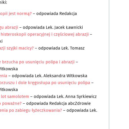
iki:
kopii jest normą?
– odpowiada
Redakcja
gu abrazji
– odpowiada
Lek. Jacek Ławnicki
histeroskopii operacyjnej i częściowej abrazji
–
ki
ji szyjki macicy?
– odpowiada
Lek. Tomasz
e brzucha po usunięciu polipa i abrazji
–
Witkowska
enia
– odpowiada
Lek. Aleksandra Witkowska
brzuszu i dole kręgosłupa po usunięciu polipa
–
Witkowska
 lot samolotem
– odpowiada
Lek. Anna Syrkiewicz
to poważne?
– odpowiada
Redakcja abcZdrowie
enia po zabiegu łyżeczkowania?
– odpowiada
Lek.