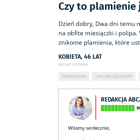
Czy to plamienie 
Dzień dobry, Dwa dni temu m
na obfite miesiączki i polip
znikome plamienia, które ust
KOBIETA, 46 LAT
ponad rok temu
GINEKOLOGIA
CYKL MIESIĄCZKOWY
REDAKCJA AB
9
Witamy serdecznie,