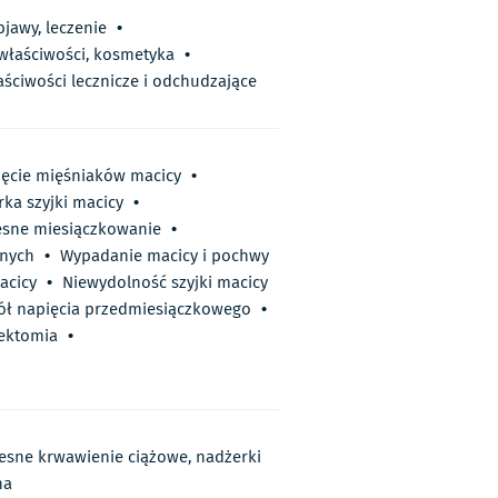
bjawy, leczenie
•
 właściwości, kosmetyka
•
aściwości lecznicze i odchudzające
ęcie mięśniaków macicy
•
ka szyjki macicy
•
esne miesiączkowanie
•
znych
•
Wypadanie macicy i pochwy
acicy
•
Niewydolność szyjki macicy
ół napięcia przedmiesiączkowego
•
rektomia
•
zesne krwawienie ciążowe, nadżerki
na