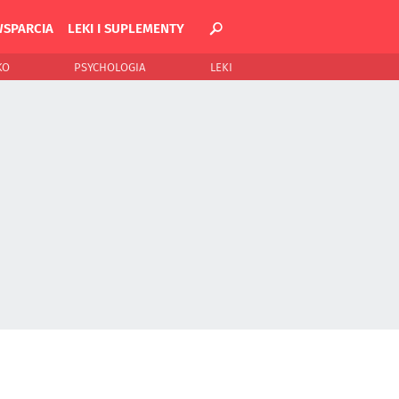
WSPARCIA
LEKI I SUPLEMENTY
KO
PSYCHOLOGIA
LEKI