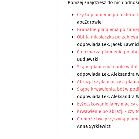
Poniżej znajdziesz do nich odnośn
Czy to plamienie po histeros
abcZdrowie
Brunatne plamienia po zabie
Obfita miesiączka po zabiegu 
odpowiada
Lek. Jacek Ławnic
Co oznacza plamienie po abraz
Budlewski
Skąpe plamienia i bóle w dol
odpowiada
Lek. Aleksandra 
Abrazja szyjki macicy a plami
Skąpe krwawienia, ból w pod
odpowiada
Lek. Aleksandra 
Łyżeczkowanie jamy macicy a
Krwawienie po abrazji - czy 
Co może być przyczyną plami
Anna Syrkiewicz