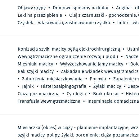
Objawy grypy
•
Domowe sposoby na katar
•
Angina - o
Leki na przeziębienie
•
Olej z czarnuszki - pochodzenie,
Czystek – właściwości, zastosowanie czystka
•
Imbir - wł
Konizacja szyjki macicy pętlą elektrochirurgiczną
•
Usuni
Wewnątrzmaciczne ograniczenie rozwoju płodu
•
Nadżer
Mięśniaki macicy
•
Wyłyżeczkowanie jamy macicy
•
Bol
Rak szyjki macicy
•
Zakładanie wkładek wewnątrzmacic
•
Zaburzenia miesiączkowania
•
Pochwa
•
Zapalenie m
•
Jajnik
•
Histerosalpingografia
•
Żylaki macicy
•
Zesp
Ciąża pozamaciczna
•
Cytologia
•
Brak okresu
•
Histe
Transfuzja wewnątrzmaciczna
•
Inseminacja domaciczna
Miesiączka (okres) w ciąży - plamienie implantacyjne, wc
szyjki macicy, polipy, żylaki, poronienie, ciąża pozamacicz