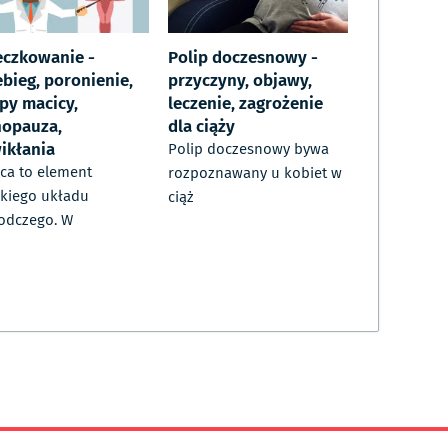
eczkowanie -
Polip doczesnowy -
ebieg, poronienie,
przyczyny, objawy,
ipy macicy,
leczenie, zagrożenie
opauza,
dla ciąży
ikłania
Polip doczesnowy bywa
ca to element
rozpoznawany u kobiet w
kiego układu
ciąż
odczego. W