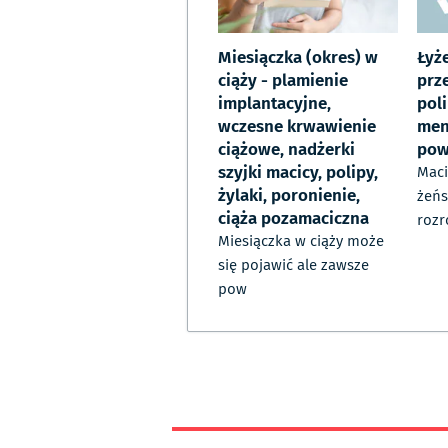
Miesiączka (okres) w
Łyż
ciąży - plamienie
prz
implantacyjne,
pol
wczesne krwawienie
men
ciążowe, nadżerki
pow
szyjki macicy, polipy,
Maci
żylaki, poronienie,
żeńs
ciąża pozamaciczna
rozr
Miesiączka w ciąży może
się pojawić ale zawsze
pow