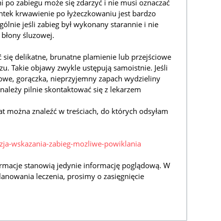
ni po zabiegu może się zdarzyć i nie musi oznaczać
entek krwawienie po łyżeczkowaniu jest bardzo
ólnie jeśli zabieg był wykonany starannie i nie
 błony śluzowej.
się delikatne, brunatne plamienie lub przejściowe
. Takie objawy zwykle ustępują samoistnie. Jeśli
lowe, gorączka, nieprzyjemny zapach wydzieliny
należy pilnie skontaktować się z lekarzem
at można znaleźć w treściach, do których odsyłam
azja-wskazania-zabieg-mozliwe-powiklania
rmacje stanowią jedynie informację poglądową. W
lanowania leczenia, prosimy o zasięgnięcie