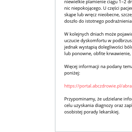
niewielkie plamienie ciągu 1–2 d
nic niepokojącego. U części pacj
skąpe lub wręcz nieobecne, szczeg
doszło do istotnego podrażnienia
W kolejnych dniach może pojawić 
uczucie dyskomfortu w podbrzuszu
jednak wystąpią dolegliwości bó
lub ponowne, obfite krwawienie, 
Więcej informacji na podany tem
poniżej:
https://portal.abczdrowie.pl/abr
Przypominamy, że udzielane info
celu uzyskania diagnozy oraz zap
osobistej porady lekarskiej.