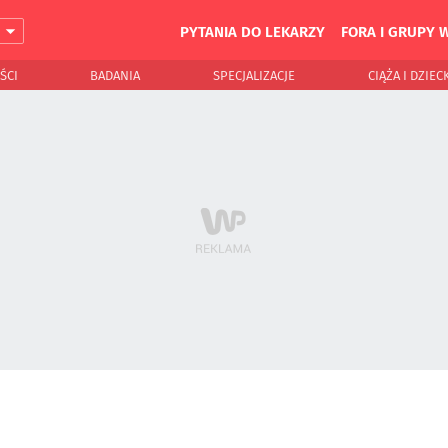
PYTANIA DO LEKARZY
FORA I GRUPY 
J
ŚCI
BADANIA
SPECJALIZACJE
CIĄŻA I DZIEC