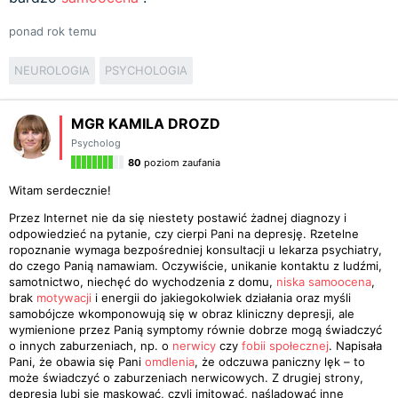
ponad rok temu
NEUROLOGIA
PSYCHOLOGIA
MGR KAMILA DROZD
Psycholog
80
poziom zaufania
Witam serdecznie!
Przez Internet nie da się niestety postawić żadnej diagnozy i
odpowiedzieć na pytanie, czy cierpi Pani na depresję. Rzetelne
ropoznanie wymaga bezpośredniej konsultacji u lekarza psychiatry,
do czego Panią namawiam. Oczywiście, unikanie kontaktu z ludźmi,
samotnictwo, niechęć do wychodzenia z domu,
niska samoocena
,
brak
motywacji
i energii do jakiegokolwiek działania oraz myśli
samobójcze wkomponowują się w obraz kliniczny depresji, ale
wymienione przez Panią symptomy równie dobrze mogą świadczyć
o innych zaburzeniach, np. o
nerwicy
czy
fobii społecznej
. Napisała
Pani, że obawia się Pani
omdlenia
, że odczuwa paniczny lęk – to
może świadczyć o zaburzeniach nerwicowych. Z drugiej strony,
depresja lubi się maskować, czyli imitować, naśladować inne