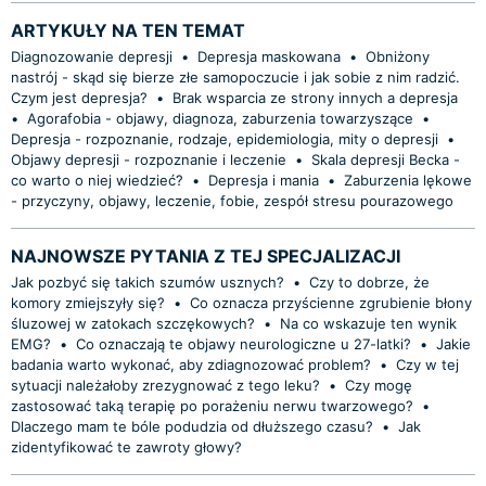
ARTYKUŁY NA TEN TEMAT
Diagnozowanie depresji
•
Depresja maskowana
•
Obniżony
nastrój - skąd się bierze złe samopoczucie i jak sobie z nim radzić.
Czym jest depresja?
•
Brak wsparcia ze strony innych a depresja
•
Agorafobia - objawy, diagnoza, zaburzenia towarzyszące
•
Depresja - rozpoznanie, rodzaje, epidemiologia, mity o depresji
•
Objawy depresji - rozpoznanie i leczenie
•
Skala depresji Becka -
co warto o niej wiedzieć?
•
Depresja i mania
•
Zaburzenia lękowe
- przyczyny, objawy, leczenie, fobie, zespół stresu pourazowego
NAJNOWSZE PYTANIA Z TEJ SPECJALIZACJI
Jak pozbyć się takich szumów usznych?
•
Czy to dobrze, że
komory zmiejszyły się?
•
Co oznacza przyścienne zgrubienie błony
śluzowej w zatokach szczękowych?
•
Na co wskazuje ten wynik
EMG?
•
Co oznaczają te objawy neurologiczne u 27-latki?
•
Jakie
badania warto wykonać, aby zdiagnozować problem?
•
Czy w tej
sytuacji należałoby zrezygnować z tego leku?
•
Czy mogę
zastosować taką terapię po porażeniu nerwu twarzowego?
•
Dlaczego mam te bóle podudzia od dłuższego czasu?
•
Jak
zidentyfikować te zawroty głowy?