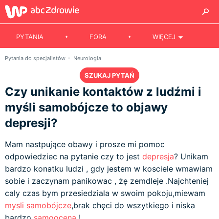
PYTANIA
FORA
WIĘCEJ
Pytania do specjalistów
Neurologia
SZUKAJ PYTAŃ
Czy unikanie kontaktów z ludźmi i
myśli samobójcze to objawy
depresji?
Mam nastpujące obawy i prosze mi pomoc
odpowiedziec na pytanie czy to jest
depresja
? Unikam
bardzo konatku ludzi , gdy jestem w kosciele wmawiam
sobie i zaczynam panikowac , żę zemdleje .Najchteniej
caly czas bym przesiedziala w swoim pokoju,miewam
mysli samobójcze
,brak chęci do wszytkiego i niska
bardzo
samoocena
!