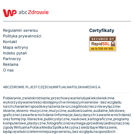
Certyfikaty
Regulamin serwisu
Polityka prywatności
Kontakt
Mapa witryny
Indeks pytań
Partnerzy
Reklama
O nas
ABCZDROWIE.PL JEST CZĘŚCIĄ WIRTUALNA POLSKA MEDIA S.A.
Pobieranie, zwielokrotnianie, przechowywanie lub jakiekolwiek inne
wykorzystywanie treści dostępnych w niniejszym serwisie - bez względu
na ich charakter i sposób wyrażenia (w szczególności lecz nie wyłącznie:
słowne, słowno-muzyczne, muzyczne, audiowizualne, audialne, tekstowe,
graficzne i zawarte w nich dane i informacje, bazy danych i zawarte w nich dane)
oraz formę (np. literackie, publicystyczne, naukowe, kartograficzne, programy
komputerowe, plastyczne, fotograficzne) wymaga uprzedniej i jednoznacznej
zgody Wirtualna Polska Media Spółka Akcyjna z siedzibą w Warszawie,
będącej właścicielem niniejszego serwisu, bez względu na sposób ich