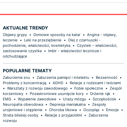
AKTUALNE TRENDY
Objawy grypy
•
Domowe sposoby na katar
•
Angina - objawy,
leczenie
•
Leki na przeziębienie
•
Olej z czarnuszki -
pochodzenie, właściwości, kosmetyka
•
Czystek – właściwości,
zastosowanie czystka
•
Imbir - właściwości lecznicze i
odchudzające
POPULARNE TEMATY
Zaburzenia snu
•
Zaburzenia pamięci i intelektu
•
Bezsenność
•
Problemy z koncentracją
•
ADHD
•
Relacje z rodzicami i teściami
•
Warsztaty z rozwoju zawodowego
•
Fobie społeczne
•
Zespół
korzeniowy
•
Pozaskroniowe usunięcie kory
•
Drżenie rąk
•
EMG
•
Wypalenie zawodowe
•
Urazy mózgu
•
Szczękościsk
•
Neuropatia obwodowa
•
Depresja maniakalna
•
Zespoły
urojeniowe i otępienie
•
Choroba tikowa
•
Oczopląs
•
Emocje
•
Strata bliskiej osoby
•
Relacje z przyjaciółmi
•
Zaburzenia
rozwoju