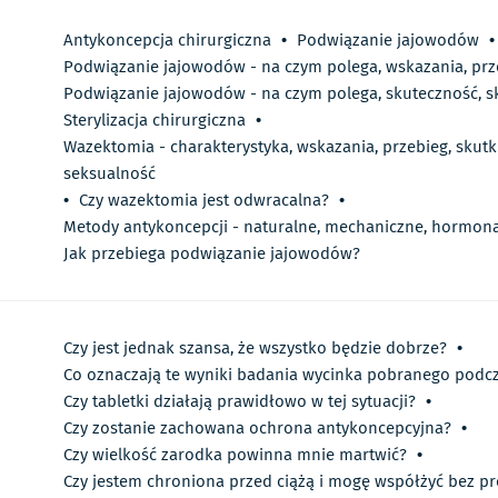
Antykoncepcja chirurgiczna
•
Podwiązanie jajowodów
•
Podwiązanie jajowodów - na czym polega, wskazania, prz
Podwiązanie jajowodów - na czym polega, skuteczność, s
Sterylizacja chirurgiczna
•
Wazektomia - charakterystyka, wskazania, przebieg, skut
seksualność
•
Czy wazektomia jest odwracalna?
•
Metody antykoncepcji - naturalne, mechaniczne, hormona
Jak przebiega podwiązanie jajowodów?
Czy jest jednak szansa, że wszystko będzie dobrze?
•
Co oznaczają te wyniki badania wycinka pobranego podcz
Czy tabletki działają prawidłowo w tej sytuacji?
•
Czy zostanie zachowana ochrona antykoncepcyjna?
•
Czy wielkość zarodka powinna mnie martwić?
•
Czy jestem chroniona przed ciążą i mogę współżyć bez p