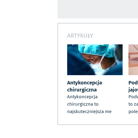
ARTYKUŁY
Antykoncepcja
Pod
chirurgiczna
jaj
Antykoncepcja
Pod
chirurgiczna to
to z
najskuteczniejsza me
pole