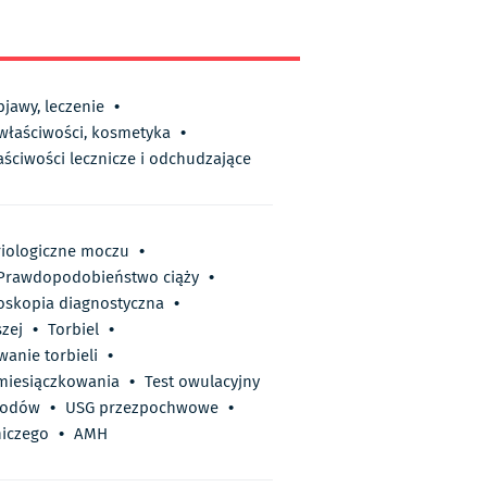
bjawy, leczenie
•
 właściwości, kosmetyka
•
aściwości lecznicze i odchudzające
riologiczne moczu
•
Prawdopodobieństwo ciąży
•
oskopia diagnostyczna
•
zej
•
Torbiel
•
anie torbieli
•
miesiączkowania
•
Test owulacyjny
wodów
•
USG przezpochwowe
•
niczego
•
AMH