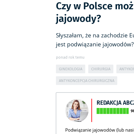
Czy w Polsce mo
jajowody?
Słyszałam, że na zachodzie
jest podwiązanie jajowodów? 
ponad rok temu
GINEKOLOGIA
CHIRURGIA
ANTYKO
ANTYKONCEPCJA CHIRURGICZNA
REDAKCJA AB
9
Podwiązanie jajowodów (lub nas