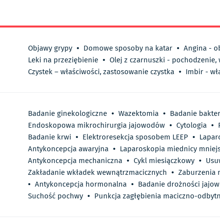
Objawy grypy
•
Domowe sposoby na katar
•
Angina - o
Leki na przeziębienie
•
Olej z czarnuszki - pochodzenie,
Czystek – właściwości, zastosowanie czystka
•
Imbir - wł
Badanie ginekologiczne
•
Wazektomia
•
Badanie bakte
Endoskopowa mikrochirurgia jajowodów
•
Cytologia
•
Badanie krwi
•
Elektroresekcja sposobem LEEP
•
Lapar
Antykoncepcja awaryjna
•
Laparoskopia miednicy mniejs
Antykoncepcja mechaniczna
•
Cykl miesiączkowy
•
Usuw
Zakładanie wkładek wewnątrzmacicznych
•
Zaburzenia 
•
Antykoncepcja hormonalna
•
Badanie drożności jajo
Suchość pochwy
•
Punkcja zagłębienia maciczno-odbyt