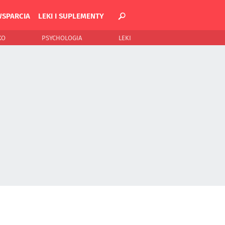
WSPARCIA
LEKI I SUPLEMENTY
KO
PSYCHOLOGIA
LEKI