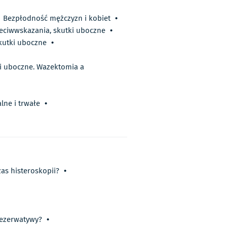
Bezpłodność mężczyzn i kobiet
•
eciwwskazania, skutki uboczne
•
kutki uboczne
•
ki uboczne. Wazektomia a
lne i trwałe
•
as histeroskopii?
•
rezerwatywy?
•