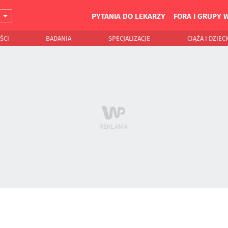
PYTANIA DO LEKARZY
FORA I GRUPY 
J
ŚCI
BADANIA
SPECJALIZACJE
CIĄŻA I DZIEC