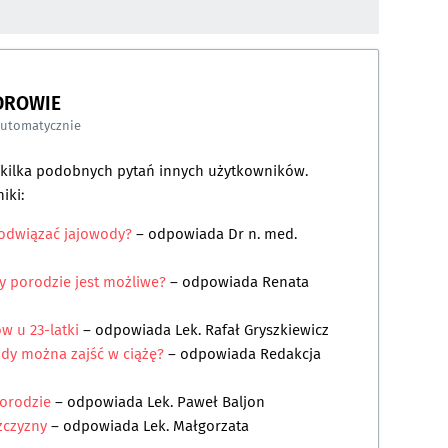
DROWIE
automatycznie
a kilka podobnych pytań innych użytkowników.
iki:
odwiązać jajowody?
– odpowiada
Dr n. med.
y porodzie jest możliwe?
– odpowiada
Renata
w u 23-latki
– odpowiada
Lek. Rafał Gryszkiewicz
dy można zajść w ciążę?
– odpowiada
Redakcja
orodzie
– odpowiada
Lek. Paweł Baljon
żczyzny
– odpowiada
Lek. Małgorzata