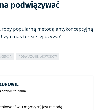
żna podwiązywać
 Europy popularną metodą antykoncepcyjną
Czy u nas też się jej używa?
NCEPCJA
PODWIĄZANIE JAJOWODÓW
CZDROWIE
8
poziom zaufania
ieniowodów u mężczyzn) jest metodą