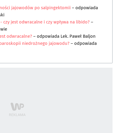
ności jajowodów po salpingektomii
– odpowiada
ski
czy jest odwracalne i czy wpływa na libido?
–
owie
est odwracalne?
– odpowiada
Lek. Paweł Baljon
laparoskopii niedrożnego jajowodu?
– odpowiada