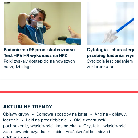
Badanie ma 95 proc. skuteczności
Cytologia - charakterys
Test HPV HR wykonasz na NFZ
przebieg badania, wyniki
Polki zyskały dostęp do najnowszych
Cytologia jest badaniem 
narzędzi diagn
w kierunku ra
AKTUALNE TRENDY
Objawy grypy
•
Domowe sposoby na katar
•
Angina - objawy,
leczenie
•
Leki na przeziębienie
•
Olej z czarnuszki -
pochodzenie, właściwości, kosmetyka
•
Czystek – właściwości,
zastosowanie czystka
•
Imbir - właściwości lecznicze i
odchudzające