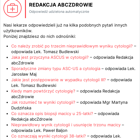
REDAKCJA ABCZDROWIE
Odpowiedź udzielona automatycznie
Nasi lekarze odpowiedzieli już na kilka podobnych pytań innych
użytkowników.
Poniżej znajdziesz do nich odnośniki:
Co należy zrobić po trzecim nieprawidłowym wyniku cytologii?
–
odpowiada
Lek. Tomasz Budlewski
Jaka jest przyczyna ASCUS w cytologii?
– odpowiada
Redakcja
abcZdrowie
Sporadyczne zmiany typu ASC-US a cytologia
– odpowiada
Lek.
Jarosław Maj
Jakie jest postępowanie w wypadku cytologii III?
– odpowiada
Lek. Tomasz Budlewski
Kiedy mam powtórzyć cytologię?
– odpowiada
Redakcja
abcZdrowie
Jak rozumieć te wyniki cytologii?
– odpowiada
Mgr Martyna
Dudzińska
Co oznacza opis biopsji macicy u 25-latki?
– odpowiada
Redakcja abcZdrowie
Nieprawidłowy wynik cytologii i usunięcie trzonu macicy
–
odpowiada
Lek. Paweł Baljon
Co oznaczają wyniki cytologii 38-latki?
– odpowiada
Lek.