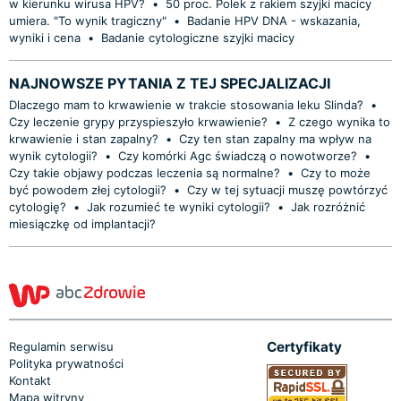
w kierunku wirusa HPV?
•
50 proc. Polek z rakiem szyjki macicy
umiera. "To wynik tragiczny"
•
Badanie HPV DNA - wskazania,
wyniki i cena
•
Badanie cytologiczne szyjki macicy
NAJNOWSZE PYTANIA Z TEJ SPECJALIZACJI
Dlaczego mam to krwawienie w trakcie stosowania leku Slinda?
•
Czy leczenie grypy przyspieszyło krwawienie?
•
Z czego wynika to
krwawienie i stan zapalny?
•
Czy ten stan zapalny ma wpływ na
wynik cytologii?
•
Czy komórki Agc świadczą o nowotworze?
•
Czy takie objawy podczas leczenia są normalne?
•
Czy to może
być powodem złej cytologii?
•
Czy w tej sytuacji muszę powtórzyć
cytologię?
•
Jak rozumieć te wyniki cytologii?
•
Jak rozróżnić
miesiączkę od implantacji?
Certyfikaty
Regulamin serwisu
Polityka prywatności
Kontakt
Mapa witryny