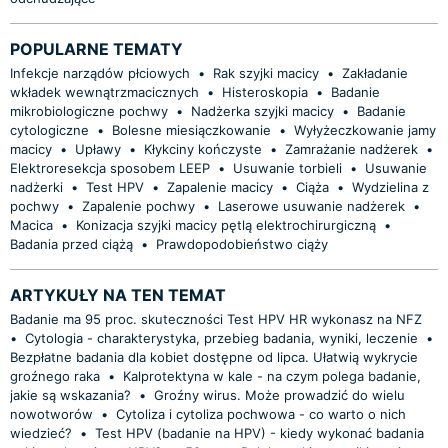
POPULARNE TEMATY
Infekcje narządów płciowych
•
Rak szyjki macicy
•
Zakładanie
wkładek wewnątrzmacicznych
•
Histeroskopia
•
Badanie
mikrobiologiczne pochwy
•
Nadżerka szyjki macicy
•
Badanie
cytologiczne
•
Bolesne miesiączkowanie
•
Wyłyżeczkowanie jamy
macicy
•
Upławy
•
Kłykciny kończyste
•
Zamrażanie nadżerek
•
Elektroresekcja sposobem LEEP
•
Usuwanie torbieli
•
Usuwanie
nadżerki
•
Test HPV
•
Zapalenie macicy
•
Ciąża
•
Wydzielina z
pochwy
•
Zapalenie pochwy
•
Laserowe usuwanie nadżerek
•
Macica
•
Konizacja szyjki macicy pętlą elektrochirurgiczną
•
Badania przed ciążą
•
Prawdopodobieństwo ciąży
ARTYKUŁY NA TEN TEMAT
Badanie ma 95 proc. skuteczności Test HPV HR wykonasz na NFZ
•
Cytologia - charakterystyka, przebieg badania, wyniki, leczenie
•
Bezpłatne badania dla kobiet dostępne od lipca. Ułatwią wykrycie
groźnego raka
•
Kalprotektyna w kale - na czym polega badanie,
jakie są wskazania?
•
Groźny wirus. Może prowadzić do wielu
nowotworów
•
Cytoliza i cytoliza pochwowa - co warto o nich
wiedzieć?
•
Test HPV (badanie na HPV) - kiedy wykonać badania