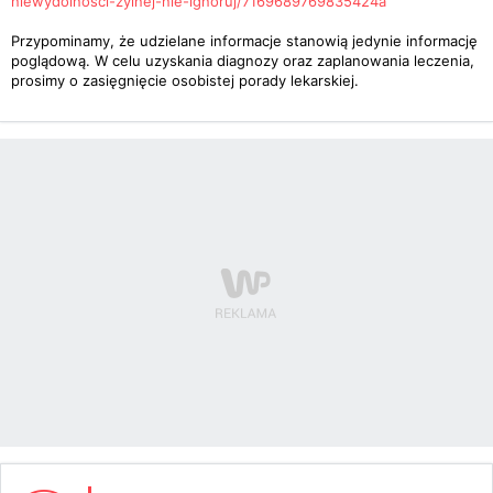
niewydolnosci-zylnej-nie-ignoruj/7169689769835424a
Przypominamy, że udzielane informacje stanowią jedynie informację
poglądową. W celu uzyskania diagnozy oraz zaplanowania leczenia,
prosimy o zasięgnięcie osobistej porady lekarskiej.