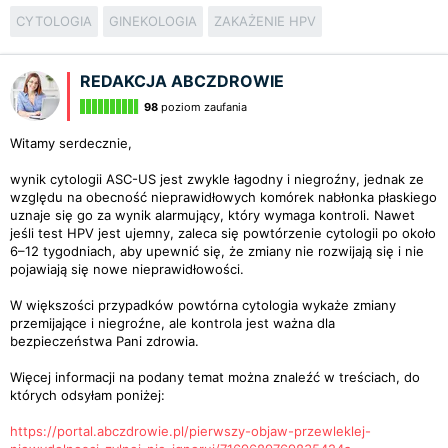
CYTOLOGIA
GINEKOLOGIA
ZAKAŻENIE HPV
REDAKCJA ABCZDROWIE
98
poziom zaufania
Witamy serdecznie,
wynik cytologii ASC-US jest zwykle łagodny i niegroźny, jednak ze
względu na obecność nieprawidłowych komórek nabłonka płaskiego
uznaje się go za wynik alarmujący, który wymaga kontroli. Nawet
jeśli test HPV jest ujemny, zaleca się powtórzenie cytologii po około
6–12 tygodniach, aby upewnić się, że zmiany nie rozwijają się i nie
pojawiają się nowe nieprawidłowości.
W większości przypadków powtórna cytologia wykaże zmiany
przemijające i niegroźne, ale kontrola jest ważna dla
bezpieczeństwa Pani zdrowia.
Więcej informacji na podany temat można znaleźć w treściach, do
których odsyłam poniżej:
https://portal.abczdrowie.pl/pierwszy-objaw-przewleklej-