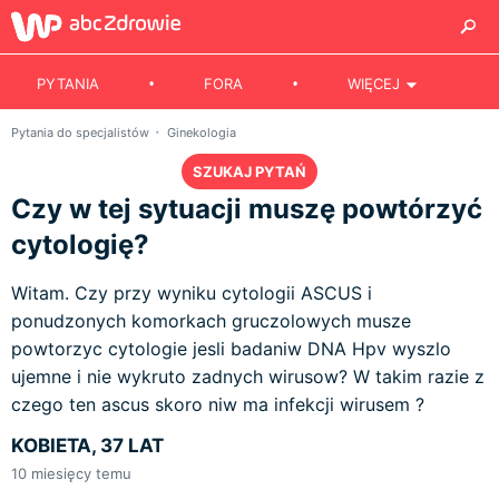
PYTANIA
FORA
WIĘCEJ
Pytania do specjalistów
Ginekologia
SZUKAJ PYTAŃ
Czy w tej sytuacji muszę powtórzyć
cytologię?
Witam. Czy przy wyniku cytologii ASCUS i
ponudzonych komorkach gruczolowych musze
powtorzyc cytologie jesli badaniw DNA Hpv wyszlo
ujemne i nie wykruto zadnych wirusow? W takim razie z
czego ten ascus skoro niw ma infekcji wirusem ?
KOBIETA, 37 LAT
10
miesięcy temu