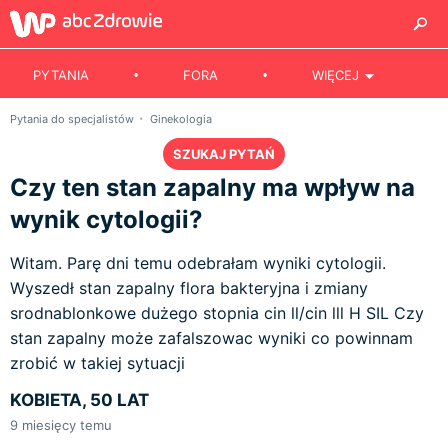
PYTANIA
FORA
WIĘCEJ
Pytania do specjalistów
Ginekologia
SZUKAJ PYTAŃ
Czy ten stan zapalny ma wpływ na
wynik cytologii?
Witam. Parę dni temu odebrałam wyniki cytologii.
Wyszedł stan zapalny flora bakteryjna i zmiany
srodnablonkowe dużego stopnia cin ll/cin lll H SIL Czy
stan zapalny może zafalszowac wyniki co powinnam
zrobić w takiej sytuacji
KOBIETA, 50 LAT
9
miesięcy temu