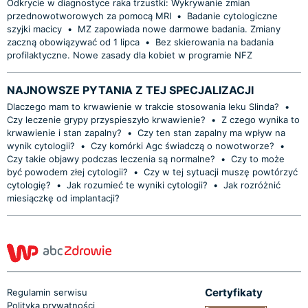
Odkrycie w diagnostyce raka trzustki: Wykrywanie zmian
przednowotworowych za pomocą MRI
•
Badanie cytologiczne
szyjki macicy
•
MZ zapowiada nowe darmowe badania. Zmiany
zaczną obowiązywać od 1 lipca
•
Bez skierowania na badania
profilaktyczne. Nowe zasady dla kobiet w programie NFZ
NAJNOWSZE PYTANIA Z TEJ SPECJALIZACJI
Dlaczego mam to krwawienie w trakcie stosowania leku Slinda?
•
Czy leczenie grypy przyspieszyło krwawienie?
•
Z czego wynika to
krwawienie i stan zapalny?
•
Czy ten stan zapalny ma wpływ na
wynik cytologii?
•
Czy komórki Agc świadczą o nowotworze?
•
Czy takie objawy podczas leczenia są normalne?
•
Czy to może
być powodem złej cytologii?
•
Czy w tej sytuacji muszę powtórzyć
cytologię?
•
Jak rozumieć te wyniki cytologii?
•
Jak rozróżnić
miesiączkę od implantacji?
Certyfikaty
Regulamin serwisu
Polityka prywatności