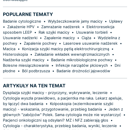
POPULARNE TEMATY
Badanie cytologiczne
•
Wyłyżeczkowanie jamy macicy
•
Upławy
•
Zakażenie HPV
•
Zamrażanie nadżerek
•
Elektroresekcja
sposobem LEEP
•
Rak szyjki macicy
•
Usuwanie torbieli
•
Usuwanie nadżerki
•
Zapalenie macicy
•
Ciąża
•
Wydzielina z
pochwy
•
Zapalenie pochwy
•
Laserowe usuwanie nadżerek
•
Macica
•
Konizacja szyjki macicy pętlą elektrochirurgiczną
•
Histeroskopia
•
Zakładanie wkładek wewnątrzmacicznych
•
Nadżerka szyjki macicy
•
Badanie mikrobiologiczne pochwy
•
Bolesne miesiączkowanie
•
Infekcje narządów płciowych
•
Dni
płodne
•
Ból podbrzusza
•
Badanie drożności jajowodów
ARTYKUŁY NA TEN TEMAT
Dysplazja szyjki macicy - przyczyny, wykrywanie, leczenie
•
Cytologia wyszła prawidłowo, a pacjentka ma raka. Lekarz apeluje,
by łączyć dwa badania
•
Kolposkopia (wziernikowanie szyjki
macicy) - wskazania, przygotowanie, przebieg badania
•
Jeden z
głównych "zabójców" Polek. Sama cytologia może nie wystarczyć
•
Pacjenci onkologiczni są odsyłani? MZ i NFZ zabierają głos
•
Cytologia - charakterystyka, przebieg badania, wyniki, leczenie
•