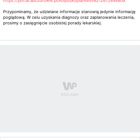
https://portal.abczdrowie.pl/kolposkopia/6955921267284480a
Przypominamy, że udzielane informacje stanowią jedynie informację
poglądową. W celu uzyskania diagnozy oraz zaplanowania leczenia,
prosimy o zasięgnięcie osobistej porady lekarskiej.