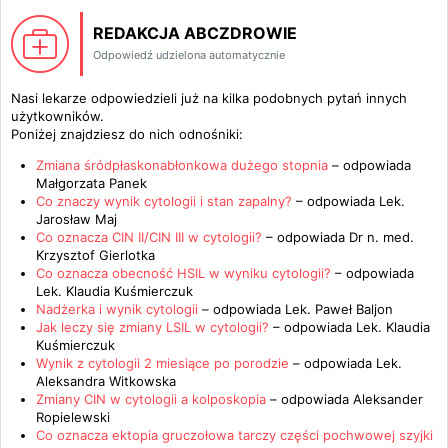
REDAKCJA ABCZDROWIE
Odpowiedź udzielona automatycznie
Nasi lekarze odpowiedzieli już na kilka podobnych pytań innych
użytkowników.
Poniżej znajdziesz do nich odnośniki:
Zmiana śródpłaskonabłonkowa dużego stopnia
– odpowiada
Małgorzata Panek
Co znaczy wynik cytologii i stan zapalny?
– odpowiada
Lek.
Jarosław Maj
Co oznacza CIN II/CIN III w cytologii?
– odpowiada
Dr n. med.
Krzysztof Gierlotka
Co oznacza obecność HSIL w wyniku cytologii?
– odpowiada
Lek. Klaudia Kuśmierczuk
Nadżerka i wynik cytologii
– odpowiada
Lek. Paweł Baljon
Jak leczy się zmiany LSIL w cytologii?
– odpowiada
Lek. Klaudia
Kuśmierczuk
Wynik z cytologii 2 miesiące po porodzie
– odpowiada
Lek.
Aleksandra Witkowska
Zmiany CIN w cytologii a kolposkopia
– odpowiada
Aleksander
Ropielewski
Co oznacza ektopia gruczołowa tarczy części pochwowej szyjki