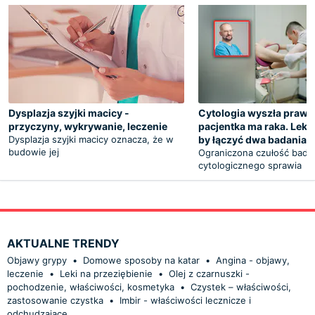
Dysplazja szyjki macicy -
Cytologia wyszła prawi
przyczyny, wykrywanie, leczenie
pacjentka ma raka. Lekar
Dysplazja szyjki macicy oznacza, że w
by łączyć dwa badania
budowie jej
Ograniczona czułość bada
cytologicznego sprawia
AKTUALNE TRENDY
Objawy grypy
•
Domowe sposoby na katar
•
Angina - objawy,
leczenie
•
Leki na przeziębienie
•
Olej z czarnuszki -
pochodzenie, właściwości, kosmetyka
•
Czystek – właściwości,
zastosowanie czystka
•
Imbir - właściwości lecznicze i
odchudzające