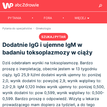
PYTANIA
FORA
WIĘCEJ
Pytania do specjalistów
Ginekologia
SZUKAJ PYTAŃ
Dodatnie IgG i ujemne IgM w
badaniu toksoplazmozy w ciąży
Dziś odebrałam wyniki na toksoplasmozę. Bardzo
proszę o inerpletację, obecnie jestem w 13 tygodniu
ciąży. IgG 25,9 IU/ml dodatni wynik ujemny to: poniżej
2,0, wynik dodatni to: powyżej 2,9, wynik wątpliwy to:
2,0-2,9. IgM 0,120 Index wynik ujemny to: ponizej 0,500,
wynik dodatni to: pow 0,599, wynik wątpliwy to: 0,500-
0,599. Bardzo proszę o odpowiedź. Wizytę u lekarza
prowadzącego mam dopiero za tydzień, a do tego