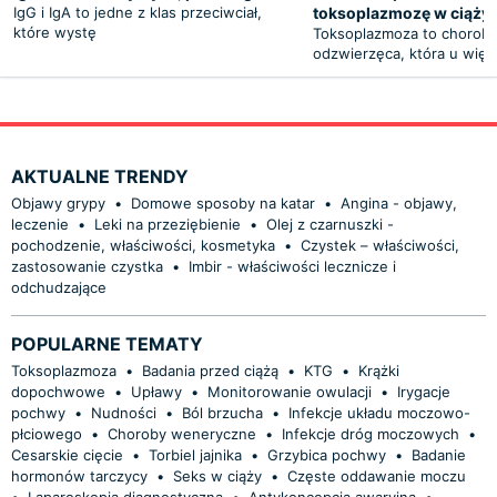
IgG i IgA to jedne z klas przeciwciał,
toksoplazmozę w ciąży
które wystę
Toksoplazmoza to chorob
odzwierzęca, która u więk
AKTUALNE TRENDY
Objawy grypy
•
Domowe sposoby na katar
•
Angina - objawy,
leczenie
•
Leki na przeziębienie
•
Olej z czarnuszki -
pochodzenie, właściwości, kosmetyka
•
Czystek – właściwości,
zastosowanie czystka
•
Imbir - właściwości lecznicze i
odchudzające
POPULARNE TEMATY
Toksoplazmoza
•
Badania przed ciążą
•
KTG
•
Krążki
dopochwowe
•
Upławy
•
Monitorowanie owulacji
•
Irygacje
pochwy
•
Nudności
•
Ból brzucha
•
Infekcje układu moczowo-
płciowego
•
Choroby weneryczne
•
Infekcje dróg moczowych
•
Cesarskie cięcie
•
Torbiel jajnika
•
Grzybica pochwy
•
Badanie
hormonów tarczycy
•
Seks w ciąży
•
Częste oddawanie moczu
•
Laparoskopia diagnostyczna
•
Antykoncepcja awaryjna
•