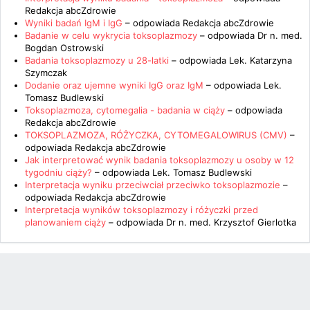
Redakcja abcZdrowie
Wyniki badań IgM i IgG
– odpowiada
Redakcja abcZdrowie
Badanie w celu wykrycia toksoplazmozy
– odpowiada
Dr n. med.
Bogdan Ostrowski
Badania toksoplazmozy u 28-latki
– odpowiada
Lek. Katarzyna
Szymczak
Dodanie oraz ujemne wyniki IgG oraz IgM
– odpowiada
Lek.
Tomasz Budlewski
Toksoplazmoza, cytomegalia - badania w ciąży
– odpowiada
Redakcja abcZdrowie
TOKSOPLAZMOZA, RÓŻYCZKA, CYTOMEGALOWIRUS (CMV)
–
odpowiada
Redakcja abcZdrowie
Jak interpretować wynik badania toksoplazmozy u osoby w 12
tygodniu ciąży?
– odpowiada
Lek. Tomasz Budlewski
Interpretacja wyniku przeciwciał przeciwko toksoplazmozie
–
odpowiada
Redakcja abcZdrowie
Interpretacja wyników toksoplazmozy i różyczki przed
planowaniem ciąży
– odpowiada
Dr n. med. Krzysztof Gierlotka