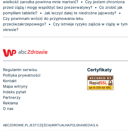
wielkość zarodka powinna mnie martwić?
•
Czy jestem chroniona
przed ciążą i mogę współżyć bez prezerwatywy?
•
Co zrobić jak
pomyliłam tabletki?
•
Jak leczyć dalej te niedrożne jajowody?
•
Czy powinnam wrócić do przyjmowania leku
przeciwzakrzepowego?
•
Czy istnieje ryzyko zajścia w ciążę w tym
okresie?
Certyfikaty
Regulamin serwisu
Polityka prywatności
Kontakt
Mapa witryny
Indeks pytań
Partnerzy
Reklama
O nas
ABCZDROWIE.PL JEST CZĘŚCIĄ WIRTUALNA POLSKA MEDIA S.A.