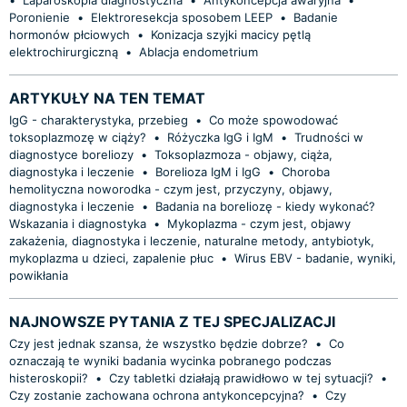
Poronienie
•
Elektroresekcja sposobem LEEP
•
Badanie
hormonów płciowych
•
Konizacja szyjki macicy pętlą
elektrochirurgiczną
•
Ablacja endometrium
ARTYKUŁY NA TEN TEMAT
IgG - charakterystyka, przebieg
•
Co może spowodować
toksoplazmozę w ciąży?
•
Różyczka IgG i IgM
•
Trudności w
diagnostyce boreliozy
•
Toksoplazmoza - objawy, ciąża,
diagnostyka i leczenie
•
Borelioza IgM i IgG
•
Choroba
hemolityczna noworodka - czym jest, przyczyny, objawy,
diagnostyka i leczenie
•
Badania na boreliozę - kiedy wykonać?
Wskazania i diagnostyka
•
Mykoplazma - czym jest, objawy
zakażenia, diagnostyka i leczenie, naturalne metody, antybiotyk,
mykoplazma u dzieci, zapalenie płuc
•
Wirus EBV - badanie, wyniki,
powikłania
NAJNOWSZE PYTANIA Z TEJ SPECJALIZACJI
Czy jest jednak szansa, że wszystko będzie dobrze?
•
Co
oznaczają te wyniki badania wycinka pobranego podczas
histeroskopii?
•
Czy tabletki działają prawidłowo w tej sytuacji?
•
Czy zostanie zachowana ochrona antykoncepcyjna?
•
Czy