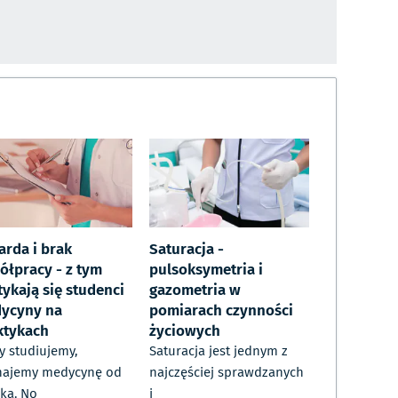
arda i brak
Saturacja -
ółpracy - z tym
pulsoksymetria i
tykają się studenci
gazometria w
ycyny na
pomiarach czynności
ktykach
życiowych
y studiujemy,
Saturacja jest jednym z
najemy medycynę od
najczęściej sprawdzanych
ka. No
i