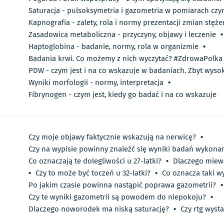
Saturacja - pulsoksymetria i gazometria w pomiarach czy
Kapnografia - zalety, rola i normy prezentacji zmian stęże
Zasadowica metaboliczna - przyczyny, objawy i leczenie
•
Haptoglobina - badanie, normy, rola w organizmie
•
Badania krwi. Co możemy z nich wyczytać? #ZdrowaPolka
PDW - czym jest i na co wskazuje w badaniach. Zbyt wysok
Wyniki morfologii - normy, interpretacja
•
Fibrynogen - czym jest, kiedy go badać i na co wskazuje
Czy moje objawy faktycznie wskazują na nerwicę?
•
Czy na wypisie powinny znaleźć się wyniki badań wykona
Co oznaczają te dolegliwości u 27-latki?
•
Dlaczego miewa
•
Czy to może być toczeń u 32-latki?
•
Co oznacza taki w
Po jakim czasie powinna nastąpić poprawa gazometrii?
•
Czy te wyniki gazometrii są powodem do niepokoju?
•
Dlaczego noworodek ma niską saturację?
•
Czy rtg wysta