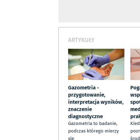
ARTYKUŁY
Gazometria -
Pog
przygotowanie,
wsp
interpretacja wyników,
spo
znaczenie
med
diagnostyczne
pra
Gazometria to badanie,
Kied
podczas którego mierzy
poz
się
środ