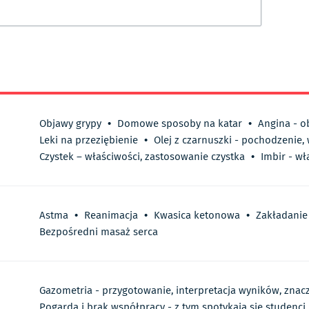
Objawy grypy
•
Domowe sposoby na katar
•
Angina - o
Leki na przeziębienie
•
Olej z czarnuszki - pochodzenie,
Czystek – właściwości, zastosowanie czystka
•
Imbir - wł
Astma
•
Reanimacja
•
Kwasica ketonowa
•
Zakładanie
Bezpośredni masaż serca
Gazometria - przygotowanie, interpretacja wyników, znac
Pogarda i brak współpracy - z tym spotykają się studenc