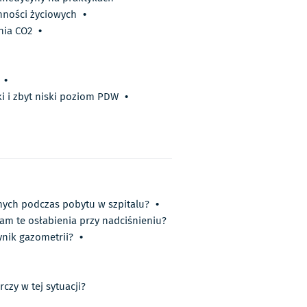
nności życiowych
•
nia CO2
•
•
i i zbyt niski poziom PDW
•
nych podczas pobytu w szpitalu?
•
m te osłabienia przy nadciśnieniu?
ynik gazometrii?
•
rczy w tej sytuacji?