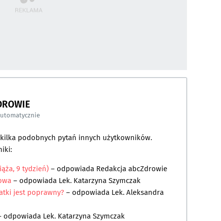
DROWIE
automatycznie
a kilka podobnych pytań innych użytkowników.
iki:
iąża, 9 tydzień)
– odpowiada
Redakcja abcZdrowie
kowa
– odpowiada
Lek. Katarzyna Szymczak
latki jest poprawny?
– odpowiada
Lek. Aleksandra
– odpowiada
Lek. Katarzyna Szymczak