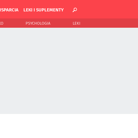
WSPARCIA
LEKI I SUPLEMENTY
KO
PSYCHOLOGIA
LEKI