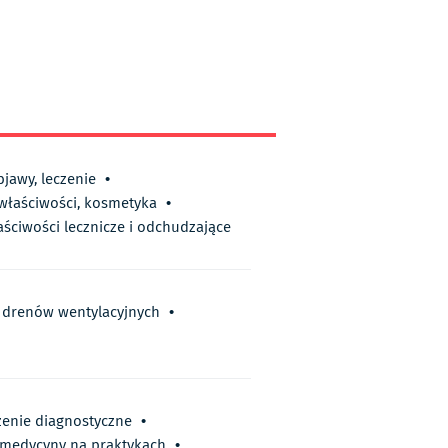
bjawy, leczenie
•
 właściwości, kosmetyka
•
aściwości lecznicze i odchudzające
 drenów wentylacyjnych
•
zenie diagnostyczne
•
i medycyny na praktykach
•