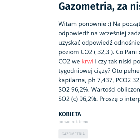
Gazometria, za n
Witam ponownie :) Na począ
odpowiedź na wcześniej zada
uzyskać odpowiedź odnośnie 
poziom CO2 ( 32,3 ). Co Pani
CO2 we
krwi
i czy tak niski 
tygodniowej ciąży? Oto pełne
kapilarna, ph 7,437, PCO2 32
SO2 96,2%. Wartości obliczo
SO2 (c) 96,2%. Proszę o inte
KOBIETA
ponad rok temu
GAZOMETRIA