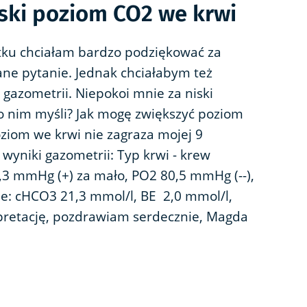
iski poziom CO2 we krwi
tku chciałam bardzo podziękować za
ne pytanie. Jednak chciałabym też
gazometrii. Niepokoi mnie za niski
 o nim myśli? Jak mogę zwiększyć poziom
poziom we krwi nie zagraza mojej 9
 wyniki gazometrii: Typ krwi - krew
,3 mmHg (+) za mało, PO2 80,5 mmHg (--),
ne: cHCO3 21,3 mmol/l, BE 2,0 mmol/l,
rpretację, pozdrawiam serdecznie, Magda