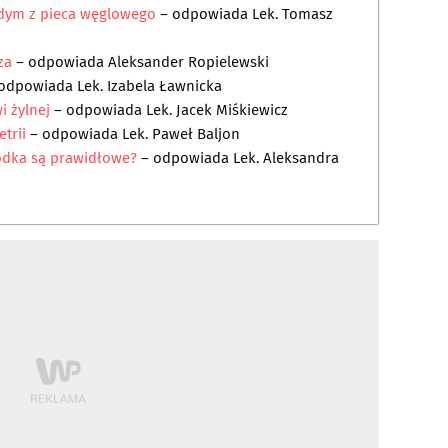
 dym z pieca węglowego
– odpowiada
Lek. Tomasz
za
– odpowiada
Aleksander Ropielewski
odpowiada
Lek. Izabela Ławnicka
i żylnej
– odpowiada
Lek. Jacek Miśkiewicz
trii
– odpowiada
Lek. Paweł Baljon
odka są prawidłowe?
– odpowiada
Lek. Aleksandra