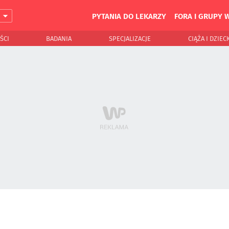
PYTANIA DO LEKARZY
FORA I GRUPY 
J
ŚCI
BADANIA
SPECJALIZACJE
CIĄŻA I DZIEC