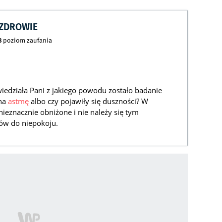
CZDROWIE
8
poziom zaufania
iedziała Pani z jakiego powodu zostało badanie
 na
astmę
albo czy pojawiły się duszności? W
eznacznie obniżone i nie należy się tym
ów do niepokoju.