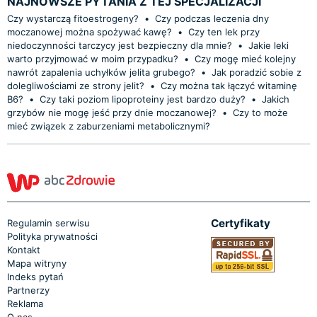
NAJNOWSZE PYTANIA Z TEJ SPECJALIZACJI
Czy wystarczą fitoestrogeny?
•
Czy podczas leczenia dny
moczanowej można spożywać kawę?
•
Czy ten lek przy
niedoczynności tarczycy jest bezpieczny dla mnie?
•
Jakie leki
warto przyjmować w moim przypadku?
•
Czy mogę mieć kolejny
nawrót zapalenia uchyłków jelita grubego?
•
Jak poradzić sobie z
dolegliwościami ze strony jelit?
•
Czy można tak łączyć witaminę
B6?
•
Czy taki poziom lipoproteiny jest bardzo duży?
•
Jakich
grzybów nie mogę jeść przy dnie moczanowej?
•
Czy to może
mieć związek z zaburzeniami metabolicznymi?
Certyfikaty
Regulamin serwisu
Polityka prywatności
Kontakt
Mapa witryny
Indeks pytań
Partnerzy
Reklama
O nas