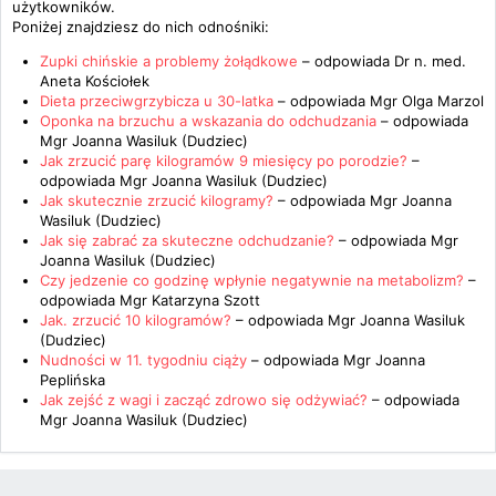
użytkowników.
Poniżej znajdziesz do nich odnośniki:
Zupki chińskie a problemy żołądkowe
– odpowiada
Dr n. med.
Aneta Kościołek
Dieta przeciwgrzybicza u 30-latka
– odpowiada
Mgr Olga Marzol
Oponka na brzuchu a wskazania do odchudzania
– odpowiada
Mgr Joanna Wasiluk (Dudziec)
Jak zrzucić parę kilogramów 9 miesięcy po porodzie?
–
odpowiada
Mgr Joanna Wasiluk (Dudziec)
Jak skutecznie zrzucić kilogramy?
– odpowiada
Mgr Joanna
Wasiluk (Dudziec)
Jak się zabrać za skuteczne odchudzanie?
– odpowiada
Mgr
Joanna Wasiluk (Dudziec)
Czy jedzenie co godzinę wpłynie negatywnie na metabolizm?
–
odpowiada
Mgr Katarzyna Szott
Jak. zrzucić 10 kilogramów?
– odpowiada
Mgr Joanna Wasiluk
(Dudziec)
Nudności w 11. tygodniu ciąży
– odpowiada
Mgr Joanna
Peplińska
Jak zejść z wagi i zacząć zdrowo się odżywiać?
– odpowiada
Mgr Joanna Wasiluk (Dudziec)