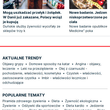
Mogą uszkadzać przełyk i żołądek.
Nowe badanie. Jedzenie
W Danii już zakazane, Polacy wciąż
niskoprzetworzone pop
je kupują
ciała
Duńskie służby żywności wycofały ze
Nowe badanie opublikowa
sklepów trzy k
Medicine" poka
AKTUALNE TRENDY
Objawy grypy
•
Domowe sposoby na katar
•
Angina - objawy,
leczenie
•
Leki na przeziębienie
•
Olej z czarnuszki -
pochodzenie, właściwości, kosmetyka
•
Czystek – właściwości,
zastosowanie czystka
•
Imbir - właściwości lecznicze i
odchudzające
POPULARNE TEMATY
Piramida zdrowego żywienia
•
Dieta
•
Żywność ekologiczna
•
Żywienie
•
Odżywki dla sportowców
•
Dieta kardio
•
Jedzenie