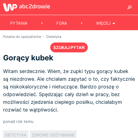
PYTANIA
FORA
WIĘCEJ
Pytania do specjalistów
Dietetyka
SZUKAJ PYTAŃ
Gorący kubek
Witam serdecznie. Wiem, że zupki typu gorący kubek
są niezdrowe. Ale chciałam zapytać o to, czy faktycznie
są niskokaloryczne i nietuczące. Bardzo proszę o
odpowiedzieć. Spędzając cały dzień w pracy, bez
możliwości zjedzenia ciepłego posiłku, chciałabym
rozwiać te wątpliwości.
ponad rok temu
DIETETYKA
ZDROWE ODŻYWIANIE