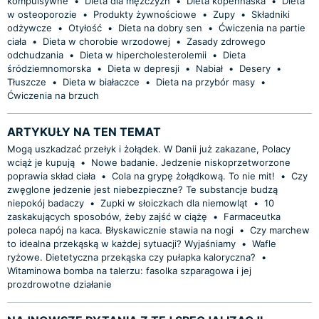
kompulsywne
•
Dieta dla mężczyzn
•
Dieta kopenhaska
•
Dieta
w osteoporozie
•
Produkty żywnościowe
•
Zupy
•
Składniki
odżywcze
•
Otyłość
•
Dieta na dobry sen
•
Ćwiczenia na partie
ciała
•
Dieta w chorobie wrzodowej
•
Zasady zdrowego
odchudzania
•
Dieta w hipercholesterolemii
•
Dieta
śródziemnomorska
•
Dieta w depresji
•
Nabiał
•
Desery
•
Tłuszcze
•
Dieta w białaczce
•
Dieta na przybór masy
•
Ćwiczenia na brzuch
ARTYKUŁY NA TEN TEMAT
Mogą uszkadzać przełyk i żołądek. W Danii już zakazane, Polacy
wciąż je kupują
•
Nowe badanie. Jedzenie niskoprzetworzone
poprawia skład ciała
•
Cola na grypę żołądkową. To nie mit!
•
Czy
zwęglone jedzenie jest niebezpieczne? Te substancje budzą
niepokój badaczy
•
Zupki w słoiczkach dla niemowląt
•
10
zaskakujących sposobów, żeby zajść w ciążę
•
Farmaceutka
poleca napój na kaca. Błyskawicznie stawia na nogi
•
Czy marchew
to idealna przekąską w każdej sytuacji? Wyjaśniamy
•
Wafle
ryżowe. Dietetyczna przekąska czy pułapka kaloryczna?
•
Witaminowa bomba na talerzu: fasolka szparagowa i jej
prozdrowotne działanie